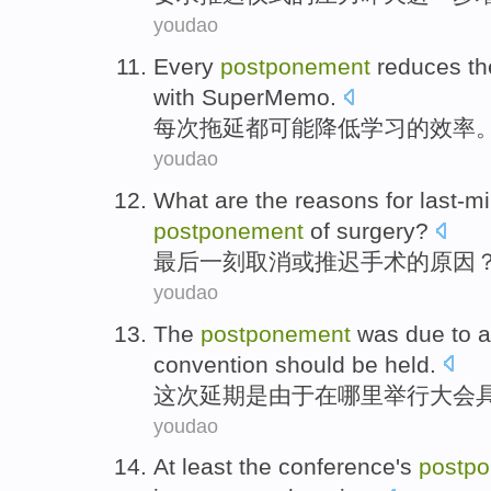
youdao
Every
postponement
reduces
t
with SuperMemo.
每次
拖延都可能
降低
学习
的
效率
youdao
What are
the
reasons for
last-m
postponement
of
surgery
?
最后一刻
取消
或
推迟
手术
的
原因
youdao
The
postponement
was
due
to 
convention
should
be held
.
这次
延期
是
由于
在哪里
举行
大会
youdao
At least
the conference
's
postp