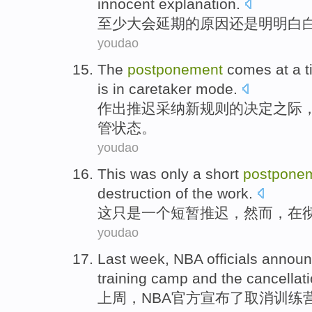
innocent explanation.
至少
大会
延期的原因还是
明明
白
youdao
The
postponement
comes at a 
is
in caretaker
mode
.
作出
推迟
采纳新规则的决定
之际
管状态。
youdao
This
was only
a
short
postpone
destruction of the
work
.
这
只是
一个
短暂
推迟
，
然而
，
在
youdao
Last week
,
NBA
officials
announ
training camp
and
the
cancellat
上周
，
NBA
官方
宣布
了
取消
训练