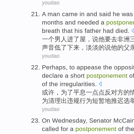
youdao
A
man
came in
and
said
he
was
months
and
needed
a
postpone
breath that
his
father
had died
.
一个
男人
进
了屋，
说
他
要
去
非洲
声音
低了下来，淡淡的说
他
的
父
youdao
Perhaps
,
to
appease
the oppositi
declare
a short
postponement
of
of the
irregularities
.
或许
，
为了
平息一点点反对方
的
为
清理
出
违规行为
短暂
地推迟
选
youdao
On Wednesday
,
Senator McCai
called for
a
postponement
of
th