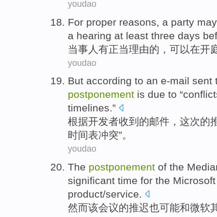
youdao
For
proper
reasons
,
a party
may
a
hearing
at
least
three
days
bef
当事人
有
正当
理由
的
，
可以
在
开
youdao
But
according to
an
e-mail
sent 
postponement
is
due
to “
conflic
timelines
.”
根据
开发者
收到的
邮件
，
这次的
时间表
冲突
”。
youdao
The
postponement
of
the
Media
significant time
for
the
Microsoft
product
/
service
.
然而该
会议
的
推迟
也可能
和
微软