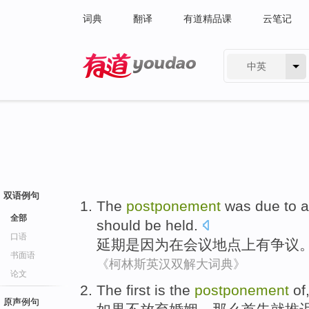
词典
翻译
有道精品课
云笔记
中英
有道 - 网易旗下搜索
双语例句
The
postponement
was due
to 
全部
should
be
held.
口语
延期
是因为
在会议
地点
上
有
争议
书面语
《柯林斯英汉双解大词典》
论文
The first
is
the
postponement
of
原声例句