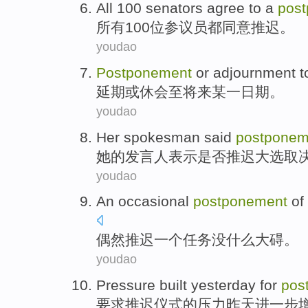
All
100
senators
agree to
a
pos
所有
100
位参议员
都
同意
推迟
。
youdao
Postponement
or
adjournment
t
延期
或
休会
至
将来
某
一
日期。
youdao
Her
spokesman
said
postponem
她
的
发言人
表示
是否
推迟
大选
取
youdao
An occasional
postponement
of
偶然
推迟
一个
任务
没什么
大
碍。
youdao
Pressure
built
yesterday
for
pos
要求
推迟仪式
的
压力
昨天
进一步