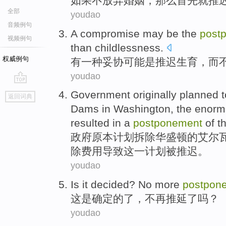
如果
不
放弃
婚姻
，那么
首先
就
推
全部
youdao
音频例句
A
compromise
may
be
the
post
视频例句
than
childlessness
.
权威例句
有一
种妥协
可能
是
推迟
生育，
而
youdao
go
Government
originally
planned
t
返回词典
top
Dams
in Washington
, the
enorm
resulted in
a
postponement
of
th
政府
原本
计划
拆除
华盛顿
的
艾尔
除
费用
导致
这
一
计划被推迟
。
youdao
Is
it
decided
?
No more
postpon
这
是
确定
的了，
不再
推延了吗？
youdao