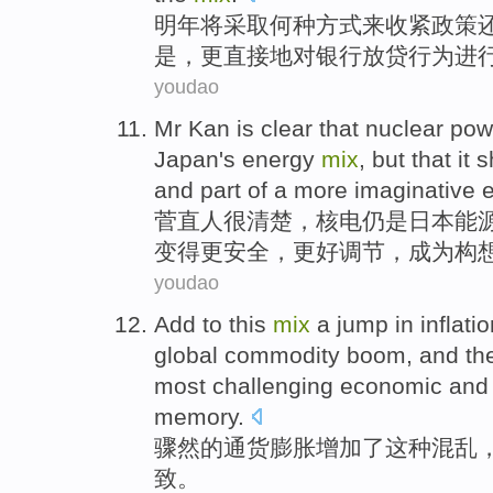
明年
将
采取
何种
方式
来
收紧
政策
是，
更
直接
地
对
银行
放贷
行为进
youdao
Mr Kan
is clear
that
nuclear pow
Japan's
energy
mix
,
but
that it
s
and
part
of a
more imaginative
菅直人
很
清楚，
核电
仍是
日本
能
变得
更安全，
更好
调节
，成为
构
youdao
Add
to
this
mix
a
jump
in
inflati
global
commodity
boom
, and th
most challenging economic an
memory.
骤然
的
通货膨胀
增加
了
这种
混乱
致
。