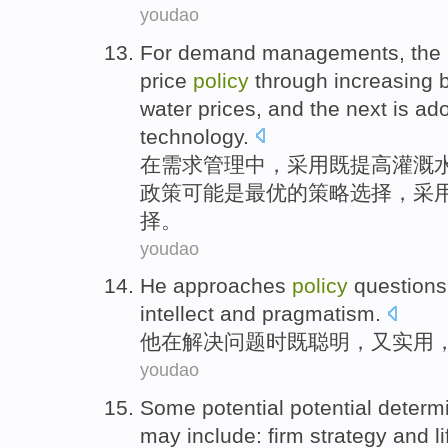
youdao
For
demand
managements
, the
price
policy
through
increasing
water prices, and the next
is
ado
technology
.
在
需求
管理
中，
采用
既
提高
灌溉
政策
可能
是
最
优的
策略
选择，采
择。
youdao
He
approaches
policy
questions
intellect
and pragmatism
.
他
在解决
问题
时既
聪明
，
又
实用
youdao
Some
potential potential
determ
may
include
:
firm
strategy
and
l