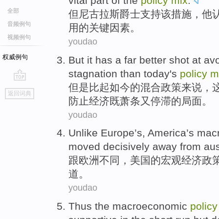
vital
part
of
the
policy
mix
.
全部
但
尼古拉斯
爵士
支持
该
措施，他
音频例句
用
的
关键因素
。
视频例句
youdao
权威例句
But
it
has
a far better
shot at
avo
stagnation
than
today
's
policy
m
但是
比起
如今
的
混合
政策
来说，
go
返回词典
top
防止
经济
既
萧条
又
停滞
的局面。
youdao
Unlike
Europe’s,
America
’s
mac
moved decisively away from
aus
跟
欧洲不同，
美国
的
宏观经济
政
道。
youdao
Thus
the macroeconomic
policy