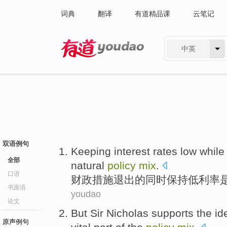
词典
翻译
有道精品课
云笔记
中英
有道 - 网易旗下搜索
双语例句
Keeping
interest rates
low
while
全部
natural
policy
mix
.
口语
财政
措施退出
的
同时
保持
低
利率
书面语
youdao
论文
But
Sir
Nicholas
supports
the
id
原声例句