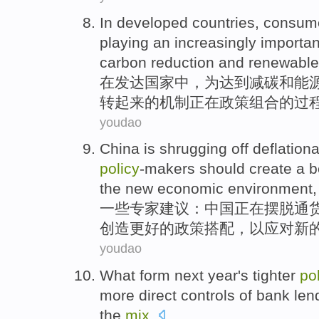
In
developed
countries
,
consum
playing
an
increasingly
importan
carbon
reduction
and
renewable
在
发达
国家
中，为
达到
减
碳
和
能
转起来的
机制
正在
政策
组合
的过
youdao
China
is shrugging
off
deflation
policy
-makers
should
create
a
b
the
new
economic
environment
一些
专家建议：
中国
正在
摆脱
通
创造
更好
的
政策
搭配
，
以
应对
新
youdao
What
form
next year
's tighter
po
more
direct
controls
of
bank
len
the
mix
.