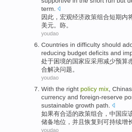
supportive in
the short run
but
d
term.
因此
，
宏观
经济
政策
组合
短期
内
美元。
䑐
。
youdao
Countries
in difficulty
should
ado
reducing
budget
deficits
and
im
处于
困境
的
国家
应
采用
减少
预算
合
解决问题。
youdao
With
the
right
policy
mix
,
Chinas
currency
and
foreign-reserve
po
sustainable
growth
path
.
如果有
合适
的
政策
组合
，
中国
应
储备
地位
，
并且恢复
到
可持续
增
youdao