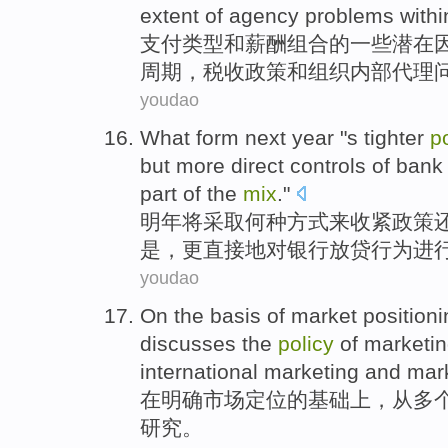
extent
of
agency
problems
withi
支付
类型
和
薪酬
组合
的
一些
潜在
周期
，
税收
政策
和
组织
内部
代理
youdao
What
form
next year
"s
tighter
p
but
more
direct
controls
of
bank
part of the
mix
."
明年
将采取
何种方式
来
收紧
政策
是
，
更
直接
地
对
银行
放贷
行为进
youdao
On
the
basis
of
market
position
discusses
the
policy
of
marketi
international marketing and mar
在
明确
市场
定位
的
基础上
，从多
研究
。