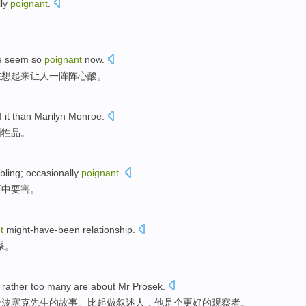
ly
poignant
.
e
seem so
poignant
now
.
在想起来让人一阵阵
心酸
。
f
it
than
Marilyn
Monroe
.
牺牲品
。
bling
;
occasionally
poignant
.
正中要害
。
t
might-have-been
relationship.
系。
rather
too many
are
about
Mr
Prosek
.
于
波塞克先生的故事。比起做叙述人，他是个更好的观察者。