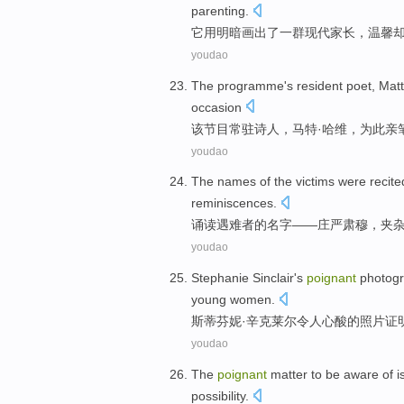
parenting
.
它
用
明暗
画出
了一
群
现代家长，
温馨
youdao
The
programme
's resident
poet
, Mat
occasion
该
节目
常驻
诗人
，马特·
哈维
，为此
亲
youdao
The
names
of
the
victims were
recite
reminiscences
.
诵读
遇难者
的
名字
——
庄严肃穆
，夹
youdao
Stephanie
Sinclair
's
poignant
photog
young
women
.
斯蒂芬妮
·
辛克莱尔
令人
心酸的
照片
证
youdao
The
poignant
matter to be
aware
of i
possibility
.