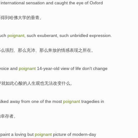
n
international
sensation
and caught the eye
of
Oxford
还得到
哈佛
大学
的垂青。
uch
poignant
, such
exuberant
, such unbridled
expression
.
那么
强烈
、那么
充沛
、那么奔放的情感
表现
之所在。
voice
and
poignant
14-year-old
view
of
life
don't
change
岁就如此
心酸
的
人生观
也
无法
改变
什么。
lked away from one
of the
most
poignant
tragedies
in
的
幸存者
。
o
paint
a
loving
but
poignant
picture
of modern-day