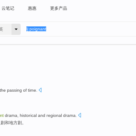
云笔记
惠惠
更多产品
英
the passing
of
time.
nt
drama
,
historical
and
regional
drama.
史剧
和
地方
剧。