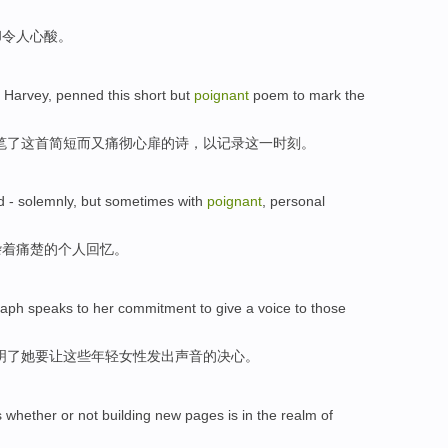
却
令人心酸
。
t
Harvey
,
penned
this
short
but
poignant
poem
to
mark
the
笔
了
这
首
简短
而
又痛彻心扉
的
诗
，
以
记录
这
一时刻
。
d
-
solemnly
, but sometimes
with
poignant
,
personal
杂
着
痛楚的
个人
回忆。
raph
speaks to
her
commitment
to
give
a voice
to
those
明
了
她
要
让
这些
年轻女性
发出
声音的
决心
。
s
whether
or not
building
new
pages
is
in
the
realm
of