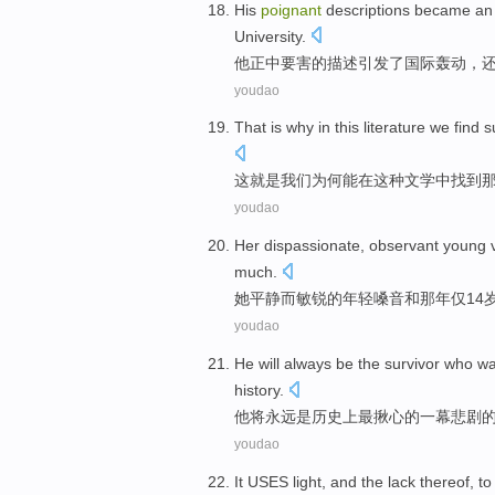
His
poignant
descriptions
became a
University
.
他
正中要害
的
描述
引发了
国际
轰动
，
youdao
That
is
why
in
this
literature
we
find
s
这
就是
我们
为何
能
在
这种
文学
中
找到
youdao
Her
dispassionate
,
observant
young
much
.
她
平静
而
敏锐
的
年轻
嗓音
和
那年仅14
youdao
He
will
always
be
the survivor
who wa
history
.
他
将
永远
是
历史上
最
揪心
的
一幕
悲剧
youdao
It
USES
light
, and the lack thereof, t