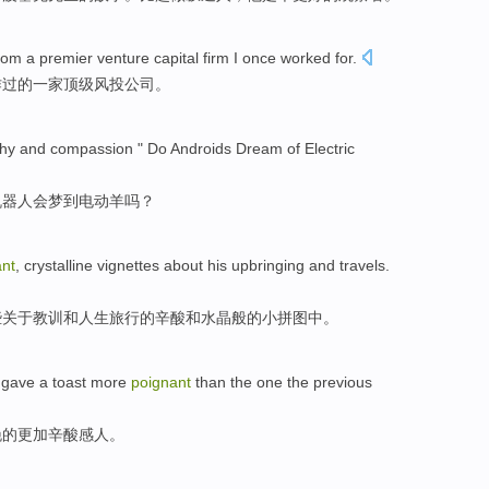
rom
a
premier
venture capital
firm
I
once
worked
for
.
作过
的一家
顶级
风
投
公司
。
hy
and
compassion
" Do
Androids
Dream of
Electric
机器人会
梦到
电动
羊吗？
ant
,
crystalline
vignettes
about
his upbringing
and
travels
.
些
关于
教训
和
人生旅行
的
辛酸
和
水晶
般的小拼图中。
gave a toast
more
poignant
than
the one the
previous
晚
的
更加
辛酸感人
。