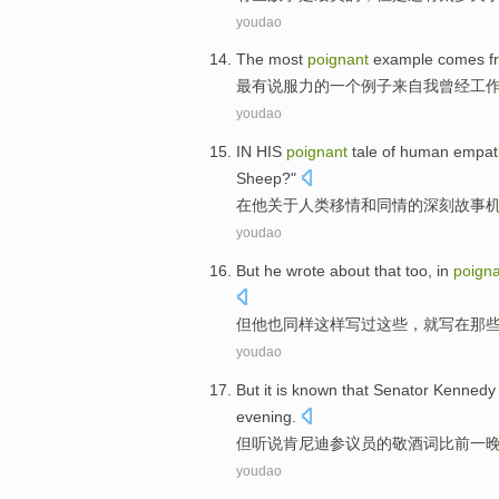
youdao
The most
poignant
example
comes f
最有
说服力
的
一个
例子
来自
我
曾经
工
youdao
IN
HIS
poignant
tale
of
human
empat
Sheep
?"
在
他
关于
人类
移情
和
同情
的
深刻
故事
youdao
But
he
wrote
about
that
too
,
in
poign
但
他
也同样
这样
写
过
这些
，就写
在
那
youdao
But
it is
known
that
Senator
Kennedy
evening
.
但
听说
肯尼迪
参议员
的
敬酒
词
比
前一
youdao