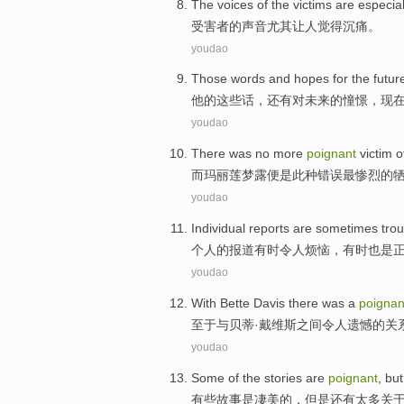
The
voices
of
the
victims
are
especial
受害者
的
声音
尤其
让人觉得沉痛
。
youdao
Those
words
and
hopes
for
the
futur
他的
这些
话
，
还有
对
未来
的
憧憬
，现
youdao
There
was no more
poignant
victim
o
而
玛丽莲
梦露便是此种错误最
惨烈
的
youdao
Individual
reports
are
sometimes
trou
个人
的
报道
有时
令人烦恼
，
有时
也是
youdao
With Bette
Davis
there was a
poignan
至于
与
贝蒂·
戴维斯
之间令人遗憾的关
youdao
Some
of the
stories
are
poignant
,
but
有些
故事
是
凄美
的
，
但是
还有
太多
关