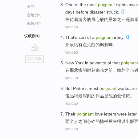
One
of the
most
poignant
sights
awai
全部
days
before
disaster struck
.
音频例句
等待着
游客
的
最
心酸
的
景象
之一
是
游
视频例句
youdao
权威例句
That’s sort of a
poignant
irony
.
那段话有点
尖刻
的
讽刺味
。
youdao
go
返回词典
top
New York
in
advance
of
that
poignant
在
那
悲惨
的
时刻
来临之前，
纽约
全市
youdao
But
Pinter's
most
poignant
works
are
但
品特
最
深刻
的
作品
是
他
的
爱情
诗
。
youdao
Their
poignant
love letters
were later
两
个人
之间心碎的
情书
后来
得以出版
youdao