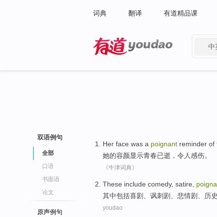
词典
翻译
有道精品课
中
有道 - 网易旗下搜索
双语例句
Her
face
was
a
poignant
reminder
of
全部
她
的
容颜
显示青春已逝，
令人
感伤。
口语
《牛津词典》
书面语
These
include
comedy
,
satire
,
poigna
论文
其中
包括
喜剧
、
讽刺剧
、
悲情
剧
、
历
youdao
原声例句