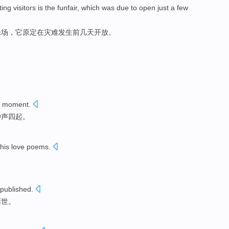
ting
visitors
is
the funfair
,
which
was due to
open
just a few
乐场
，
它
原定在灾难发生
前
几天
开放
。
moment
.
钟声四起。
his
love
poems
.
published
.
面世。