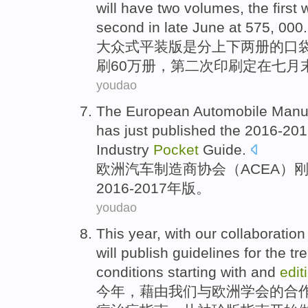
will have
two
volumes
,
the first
w
second
in
late June
at 575, 000.
大众
式
平装
版
是分上下
两
册
的
口
刷
60万册，
第二
次印刷定
在
七月
youdao
The European
Automobile
Manu
has just
published
the
2016
-
20
Industry
Pocket
Guide
.
欧洲
汽车
制造商
协会
（
ACEA
）
2016
-
2017年
版
。
youdao
This year
, with
our
collaboration
will
publish
guidelines
for the
tr
conditions
starting with
and
edit
今年
，藉由
我们
与
欧洲
学会
的
合