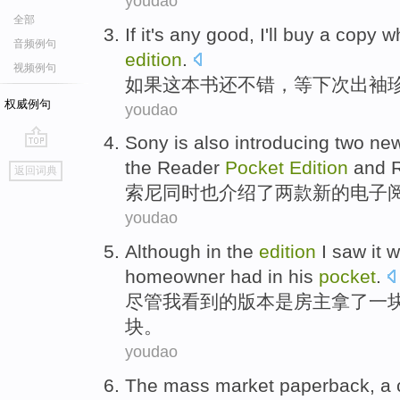
youdao
全部
If
it's any
good
,
I
'll
buy
a
copy
wh
音频例句
edition
.
视频例句
如果
这本书还
不错
，等下次
出
袖
权威例句
youdao
Sony
is also
introducing
two
ne
go
the
Reader
Pocket
Edition
and
R
返回词典
top
索尼
同时
也
介绍了
两
款
新的
电子
youdao
Although
in
the
edition
I
saw
it
w
homeowner had
in
his
pocket
.
尽管
我
看到
的
版本
是
房主
拿
了一
块
。
youdao
The mass
market
paperback
, a