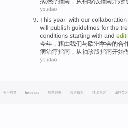
病
治疗
指南
，
从
袖珍版
指南开始
youdao
This year
, with
our
collaboration
will
publish
guidelines
for the
tr
conditions
starting with
and
edit
今年
，藉由
我们
与
欧洲
学会
的
合
病
治疗
指南
，
从
袖珍版
指南开始
youdao
关于有道
Investors
有道智选
官方博客
技术博客
诚聘英