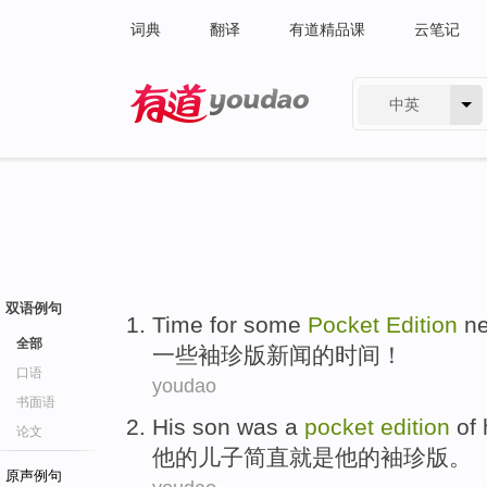
词典
翻译
有道精品课
云笔记
中英
有道 - 网易旗下搜索
双语例句
Time
for
some
Pocket
Edition
n
全部
一些
袖珍版
新闻
的
时间
！
口语
youdao
书面语
His
son
was
a
pocket
edition
of 
论文
他
的
儿子
简直
就是
他
的
袖珍版。
原声例句