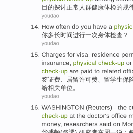
目的
探讨
正常
人群
健康
体检
的
规
youdao
How
often
do
you
have
a
physic
你
多长
时间
进行
一次
身体
检查
？
youdao
Charges for
visa
,
residence per
insurance
,
physical
check-
up
or 
check-
up
are paid to
related
off
签证费
、
居留
许可费、
留学生
保
给
相关
单位。
youdao
WASHINGTON
(
Reuters
)
-
the c
check-
up
at
the
doctor
's
office
m
money,
researchers
said
on Mo
华盛顿
(
路透
)
-
研究者
在
周一
说：