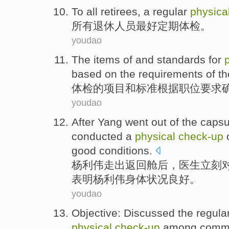
To
all
retirees
,
a regular
physica
所有
退休
人员最好
定期
体检
。
youdao
The
items
of
and
standards
for
based on
the
requirements
of t
体检
的
项目
和
标准
根据
职位
要求
youdao
After
Yang
went out of
the capsu
conducted
a
physical
check-
up
good
conditions
.
杨利伟
走出
返回舱
后
，
医生
立刻
表明
杨利伟身体状况良好。
youdao
Objective:
Discussed the
regular
physical
check-
up
among
comm