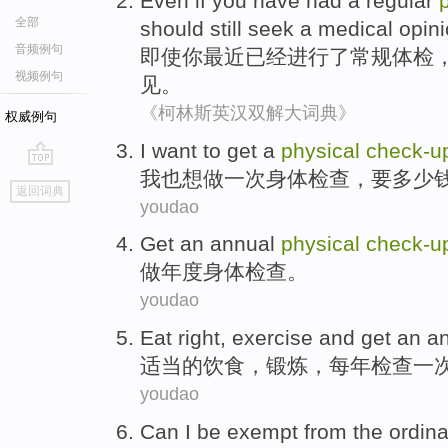
Even if
you
have had
a
regular
全部
should
still
seek
a
medical
opin
音频例句
即使
你
最近
已经
进行了
常规
体检
视频例句
见。
《柯林斯英汉双解大词典》
权威例句
I
want to
get
a
physical
check-
u
我
也
想
做
一次
身体
检查
，要
多少
go
返回词典
top
youdao
Get
an annual
physical
check-
u
做
年度
身体
检查
。
youdao
Eat
right
,
exercise
and get an
a
适当
的
饮食
，
锻炼
，
每年
检查一
youdao
Can
I
be exempt from
the
ordina