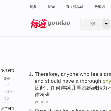
词典
翻译
有道精品课
云笔记
中英
有道 - 网易旗下搜索
双语例句
Therefore
,
anyone
who
feels
dr
全部
end
should have
a
thorough
phy
口语
因此
，
任何
连续
几周都
感到
精力
书面语
体
检查。
论文
youdao
原声例句