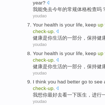
year
?
我
能
免去
今年
的
常规
体格
检查
吗
youdao
Your
health
is
your
life
,
keep
up
check-
up
.
健康
是
你
生活
的一部分，
保持
健
youdao
Your
health
is
your
life
,
keep
up
check-
up
.
健康
是
你
生活
的一部分，
保持
健
youdao
I
think you
had better
go to
see
check-
up
.
我
想你
最好
去
看
一下
医生
，
进行
youdao