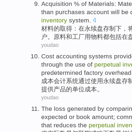
Acquisition
%
of
Materials
:
Mate
than
purchases
account
will be
inventory
system.
材料
的
取得
：在永续
盘存
制
下
，
户。
原料
和工厂用物料都包括在
youdao
Cost
accounting
systems
provid
through
the
use
of
perpetual
inv
predetermined
factory
overhead
成本
会计
系统
通过
使用
永续
盘存
提供
产品
的
单位
成本
。
youdao
The
loss
generated
by
compari
expected
or
book
amount
;
comm
that
reduces
the
perpetual
inven