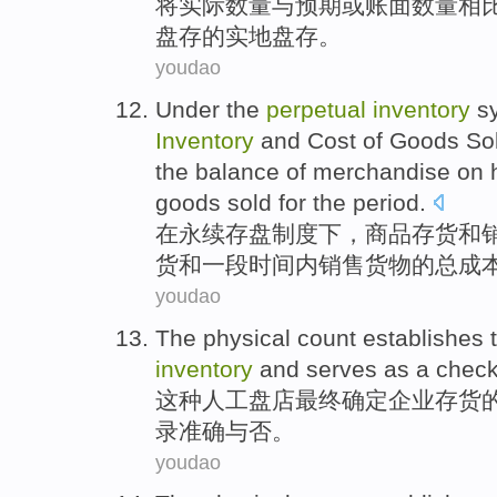
将
实际
数量
与
预期
或
账面
数量
相
盘存
的实地盘存。
youdao
Under
the
perpetual
inventory
s
Inventory
and
Cost
of
Goods
So
the
balance
of
merchandise on
goods sold for the period.
在
永续
存盘
制度
下，
商品
存货
和
货
和一段时间内销售货物的
总
成
youdao
The
physical count
establishes
inventory
and
serves as a
chec
这种
人工
盘店
最终确定企业
存货
录
准确与否。
youdao