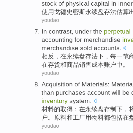
stock
of
physical
capital
in Inne
使用
戈德
史密斯
永续
盘存
法
估算
youdao
In contrast
,
under
the
perpetual
accounting for
merchandise
inv
merchandise
sold
accounts
.
相反
，在
永续
盘存
法
下
，每一笔
在
存货和商品销售
成本
账户
中。
youdao
Acquisition
of
Materials
:
Materia
than
purchases
account
will be
inventory
system.
材料
的
取得
：在永续
盘存
制
下
，
户。
原料
和工厂用物料都包括在
youdao