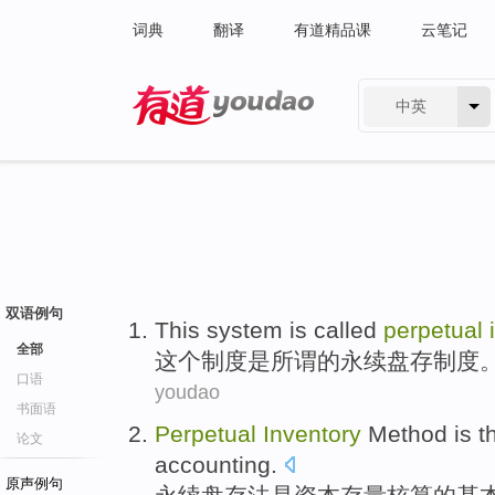
词典
翻译
有道精品课
云笔记
中英
有道 - 网易旗下搜索
双语例句
This
system
is
called
perpetual
全部
这个
制度
是
所谓
的
永续
盘存
制度
口语
youdao
书面语
Perpetual
Inventory
Method
is
t
论文
accounting
.
原声例句