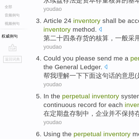
永续
盘存
法
是
资本
存量
核算
的
基
全部
youdao
音频例句
Article
24
inventory
shall be
acc
视频例句
inventory
method.
权威例句
第二十四条
存货
的
核算
，一般
采
youdao
go
Could you
please
send
me
a
pe
返回词典
top
the General Ledger.
帮
我
理解一下下面
这
句话的意思(
youdao
In
the
perpetual
inventory
syste
continuous
record
for
each
inve
在
定期
盘存
制中
，
企业
并不保持
youdao
Using
the
perpetual
inventory
m