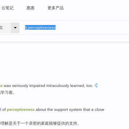
云笔记
惠惠
更多产品
英
ss
was
seriously
impaired
miraculously
learned
,
too
.
地
学习
着。
l
of
perceptiveness
about
the
support
system that
a
close
种理解是
关于
一个
亲密
的
家庭
能够
提供
的
支持
。