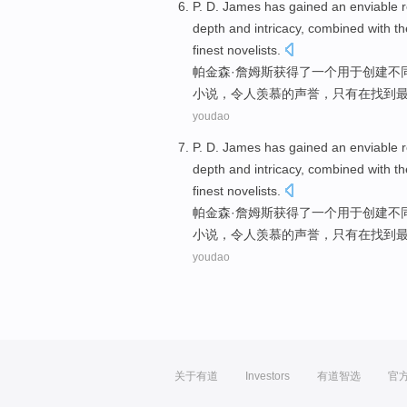
P. D.
James
has gained
an
enviable
depth
and
intricacy
,
combined
with
th
finest
novelists
.
帕金森
·
詹姆斯
获得
了
一个
用于
创建
不
小说
，
令人羡慕
的
声誉
，
只有
在
找到
youdao
P. D.
James
has gained
an
enviable
depth
and
intricacy
,
combined
with
th
finest
novelists
.
帕金森
·
詹姆斯
获得
了
一个
用于
创建
不
小说
，
令人羡慕
的
声誉
，
只有
在
找到
youdao
关于有道
Investors
有道智选
官