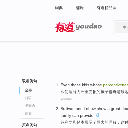
词典
翻译
有道精品课
中
有道 - 网易旗下搜索
双语例句
Even
those
kids
whose
perceptivene
全部
即使
理能力
严重
受损
的
孩子
也
奇迹
般
口语
youdao
书面语
Sullivan
and
Lebow
show
a
great
dea
论文
family
can
provide
.
苏利文
和
勒本
展示
了
巨大
的
理解，这
原声例句