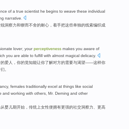
ence
of
a
true
scientist
he
begins
to weave
these
individual
ng
narrative
.
敏锐
洞察力
和
锲而不舍的
耐心
，
着手
把
这些
单独
的
线索
编织
成
sionate
lover
;
your
perceptiveness
makes
you
aware
of
ich
you
are able
to
fulfill
with
almost
magical
delicacy.
情
的
爱人
，
你
的
觉
知
能让
你
了解
对方
的
需要
与
渴望
——
这样
你
它们
。
fancy
,
females
traditionally
excel at things like
social
ce and
working
with
others
,
Mr. Deming
and
other
为
从
婴儿期开始
，
传统
上
女性
便拥有更强的
社交
洞察力
、更高