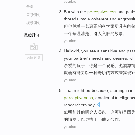
youdao
全部
But
with
the
perceptiveness
and
pati
音频例句
threads
into
a
coherent and
engrossi
视频例句
但
他
凭着
一
名
真正
的
科学家所
具有
的
一个
条理清楚
、
引人入胜的
故事。
权威例句
youdao
Hellokid
,
you
are
a
sensitive and
pas
go
返回词典
your
partner's
needs
and
desires
,
wh
top
亲爱的
孩子，
你
是
一
个易感、
充满激
就会
有
能力
以
一种奇妙的方式
来
实现
youdao
That
might be
because
,
starting in
in
perceptiveness
,
emotional
intelligen
researchers
say
.
戴明
和
其他
研究人员
说
，
这
可能
是因
的
情商
，也更擅于
与
他人
合作
。
youdao