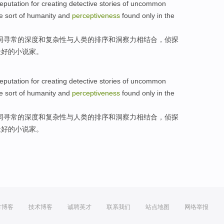
reputation
for
creating
detective
stories
of
uncommon
e
sort
of
humanity
and
perceptiveness
found
only
in
the
同寻常
的
深度
和
复杂性
与
人类
的
排序
和
洞察力相
结合
，
侦探
最好
的
小说家
。
reputation
for
creating
detective
stories
of
uncommon
e
sort
of
humanity
and
perceptiveness
found
only
in
the
同寻常
的
深度
和
复杂性
与
人类
的
排序
和
洞察力相
结合
，
侦探
最好
的
小说家
。
方博客
技术博客
诚聘英才
联系我们
站点地图
网络举报