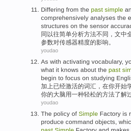
Differing from
the
past
simple
an
comprehensively
analyses
the
e
structures
on
the
sensor
accura
同
以往
简单
分析
方法
不同，
文中
参数
对
传感器
精度
的
影响
。
youdao
As with activating
vocabulary
,
y
what it
knows
about the
past
si
begin
to focus on
studying
Engl
加上
已经激活的
词汇
，
在
你
开始
你
的
大脑
用
一种
轻松
的
方法
了解
youdao
The
policy
of
Simple
Factory
is 
produce command objects,
whic
past
Simple
Factory
and
makes