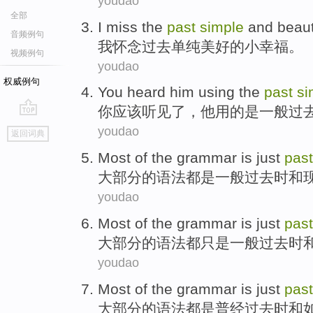
youdao
全部
I
miss
the
past
simple
and
beaut
音频例句
我
怀念
过去
单纯
美好的
小
幸福
。
视频例句
youdao
权威例句
You
heard
him
using the
past
si
你
应该听见了
，
他用
的是
一般
过
go
youdao
返回词典
top
Most
of the
grammar
is just
past
大部分
的
语法
都
是
一般
过去
时
和
youdao
Most
of the
grammar
is
just
past
大部分
的
语法
都
只是
一般
过去
时
youdao
Most
of the
grammar
is
just
past
大部分
的
语法
都
是
普
经过
去
时
和