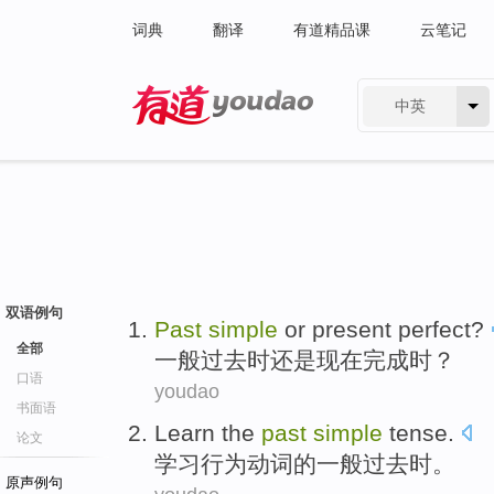
词典
翻译
有道精品课
云笔记
中英
有道 - 网易旗下搜索
双语例句
Past
simple
or
present
perfect
?
全部
一般过去
时
还是
现在
完成时
？
口语
youdao
书面语
Learn
the
past
simple
tense
.
论文
学习
行为
动词
的一般
过去
时。
原声例句