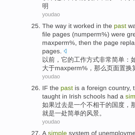
明
youdao
The
way
it
worked
in the
past
wa
file
pages
(
numperm
%) were
gr
maxperm
%,
then
the
page
repl
pages.
以前
，
它
的
工作
方式
非常
简单
：
大于
maxperm
%，
那么
页面
置换
youdao
IF
the
past
is
a
foreign
country
,
taught
in
Irish
schools had a
sim
如果
过去
是
一
个
不相干
的
国度
，
就是一处
简单
的
风景
。
youdao
A
simple
system
of
unemployme