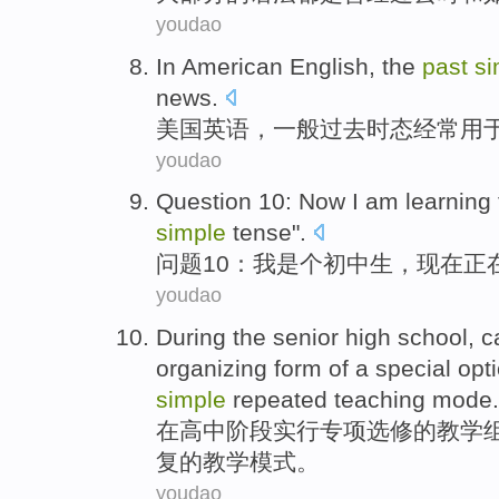
youdao
In American
English
,
the
past
si
news
.
美国
英语
，一般
过去
时态
经常
用
youdao
Question
10
:
Now
I
am
learning
simple
tense
".
问题
10
：
我
是个
初中生
，
现在
正
youdao
During
the
senior high school
,
c
organizing
form
of a
special
opt
simple
repeated
teaching
mode
.
在
高中
阶段
实行
专项
选修
的
教学
复的教学模式。
youdao