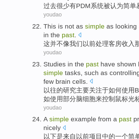
过去
很少
有
PDM
系统
被
认为
简单
youdao
This
is not
as
simple
as
looking
in the
past
.
这
并不
像
我们
以前
处理
客房
收入
youdao
Studies
in
the
past
have shown
simple
tasks
,
such as
controllin
few
brain cells
.
以往
的
研究
主要关注于
如何
使用
B
如
使用
部分
脑细胞
来控制
鼠标
光
youdao
A
simple
example
from
a
past
p
nicely
以下是
来自
以前
项目
中的
一个
简