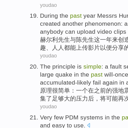
youdao
During
the
past
year
Messrs
Hur
created
another
phenomenon
:
a
anybody
can
upload
video clips
赫尔利
先生
与
陈先生
这
一年来
创
趣
、
人人
都
能
上传
影片
以便
分享
youdao
The
principle
is
simple
:
a
fault 
large
quake
in
the
past
will-onc
accumulated-likely fail again
in 
原理
很
简单
：
一个
在
之前的强
地
集
了足够
大的
压力
后，将可能再
youdao
Very few
PDM
systems
in the
pa
and easy to use
.