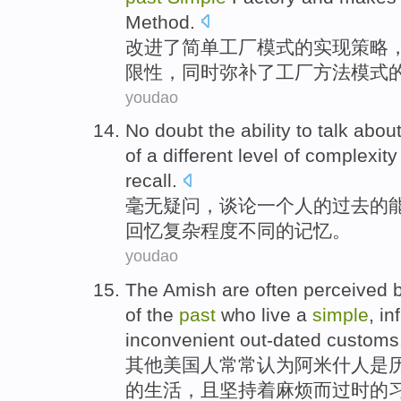
Method
.
改进了
简单
工厂
模式
的
实现
策略
限性
，
同时
弥补
了工厂
方法
模式
youdao
No doubt
the
ability
to
talk abou
of
a
different
level
of
complexity
recall
.
毫无
疑问，
谈论
一
个人
的
过去
的
回忆
复杂程度
不同
的
记忆
。
youdao
The
Amish
are
often
perceived
of the
past
who
live
a
simple
,
in
inconvenient out-dated
customs
其他
美国人
常常
认为
阿米什
人
是
的
生活，且坚持着麻烦而过时的