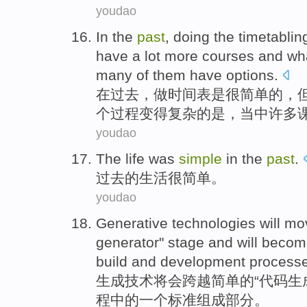
youdao
In
the
past
,
doing
the
timetablin
have
a
lot more
courses
and
wh
many
of them
have
options
.
在
过去
，
做
时间表
是
很
简单
的，
个
过程变得复杂的
是
，
当中
许多
youdao
T
he life was
simple
in the
past
.
过
去的生活很简单。
youdao
Generative
technologies
will
mov
generator
"
stage
and will
becom
build
and
development
process
生成
技术
将会
跨越
简单
的
“
代码
生
程
中的
一个
标准
组成部分。