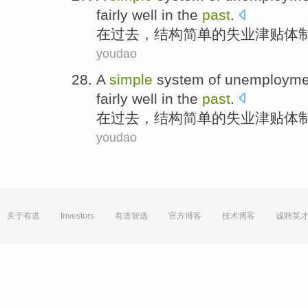
fairly
well
in
the
past
.
在
过去
，
结构简单
的
失业
津贴
体
youdao
A
simple
system
of
unemployme
fairly
well
in
the
past
.
在
过去
，
结构简单
的
失业
津贴
体
youdao
关于有道
Investors
有道智选
官方博客
技术博客
诚聘英