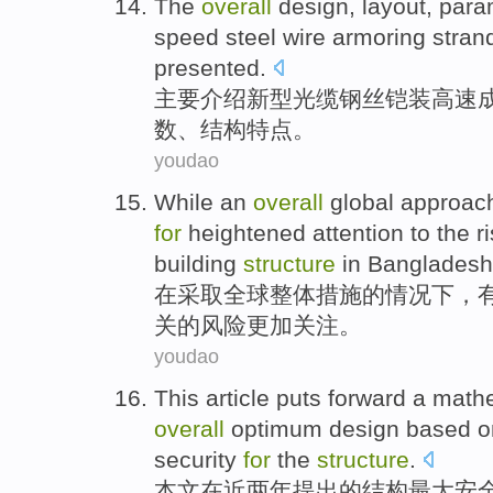
The
overall
design
,
layout
,
para
speed
steel wire
armoring stran
presented
.
主要
介绍
新型
光缆
钢丝
铠
装
高速
数
、
结构
特点。
youdao
While
an
overall
global
approac
for
heightened
attention
to
the
r
building
structure
in
Bangladesh
在
采取
全球
整体
措施
的
情况
下，
关
的
风险
更加
关注
。
youdao
This article
puts forward
a
mathe
overall
optimum
design
based
o
security
for
the
structure
.
本文
在
近两年
提出
的
结构
最大
安