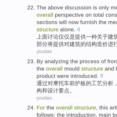
The above
discussion
is
only
me
overall
perspective
on
total
cons
sections
will
now
furnish
the
me
structure
alone.
上面
讨论
仅仅
是
提供
一种
关于
建
部分
将
提供
对
建筑的
结构
造价
进
youdao
By
analyzing
the
process
of
fron
the
overall
mould
structure
and
product
were
introduced
.
通过
对
摩托车
前
护
板
的
工艺
分析
构
和
设计
要点
。
youdao
For
the
overall
structure
,
this art
follows: the
introduction
,
main b