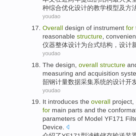
种
综合
优化设计
的
教学
模型
及
方
youdao
Overall
design
of
instrument
for
reasonable
structure
,
convenien
仪器
整体
设计
为
台式
结构
，设计
youdao
The
design
,
overall
structure
an
measuring
and
acquisition
syst
韶钢计量
数据
采集
系统
的
设计开
youdao
It introduces
the
overall
project,
for
main
parts
and the conforma
parameters
of Model YF171
Filt
Device
.
介绍
了YF171
型
滤
棒
储存输送装