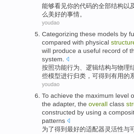
能够
看见
你
的
代码
的
全部
结构
以
么美好的事情。
youdao
Categorizing
these
models
by
f
compared
with
physical
structur
will
produce
a
useful
record
of
t
system.
按照
功能
行为
、
逻辑结构
与
物理
些
模型
进行
归类
，可
得到
有用
的
youdao
To
achieve
the
maximum
level
o
the
adapter
, the
overall
class
st
constructed
by
using
a
composit
patterns
为了
得到
最好
的
适配器
灵活性
与