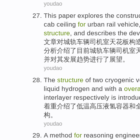
youdao
This paper
explores
the
constru
cab
ceiling
for
urban
rail
vehicle
structure
,
and
describes
the
dev
文章
对
城
轨
车辆
司机
室
天花板
构
分析介绍
了目前城轨车辆司机室
并
对
其
发展
趋势进行了展望。
youdao
The
structure
of two
cryogenic
v
liquid
hydrogen
and
with a
overa
interlayer respectively is
introd
着重介绍了
低温
高压
液氢
容器
和
构
。
youdao
A method
for
reasoning
enginee