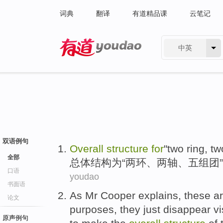
词典
翻译
有道精品课
云笔记
中英
有道 - 网易旗下搜索
双语例句
Overall
structure
for
"
two
ring
, t
全部
总体
结构
为
“
两
环
、两
轴
、
五
组团
口语
youdao
书面语
As
Mr Cooper
explains
,
these
a
论文
purposes
,
they
just
disappear
vi
原声例句