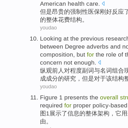
American
health care
.
但是
昂贵
的
强制性
医保
刚好
反应
的
整体
花费
结构
。
youdao
Looking at
the
previous
researc
between Degree adverbs
and
n
composition
,
but
for
the
role
of
t
concern
not enough
.
纵观
前人
对
程度
副词
与
名词组合
成成分
的研究，
但是
对于
该
结构
youdao
Figure
1
presents
the
overall
str
required
for
proper policy-based
图
1
展示
了
信息
的
整体
架构
，它用
由。