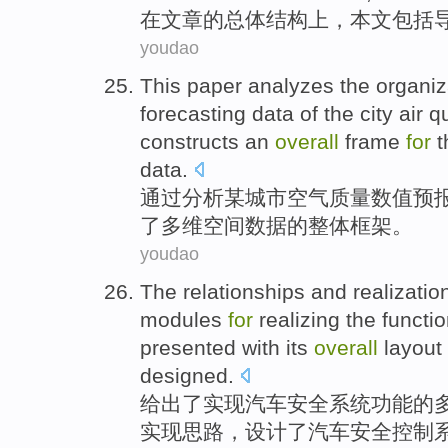
在
文章的
总体
结构
上，
本文
包括
youdao
This paper
analyzes the
organiz
forecasting
data
of
the
city
air
qu
constructs
an
overall
frame
for
t
data
.
通过
分析
某城市
空气
质量
数值
预
了
多维
空间数据
的
整体
框架
。
youdao
The
relationships
and
realizatio
modules
for
realizing
the
functi
presented
with its
overall
layout
designed
.
给出
了
实现
汽车
安全
系统
功能
的
实现
思路
，
设计
了汽车安全控制