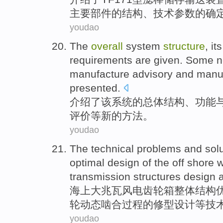
主要
部件
的
结构
、
技术
参数
的
确
youdao
The
overall
system
structure
,
its
requirements
are given. Some
n
manufacture
advisory
and manuf
presented
.
介绍
了
该
系统
的
总体
结构
、
功能
评价
等
新的
方法
。
youdao
The technical problems
and
sol
optimal
design
of the
off shore
w
transmission
structures
design
a
海上大兆瓦
风电
齿轮
箱
整体
结构
轮动态啮合过程的修型设计
等
技
youdao