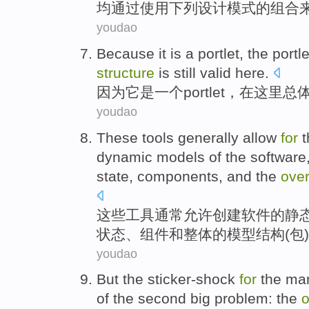
均
通过
使用
下列
设计
模式的
组合
youdao
Because
it
is
a
portlet
, the portl
structure
is
still
valid
here
.
因为
它
是
一个
portlet
，
在这里
总
youdao
These
tools
generally
allow
for
t
dynamic
models
of the
software
state
,
components
, and
the
over
这些
工具
通常
允许
创建
软件
的
静
状态
、
组件
和
整体
的
模型
结构
(
包
youdao
But
the
sticker-shock
for
the man
of
the second
big
problem
:
the
o