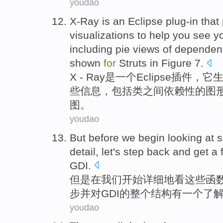
youdao
X-Ray
is
an
Eclipse
plug-in
that
visualizations
to help
you see
y
including
pie
views
of
dependen
shown
for
Struts
in
Figure
7
.
X - Ray
是
一个
Eclipse
插件
，
它
些
信息，
包括
类
之间
依赖性
的图
图
。
youdao
But
before
we
begin
looking at
detail
,
let
's
step back
and
get
a
GDI
.
但是
在
我们
开始
详细地
看
这些
函
步
并
对
GDI
的
整个
结构
有
一个
了
youdao