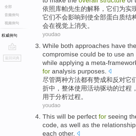
to
make
the
overall
structure
of 
全部
依照库帕
先生
的
解释
，
它们
为
实
音频例句
它们
不会
影响
到
使
全部
蛋白质
结
视频例句
会
在
视觉上
消失
。
youdao
权威例句
While
both
approaches
have
the
compromise
could
be to
use
an
go
返回词典
top
while
applying
a meta-framewo
for
analysis
purposes
.
尽管
两种
方法
都有
赞成
和
反对
它
折中
，
整体
使用
活动驱动的
过程
用于
分析
过程
。
youdao
This
will
be perfect
for
seeing
th
code
,
as well as
the
relationship
each
other.