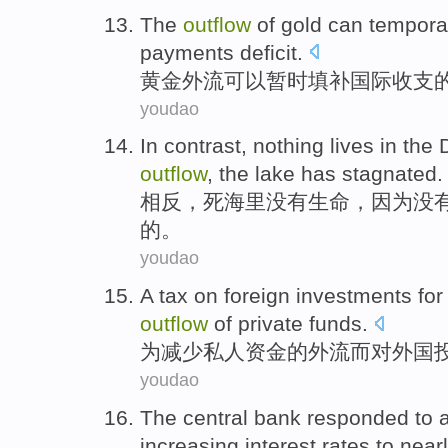
The
outflow
of
gold
can
temporar
payments
deficit
.
黄金
外流
可以
暂时
填补
国际
收支
youdao
In contrast
,
nothing
lives
in the
outflow
,
the
lake
has stagnated
.
相反
，
死海
里
没有
生命
，
因为
没
的。
youdao
A
tax
on
foreign
investments
for
outflow
of
private
funds
.
为
减少
私人
资金
的
外流
而
对
外国
youdao
The
central
bank
responded to 
increasing
interest rates
to
near