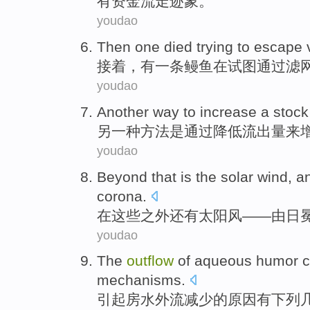
有
资金
流走
迹象
。
youdao
Then
one
died
trying to
escape
接着，
有一
条鳗鱼在
试图
通过
滤
youdao
Another
way
to
increase
a
stock
另一种
方法
是
通过
降低流出量
来
youdao
Beyond that
is
the solar wind
, a
corona
.
在这些
之外
还有
太阳风
——由
日
youdao
The
outflow
of
aqueous humor 
mechanisms
.
引起
房水
外流
减少
的
原因
有
下列