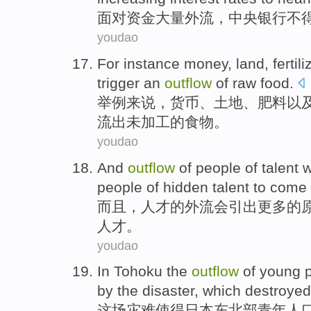
面对
资金
大量
外流
，
中央
银行
不
youdao
For instance
money
,
land
,
fertili
trigger
an
outflow
of
raw
food
.
举例
来说，
货币
、
土地
、
肥料
以
流
出
未
加工
的食物。
youdao
And
outflow
of
people of
talent
w
people
of
hidden
talent
to come 
而且，
人才
的
外流
会
引出
更多
的
人才。
youdao
In
Tohoku
the
outflow
of
young
by the
disaster
, which destroye
这场
灾难
使得日本
东北部
青年
人