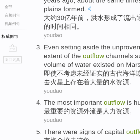
years ago
,
about
the
same
time
全部
plains
formed
.
音频例句
大约
30亿
年前
，
洪水
形成
了
流出
视频例句
的
时间
相同
。
youdao
权威例句
Even
setting aside the
unprove
extent
of the
outflow
channels
s
go
返回词典
top
volume of
water
existed
on
Mar
即使
不
考虑未经证实
的
古代
海洋
去
火星
上
存在着
大量
的
水资源
。
youdao
The most
important
outflow
is
h
最
重要
的资源
外流
是
人力
资源。
youdao
There
were signs
of
capital
outf