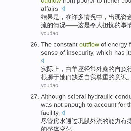
outflow
from
poorer
to
richer
cou
affairs
.
结果
是
，
在
许多
情况
中，
出现
资
流
的
情况——这是
令人
担忧的事
youdao
The
constant
outflow
of
energy 
sense of
insecurity
, which
has it
实际上，
白羊座
经常
外露
的
自负
根
源于
她们
缺乏
自我
尊重的意识
youdao
Although
scleral
hydraulic condu
was not
enough to
account
for
t
facility.
尽管
房水通过巩膜外流
的能力有
的
整体
变化
。