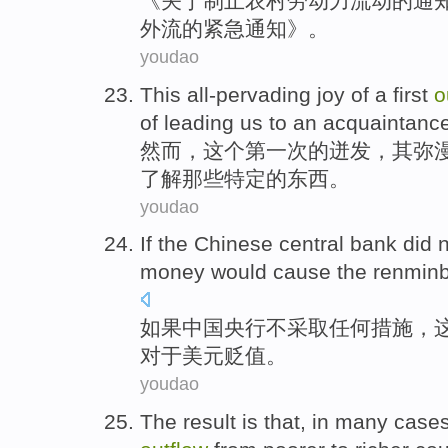
《关于
制止
农村
劳动力
流动
的
通
外流
的
紧急
通知》。
youdao
This
all-pervading joy
of
a
first
o
of
leading
us
to
an acquaintanc
然而
，
这个
第一次
的
迸发
，其弥
了解
那些特定的东西。
youdao
If
the Chinese
central bank
did 
money
would
cause
the renminb
如果
中国
央行
不
采取任何措施，
对
于
美元贬值。
youdao
The result
is
that,
in
many
case