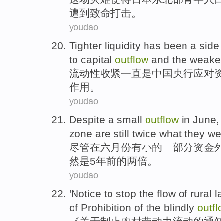
遭到致命打击。
youdao
Tighter liquidity
has been
a
side
to
capital
outflow
and
the
weake
流动性
收紧
一直
是
中国
央行
应对
作用
。
youdao
Despite
a
small
outflow
in
June
zone
are still
twice what
they w
尽管
在
六月份
有
小
的
一部分资金
然
是
5
年前的
两
倍。
youdao
'
Notice
to
stop
the
flow
of
rural
l
of
Prohibition
of the
blindly
outf