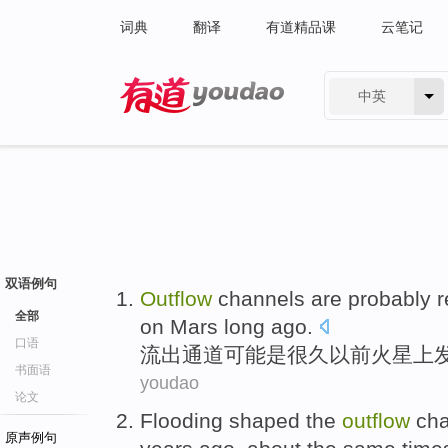
词典
翻译
有道精品课
云笔记
中英
有道 - 网易旗下搜索
双语例句
Outflow
channels
are probably
r
全部
on
Mars
long
ago
.
口语
流出
通道
可能
是
很久
以前
火星
上
书面语
youdao
论文
Flooding
shaped
the
outflow
ch
原声例句