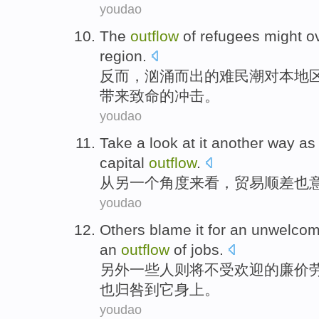
youdao
The
outflow
of
refugees
might
o
region
.
反而，汹涌而
出
的
难民潮
对本地
带来致命的冲击。
youdao
Take
a
look
at it
another
way as
capital
outflow
.
从
另
一个
角度来看
，
贸易
顺差
也
youdao
Others
blame
it
for an
unwelco
an
outflow
of
jobs
.
另外一些人则
将
不受欢迎
的
廉价
也
归咎
到
它
身上。
youdao