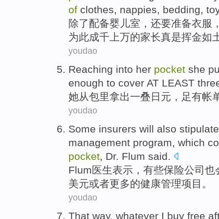
of
clothes
,
nappies
,
bedding
,
to
除了配备婴儿
室
，还要准备
衣服
为此
成千
上万的
家长
真是
挥金如
youdao
Reaching into
her
pocket
she
pu
enough to cover AT
LEAST
thre
她
从
包里拿出
一
叠
日元
，
足有
帐
youdao
Some
insurers
will
also
stipulate
management
program
, which c
pocket
,
Dr. Flum
said.
Flum
医生
表示，
有些
保险公司
也
美元
或者
更多
的
健康管理
项目
。
youdao
That way
,
whatever
I
buy
free af