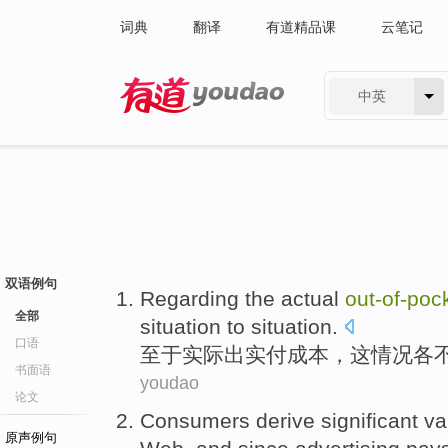
词典
翻译
有道精品课
云笔记
中英
有道 - 网易旗下搜索
双语例句
Regarding the
actual
out-of
-
poc
全部
situation
to
situation
.
口语
至于
实际
出实付
成本
，
这
情况各
书面语
youdao
论文
Consumers
derive
significant
va
原声例句