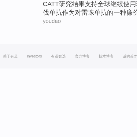
CATT研究结果
支持
全球
继续
使用
伐
单抗
作为
对
雷珠
单抗的
一
种廉
youdao
关于有道
Investors
有道智选
官方博客
技术博客
诚聘英