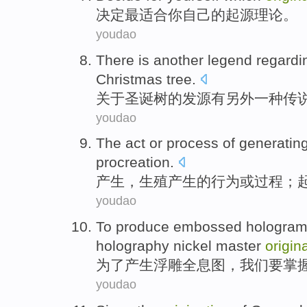
决定
最适合
你
自己
的
起源
理论
。
youdao
There is
another
legend
regardi
Christmas tree
.
关于
圣诞树
的
发源
有
另外一种
传
youdao
The
act
or
process
of
generatin
procreation
.
产生
，
生殖
产生
的
行为
或
过程
；
youdao
To
produce
embossed
hologra
holography
nickel
master
origin
为了
产生
浮雕
全息
图，
我们
要
掌
youdao