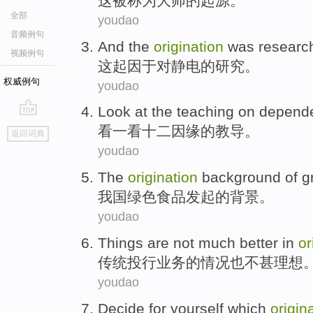
这
被
称为
大师
的起源。
全部
youdao
音频例句
And the
origination
was
researc
视频例句
这
起因
于对
静电的
研究
。
权威例句
youdao
Look at
the
teaching
on
depend
go
看
一看十二因缘
的
教导
。
返回词典
top
youdao
The
origination
background
of
g
我国
绿色
食品
发起
的
背景
。
youdao
Things
are
not
much
better
in
or
传统
投行业务
的情况
也
不
甚
理想
youdao
Decide
for
yourself
which
origin