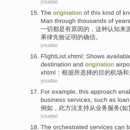
youdao
The
origination
of
this kind
of
kn
Man
through thousands of
year
一切都是有原因
的
，
这种
认知
来
果律先验证明的确信。
youdao
FlightList.xhtml
:
Shows
availabl
destination
and
origination
airpo
xhtml
：
根据
所
选择
的
目的
机场
和
youdao
For example
,
this
approach
ena
business
services
,
such as
loan
例如
，
此
方法
支持
从
业务
服务
(
如
youdao
The
orchestrated
services
can
b