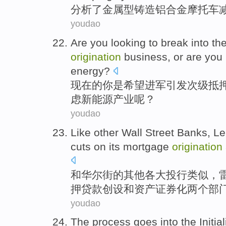
分析了
金属
型
铸造
铝合金
摩托车
youdao
Are
you
looking
to break into
th
origination
business
,
or are
you
energy
?
现在
的
你
是
希望
进军引发
次级
抵
虑
新
能源产业呢？
youdao
Like
other
Wall Street
Banks
,
Le
cuts
on
its
mortgage
origination
和
华尔街
的
其他
各大投行
类似，
押贷款
创设
和
资产
证券化
两个部
youdao
The
process
goes into
the Initia