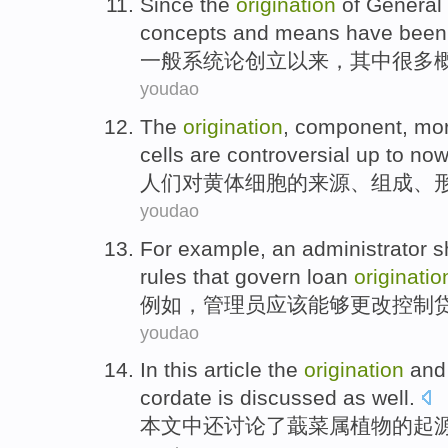
Since
the
origination
of
General
concepts
and
means
have been
一般
系统论创立
以来
，
其中很多
youdao
The
origination
,
component
,
mor
cells
are controversial up to now
人们
对
黄体
细胞
的
来源、
组成
、
youdao
For example
,
an administrator
s
rules
that
govern
loan
originatio
例如
，
管理员
应该
能够
更改
控制
youdao
In this article
the
origination
an
cordate
is
discussed
as well.
本文
中还讨论了
蕺菜
属
植物的
起