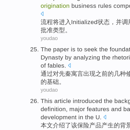
origination
business
rules
comp
流程
将
进入
Initialized
状态
，
并
调
批准
类型
。
youdao
The paper is to seek
the
founda
Dynasty
by
analyzing
the
rhetor
of
fables
.
通过
对
先秦
寓言
出现
之前
的
几种
的
基础
。
youdao
This article
introduced
the
back
definition
, major
features
and
ba
development
in
the U
.
本文
介绍
了
该
保险
产品
产生
的
背