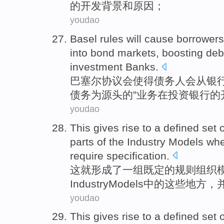
的
开发
背景
和
原因；
youdao
Basel rules
will
cause
borrowers
into
bond
markets
,
boosting
deb
investment
Banks.
巴塞尔
协议会使得
债务人
会
从
银
债务
为
源头的”
业务
在
投资
银行的
youdao
This
gives
rise
to
a
defined
set
o
parts
of
the
Industry
Models
whe
require
specification
.
这
就形成
了一
组既定
的
规则
组织
Industry
Models
中的
这些
地方
，
youdao
This
gives
rise
to
a
defined
set
o