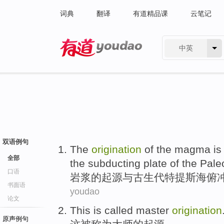
词典
翻译
有道精品课
云笔记
中英
有道 - 网易旗下搜索
双语例句
The
origination
of
the
magma
i
全部
the
subducting
plate
of
the Pale
口语
岩浆
的
起源
与
古生代
特提斯海
俯
书面语
youdao
论文
This
is called
master
origination
原声例句