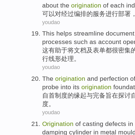
about the
origination
of
each ind
可以
对
经过编排
的
服务
进行
部署
youdao
This
helps
streamline
document
processes
such as
account
ope
这
有助于
将
文档
及
表单都很
密集
行
线形
处理。
youdao
The
origination
and
perfection
o
probe into
its
origination
founda
自首
制度
的
缘起
与
完备
旨在
探讨
度。
youdao
Origination
of
casting
defects
in
damping
cylinder
in
metal
moul