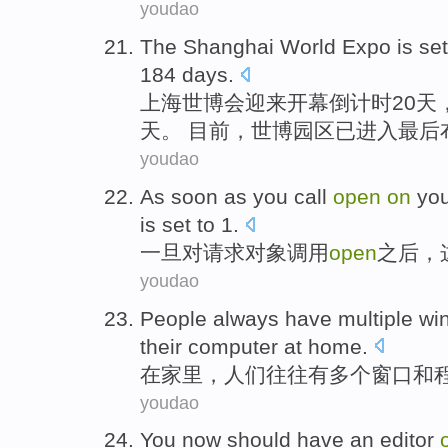
youdao
The Shanghai
World Expo
is se
184
days
.
上海
世博会
迎来开幕倒计时20天
天。 目前，世博园区已进入最后
youdao
As soon as you
call
open
on
yo
is
set
to
1
.
一旦
对
请求
对象
调用
open
之后，
youdao
People
always
have
multiple
wi
their computer at home
.
在
家里
，
人们
往往
有
多个
窗口
和
youdao
You
now
should
have
an
editor