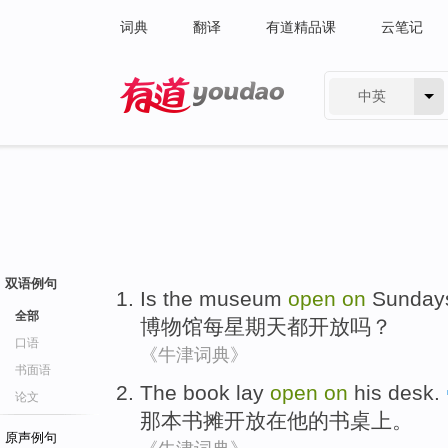
词典
翻译
有道精品课
云笔记
中英
有道 - 网易旗下搜索
双语例句
Is
the museum
open
on
Sunday
全部
博物馆
每
星期天
都
开放
吗？
口语
《牛津词典》
书面语
The book
lay
open
on
his
desk
.
论文
那
本书
摊开
放在
他
的书桌上。
原声例句