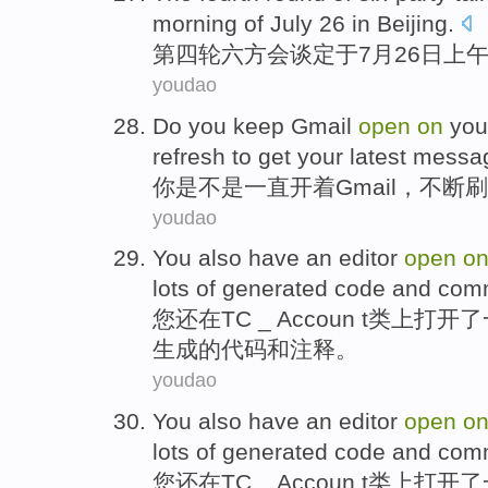
morning
of
July
26
in
Beijing
.
第
四轮六
方
会谈
定于
7月
26日
上
youdao
Do
you
keep
Gmail
open
on
you
refresh
to get your latest
messa
你
是不是
一直
开
着
Gmail
，
不断
刷
youdao
You
also
have
an
editor
open
o
lots
of
generated
code
and
com
您
还
在
TC _ Accoun t
类上
打开
了
生成
的
代码
和
注释
。
youdao
You
also
have
an
editor
open
o
lots
of
generated
code
and
com
您
还
在
TC _ Accoun t
类上
打开
了