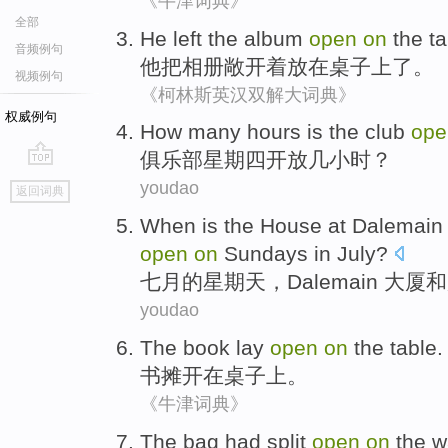
《牛津词典》
全部
He
left the
album
open
on
the
ta
音频例句
他
把
相册
敞开着
放在桌子
上
了
。
视频例句
《柯林斯英汉双解大词典》
权威例句
H
ow many hours is the club
op
俱
乐部星期四开放几小时？
go
youdao
返回词典
top
When
is
the
House
at Dalemain
open
on
Sundays
in
July
?
七月
的
星期天
，
Dalemain
大厦和
youdao
The book lay
open
on
the
table
.
书摊
开
在
桌子上
。
《牛津词典》
The
bag
had split
open
on
the w