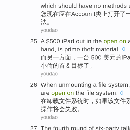
which
should
have
no
methods
a
您
现在
应
在
Accoun t
类上
打开
了
法
。
youdao
A
$500
iPad
out
in
the
open
on
hand
,
is
prime
theft
material.
而
另
一方面，
一台
500 美元的
iP
小偷
的
首要目标
了。
youdao
When
unmounting
a
file
system
are
open
on
the
file system.
在
卸载
文件
系统
时，
如果
该
文件
操作
将会失败
。
youdao
The fourth
round
of six-party
tal