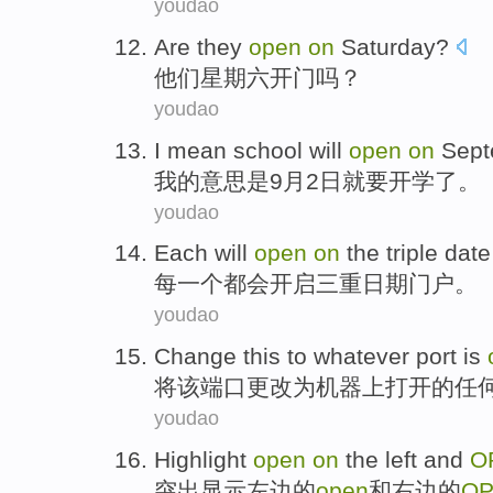
youdao
Are
they
open
on
Saturday
?
他们
星期六
开门
吗？
youdao
I
mean
school will
open
on
Sept
我
的
意思是
9月
2日就要开学了
。
youdao
Each
will
open
on
the triple
date
每一个
都会
开启
三重
日期
门户
。
youdao
Change
this
to
whatever
port
is
将
该
端口
更改
为
机器
上
打开
的
任
youdao
Highlight
open
on
the
left
and
O
突出
显示
左边
的
open
和
右边
的
O