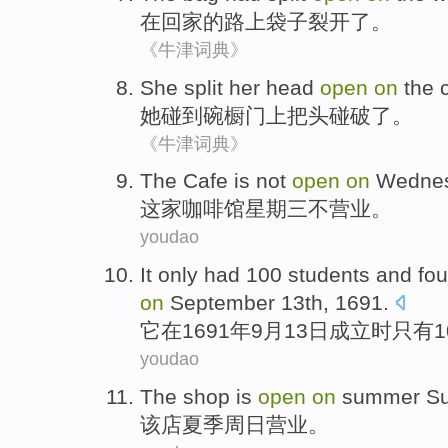
在
回家
的路上
袋子
裂开
了。
《牛津词典》
She
split her
head
open
on
the
她
碰到
碗橱
门上
把头
碰破了。
《牛津词典》
T
he Cafe is not
open
on
Wednes
这
家咖啡馆星期三不营业。
youdao
I
t only had 100 students and fo
on
September 13th, 1691.
它
在1691年9月13日成立时只有
youdao
The shop is
open
on
summer
S
该店
夏季
周日营业
。