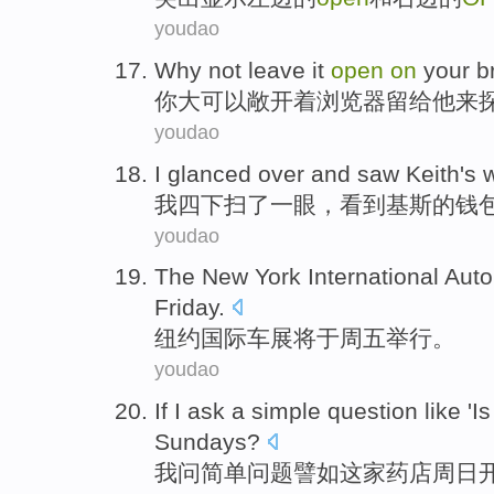
youdao
Why
not
leave
it
open
on
your
b
你
大
可以
敞开着
浏览器
留给
他
来
youdao
I
glanced
over and
saw
Keith
's
w
我
四下
扫了一眼
，
看到
基斯
的
钱
youdao
The
New York
International
Auto
Friday
.
纽约
国际
车展
将于
周五
举行。
youdao
If
I
ask
a
simple
question
like 'I
Sundays
?
我
问
简单
问题
譬如
这家
药店周日