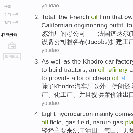
youdao
全部
音频例句
Total
,
the French
oil
firm
that o
视频例句
Californian
engineering
outfit
, t
炼油厂
的
母公司——
法国
道达尔(
权威例句
设备
公司
雅各布
(Jacobs)
扩建
工
youdao
go
返回词典
top
As well as the
Khodro
car factor
to build
tractors
, an
oil
refinery
a
to
provide
a lot of
cheap
oil
.
除了
Khodro
汽车厂以外，
伊朗
还
厂
、
化工厂
、并且提供廉价油出
youdao
Light hydrocarbon
mainly
comes
oil
field,
gas
field
, nature
gas
pl
轻烃
主要
来源于
油田
、
气田
、
天