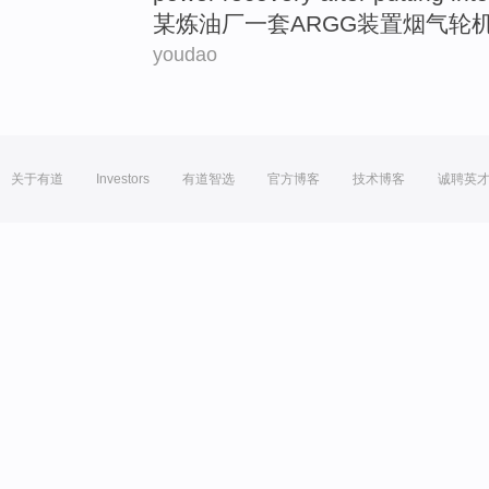
某
炼油厂
一
套ARGG装置
烟
气轮
youdao
关于有道
Investors
有道智选
官方博客
技术博客
诚聘英