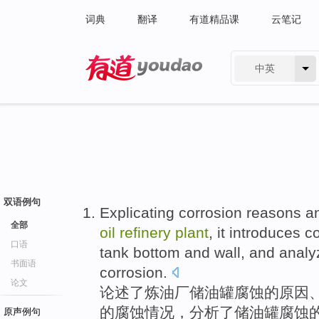
词典
翻译
有道精品课
云笔记
中英
有道 - 网易旗下搜索
双语例句
Explicating
corrosion
reasons
a
全部
oil
refinery
plant
,
it introduces
co
口语
tank
bottom
and
wall
, and
analy
书面语
corrosion
.
论文
论述了
炼油厂
储油罐
腐蚀
的
原因
的腐蚀
情况
，
分析了
储油罐腐蚀
原声例句