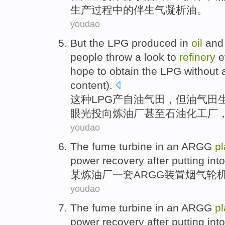
生产过程中的
伴生气
凝析油。
youdao
But
the
LPG
produced
in
oil
and 
people
throw
a look to
refinery
e
hope to
obtain
the
LPG
without
a
content).
这种
LPG
产
自
油气田
，
但
油气田生
眼光投向
炼油厂
甚至
石油
化工厂
youdao
The fume
turbine in an
ARGG
pl
power
recovery
after
putting int
某
炼油厂
一
套ARGG装置
烟
气轮
youdao
The fume
turbine in an
ARGG
pl
power
recovery
after
putting int