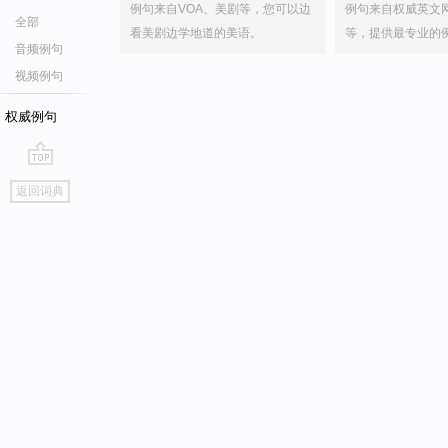
例句来自VOA、美剧等，您可以边
例句来自权威英文
全部
看美剧边学地道的美语。
等，提供最专业的
音频例句
视频例句
权威例句
go
返回词典
top