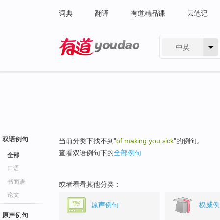
词典
翻译
有道精品课
云笔记
中英
有道 - 网易旗下搜索
双语例句
当前分类下找不到"
of making you sick
"的例句。
查看双语例句下的
全部例句
全部
口语
书面语
或者看看其他分类：
论文
原声例句
权威例
原声例句