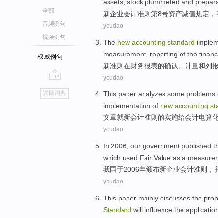
assets
,
stock
plummeted
and
prepara
全部
新
企业
会计
准则
第8
号
资产
减值
规定，
音频例句
youdao
视频例句
The
new
accounting
standard
imple
measurement
,
reporting
of the
financ
权威例句
新
准则
在
财务
报表
的
确认
、
计量
和
列
youdao
go
返回词典
This paper
analyzes
some
problems
top
implementation
of
new
accounting
st
文章
就
新
会计
准则
的
实施
给会计
电算
youdao
In
2006,
our
government published
t
which
used Fair
Value
as a measurem
我国
于
2006年
颁布
新
企业
会计
准则
，
youdao
This paper
mainly
discusses
the prob
Standard
will
influence
the
applicatio