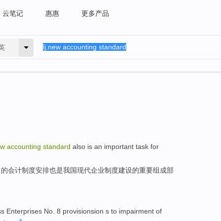
云笔记
惠惠
更多产品
英
ew
accounting
standard
also is
an important
task
for
向
的
会计
制度安排
也是
我国
现代
企业
制度建设的
重要
组成部
s Enterprises
No
. 8 provisionsion
s to
impairment
of