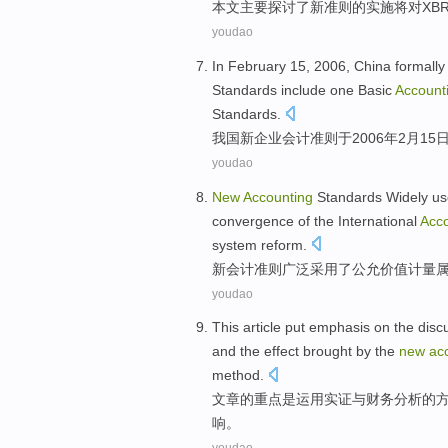
本文
主要
探讨了
新
准则
的
实施
将
对
XB
youdao
In
February
15
, 2006,
China
formally
Standards
include
one
Basic
Account
Standards.
我国
新
企业
会计
准则
于2006年
2
月
15
youdao
New
Accounting
Standards
Widely
us
convergence
of the
International
Acc
system reform.
新
会计
准则
广泛
采用
了
公允
价值
计量
youdao
This article
put emphasis on
the disc
and
the
effect
brought
by the
new
ac
method
.
文章
的
重点
是
运用实证
与
财务
分析
的
响
。