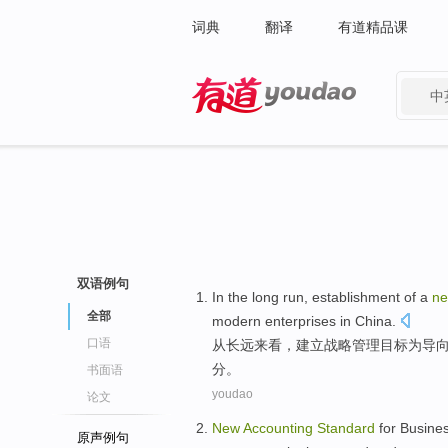
词典
翻译
有道精品课
中
有道 - 网易旗下搜索
双语例句
In
the long run
,
establishment
of a
n
全部
modern
enterprises
in China
.
口语
从
长远
来看，
建立
战略管理目标
为
导
分。
书面语
youdao
论文
New
Accounting
Standard
for
Busines
原声例句