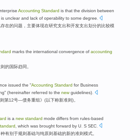
nterprise
Accounting
Standard
is that the
division between
is
unclear
and
lack of
operability
to
some
degree
.
化
存在的问题，主要体现在
研究
支出
和
开发
支出
划分
的
比较
模
ndard
marks
the international
convergence
of
accounting
准则
的
国际
趋同
。
ance
issued
the "
Accounting
Standard
for
Business
ing
" (
hereinafter
referred to the
new
guidelines
).
则
第12
号
—
债务
重组
》(
以下
称新准则)。
ard
is
a
new
standard
mode
differs
from rules-based
tandard
, which was
brought forward
by
U. S
SEC
.
一种
有别于
规则基础
与
纯
原则
基础的
新的
准则
模式
。