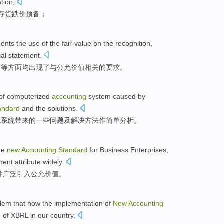
tion
;
存货
跌价
预备
；
ments
the
use
of
the
fair-value
on
the
recognition
,
ial
statement
.
报
等方面均出现了与
公允
价值相关
的
要求。
of
computerized
accounting
system
caused
by
andard
and
the
solutions
.
化
系统
带来
的
一些
问题
及
解决方法
作简单
分析
。
he
new
Accounting
Standard
for
Business Enterprises
,
ent attribute
widely
.
并
广泛
引入
公允
价值
。
lem that
how
the
implementation
of
New
Accounting
n
of
XBRL
in
our country
.