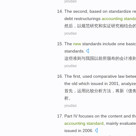
youdao
The second
,
based on
standardize
r
debt
restructurings
accounting
stand
然后
，
以
规范
研究
和
实证
研究相结合
youdao
The
new
standards
include one
basic
standards.
这些
准则
与
我国以前所
颁布的
会计
准
youdao
The first
,
used
comparative
law bet
the old which issued in 2001,
analyze
首先
，
运用
比较
分析方法
，
将
新
《
债
析
。
youdao
Part IV
focuses
on
the
content
and
t
accounting
standard
,
mainly
evaluate
issued in 2006.