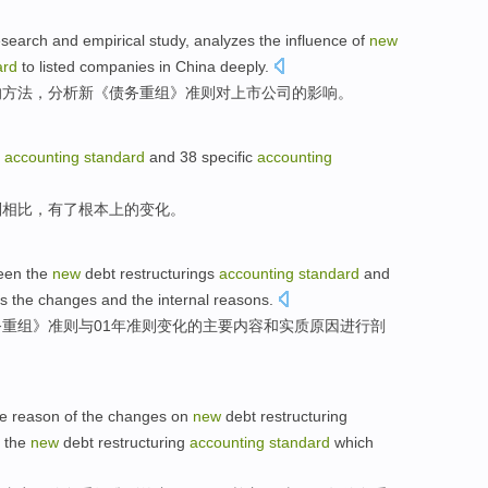
esearch
and
empirical
study,
analyzes
the
influence
of
new
ard
to
listed
companies
in China deeply.
的
方法，
分析
新
《
债务
重组
》
准则
对
上市
公司
的
影响
。
accounting
standard
and
38
specific
accounting
则相比，
有
了
根本上的
变化。
ween
the
new
debt
restructurings
accounting
standard
and
s
the
changes
and
the internal reasons
.
务
重组
》
准则
与
01年准则
变化
的主要内容
和
实质原因进行
剖
he
reason
of
the
changes
on
new
debt
restructuring
 the
new
debt restructuring
accounting
standard
which