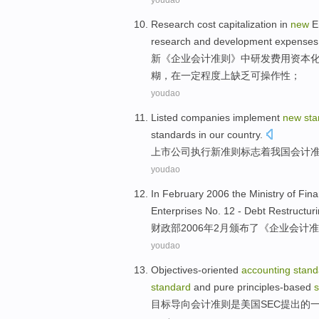
youdao
Research
cost
capitalization
in
new
E
research
and
development
expenses
新
《
企业
会计
准则》
中
研发
费用
资本
糊
，
在
一定
程度上缺乏可
操作性
；
youdao
Listed
companies
implement
new
sta
standards
in our country
.
上市
公司
执行
新
准则
标志着
我国
会计
youdao
In
February
2006
the
Ministry
of Fin
Enterprises
No. 12
-
Debt
Restructur
财政部
2006年
2月
颁布
了
《
企业
会计
准
youdao
Objectives-oriented
accounting
stand
standard
and
pure
principles-based
s
目标导向
会计
准则
是
美国
SEC
提出
的