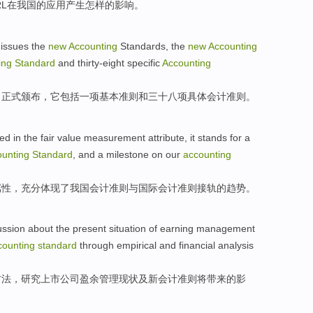
RL
在
我国
的
应用
产生
怎样
的影响。
issues
the
new
Accounting
Standards
, the
new
Accounting
ing
Standard
and
thirty-eight
specific
Accounting
日
正式
颁布
，它
包括
一项
基本
准则
和
三十八项
具体
会计准则。
ed in
the
fair
value
measurement
attribute
,
it stands
for a
ounting
Standard
,
and
a
milestone
on
our
accounting
属性
，
充分
体现了
我国
会计准则
与
国际
会计
准则
接轨
的
趋势。
ussion about the
present situation
of
earning
management
counting
standard
through
empirical
and
financial
analysis
方法，
研究上市公司盈余
管理
现状
及
新
会计
准则
将带来
的
影