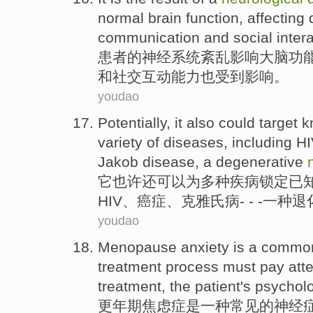
normal
brain
function, affecting
communication
and
social
inter
患者
的
神经
系统
紊乱
影响
大脑
功
和
社交
互动
能力
也受到影响。
youdao
Potentially,
it
also
could
target
k
variety of
diseases
,
including
HI
Jakob
disease,
a
degenerative
它
也许
还
可以
为
多种
疾病
锁定
已
HIV
、
癌症
、
克雅氏
病- - -
一种
退
youdao
Menopause
anxiety
is
a
commo
treatment
process
must
pay atte
treatment
,
the patient
's
psycholo
更年期
焦虑症
是
一种
常见
的
神经