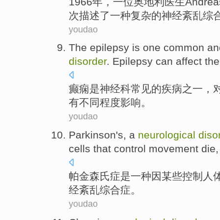
1966年，
一
位
奥地利
医生
Andrea
次
描述了
一
种
复杂
的
神经
紊乱
综
youdao
The
epilepsy
is
one
common
an
disorder
. Epilepsy can
affect
th
癫痫
是
神经科
常见
的疾病
之一
，
有不同程度
影响
。
youdao
Parkinson
's,
a
neurological
diso
cells that
control
movement
die
帕金森氏症
是
一种
因
某些
控制
人
经
紊乱综合症
。
youdao