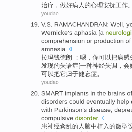
治疗
，
做好
病人
的
心理
安抚
工作
youdao
V.S. RAMACHANDRAN
:
Well
,
y
Wernicke
’s
aphasia
[
a
neurologi
comprehension
or
production o
amnesia
.
拉玛
钱德朗
：
嗯
，
你
可以
把病感
发现的
失语症
[
一种
神经
失调
，会
可以把
它
归于
健忘症
。
youdao
SMART
implants
in
the
brains
o
disorders
could
eventually
help
with
Parkinson's
disease
,
depre
compulsive
disorder
.
患
神经
紊乱
的
人脑
中
植入
的
微型