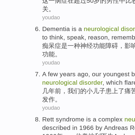
这
一病症
在超过
50
岁
的
男性
中
比
关
。
youdao
Dementia
is
a
neurological
diso
to
think
,
speak
, reason,
rememb
痴呆症
是
一种
神经功能
障碍
，
影
功能
。
youdao
A few years
ago
,
our
youngest 
neurological
disorder
,
which flar
几年
前
，
我们
的
小儿子
患上了
痛
发作。
youdao
Rett
syndrome
is
a
complex
neu
described
in 1966 by
Andreas
Re