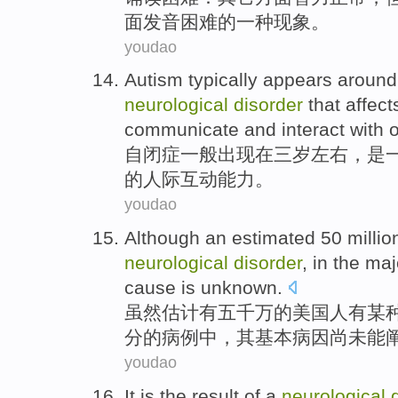
面发音困难的
一
种现象。
youdao
Autism
typically
appears
around
neurological
disorder
that
affect
communicate
and interact with 
自闭症
一般
出现
在
三
岁
左右
，
是
的
人际互动
能力
。
youdao
Although
an estimated
50 millio
neurological
disorder
,
in
the
maj
cause
is
unknown
.
虽然
估计
有
五千万
的
美国人
有
某
分
的
病例中
，
其
基本
病因
尚未能
youdao
It is the result
of
a
neurological