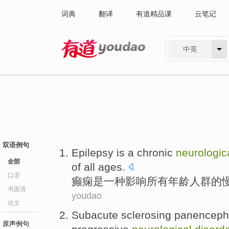
词典
翻译
有道精品课
云笔记
中英
有道 - 网易旗下搜索
双语例句
Epilepsy
is
a
chronic
neurologic
全部
of
all
ages
.
口语
癫痫
是
一种
影响
所有
年龄人群
的
书面语
youdao
论文
Subacute
sclerosing
panencepha
原声例句