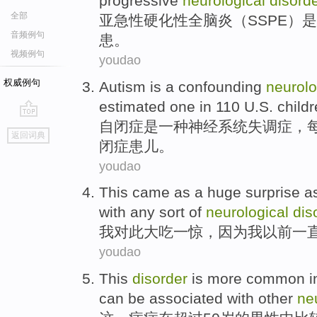
progressive
neurological
disord
全部
亚急性
硬化性
全脑炎
（
SSPE
）
是
音频例句
患
。
视频例句
youdao
权威例句
Autism
is
a
confounding
neurolo
estimated
one
in
110
U.S.
child
自闭症
是
一种
神经系统
失调症
，每
go
返回词典
top
闭症患儿。
youdao
This
came as a huge surprise
a
with
any
sort
of
neurological
dis
我对此
大吃一惊
，
因为
我
以前
一
youdao
This
disorder
is more
common
i
can be
associated
with
other
ne