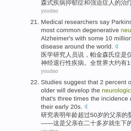
森
式
疾病
抑郁症
和
强迫症
人
的
治
youdao
Medical
researchers
say
Parkin
most
common
degenerative
neu
Alzheimer
's
with some
10 millio
disease
around the world
.
医学
研究人员
说
，
帕金森氏
症
是
神经
退行性
疾病
。
全世界
大约
有
youdao
Studies
suggest that
2 percent
o
older
will
develop
the
neurologic
that's
three
times
the
incidence
their
early 20
s.
研究
表明
年龄
超过50
岁
的
父亲
的
——这是父亲
在
二十
多岁就生下