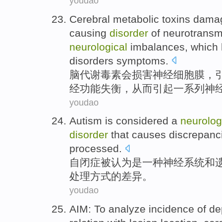
youdao
Cerebral
metabolic
toxins
dama
causing
disorder
of
neurotransmi
neurological
imbalances
,
which 
disorders
symptoms
.
脑
代谢
毒素会
损害
神经
细胞膜
，
经
功能
失衡
，
从而
引起
一系列
神
youdao
Autism
is considered
a
neurolog
disorder
that
causes
discrepanc
processed
.
自闭症
被
认为是
一种
神经系统
和
处理
方式
的
差异
。
youdao
AIM
: To
analyze
incidence
of
de