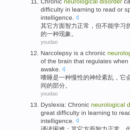
Chronic
neurological
disorder
ca
difficulty
in
learning
to
read
or
sp
intelligence
.
其它方面
智力
正常
，
但
不能
学习
的一种现象。
youdao
Narcolepsy
is
a
chronic
neurolog
of
the
brain
that
regulates
when 
awake.
嗜睡
是
一种
慢性
的
神经
紊乱
，
它
间
的
部分
。
youdao
Dyslexia
: Chronic
neurological
d
great
difficulty
in
learning
to
rea
intelligence
.
诵读
困难
：其它方面
智力
正常
，