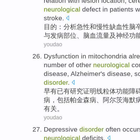
relation
with
lesion
location
,
cer
neurological
defect
in
patients w
stroke
.
目的
：
分析
急性
和
慢性
缺血性
脑
与
发病
部位
、
脑
血
流量
及
神经功
youdao
Dysfunction
in mitochondria
alr
number
of
other
neurological
co
disease
,
Alzheimer
's
disease
,
s
disorder
.
早
有
已有
研究
证明线粒体
功能
障
病
，
包括
帕金森
病
、
阿尔茨海
默
有关。
youdao
Depressive
disorder
often occur
neurological
deficits
.