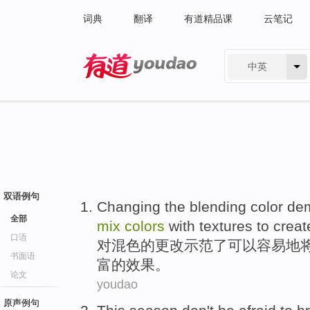
词典
翻译
有道精品课
云笔记
中英
有道 - 网易旗下搜索
双语例句
Changing
the
blending
color
dem
全部
mix
colors
with
textures
to
creat
口语
对
混
色
的
更改
示范
了
可以
容易地
书面语
富的
效果
。
论文
youdao
原声例句