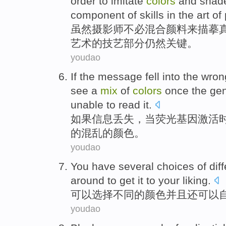
order
to
imitate
colors
and
shad
component
of
skills
in the
art
of
虽然
摄影师
不必
混合
颜料
来
描摹
艺术
的
技艺
部分
仍然
关键
。
youdao
If
the
message
fell
into the wro
see
a
mix
of
colors
once
the
ge
unable to
read
it.
如果
信息
丢失
，
当
荧光
基因
激活
的
混乱
的
颜色
。
youdao
You
have
several
choices
of
dif
around to get it to
your
liking
.
可以
选择
不同
的
颜色
并且
还
可以
youdao