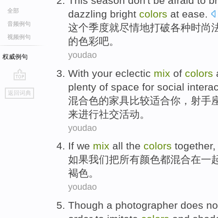
This
season
don't be afraid
to
b
全部
dazzling
bright
colors
at ease.
音频例句
这个
季度
就尽情
地
打破
各种
时尚
视频例句
的色彩吧。
youdao
权威例句
With your
eclectic
mix
of
colors
plenty
of
space
for
social intera
go
返回词典
top
混合
色
的
家具比较适合
你
，
射手
来进行
社交
活动。
youdao
If
we
mix
all
the
colors
together
如果
我们
把
所有
颜色
都混合
在一
褐色
。
youdao
Though
a photographer
does no