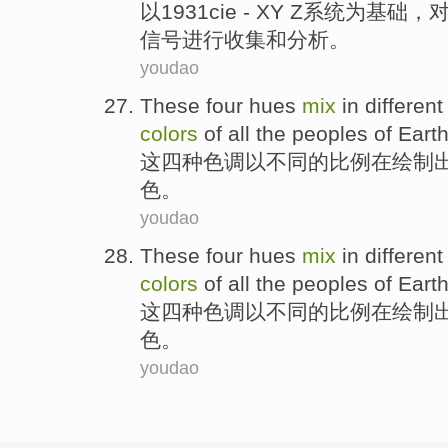
以
1931
cie
- XY Z
系统
为基础，
信号
进行
收集
和
分析。
youdao
These
four
hues
mix
in
different
colors
of
all
the
peoples
of
Eart
这
四种
色调
以
不同
的
比例
在
绘制
色
。
youdao
These
four
hues
mix
in
different
colors
of
all
the
peoples
of
Eart
这
四种
色调
以
不同
的
比例
在
绘制
色
。
youdao