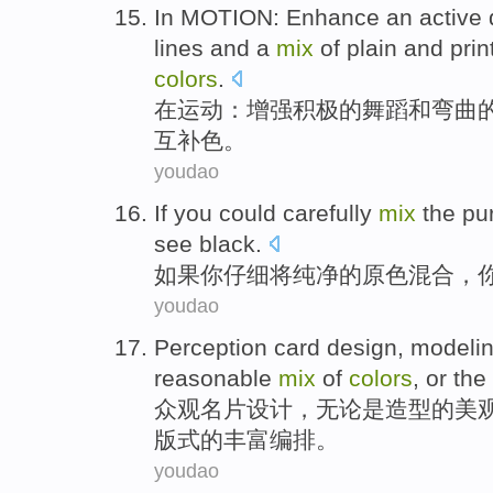
In
MOTION
:
Enhance
an active
lines
and
a
mix
of
plain
and
prin
colors
.
在
运动
：
增强
积极
的
舞蹈
和
弯曲
互补
色
。
youdao
If
you
could carefully
mix
the
pu
see
black
.
如果
你
仔细
将
纯净
的
原色
混合
，
youdao
Perception
card
design
,
modeli
reasonable
mix
of
colors
,
or
the
众观
名片
设计
，
无论是
造型
的
美
版式
的
丰富
编排
。
youdao