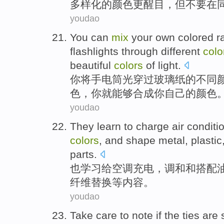
多样化
的
颜色
更
醒目
，但
不要
在
youdao
You
can
mix
your
own
colored
r
flashlights
through
different
colo
beautiful
colors
of light.
你
将
手电筒
光
穿过
玻璃纸
的
不同
色，你就能够合成
你
自己
的颜色
youdao
They
learn
to
charge
air conditi
colors
, and shape
metal
, plasti
parts
.
也
学习
给
空调
充电
，
调和
和
搭配
纤维
替换
等
内容
。
youdao
Take care to note if
the
ties
are