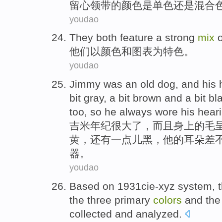
留心
领带
的
颜色
是
单色
还是
混合
youdao
They
both
feature
a strong
mix
o
他们
以
颜色
和
图表
为
特色
。
youdao
Jimmy
was an old dog
,
and
his
bit
gray
, a
bit
brown and a
bit
bl
too
,
so
he always
wore
his heari
吉米
年纪
很大了，
而且
身上的
毛
黄
，还有一点儿
黑
，
他
的耳朵
差
器。
youdao
Based on
1931
cie-xyz
system
,
the
three
primary
colors
and
th
collected
and
analyzed
.