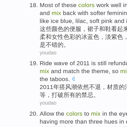
Most
of
these
colors
work
well
i
and
mix
back
with softer
femini
like
ice
blue
,
lilac
,
soft pink
and
这些
颜色
的
便服
，
裙子
和
鞋
看起
柔和
女性
色彩
的
冰
蓝色
，
淡
紫色
是
不错
的。
youdao
Ride
wave
of
2011
is still
refund
mix
and match
the
theme
,
so
mi
the
taboos
.
2011年
搭
风潮
依然
不退
，
材质
的
等
，
打破
所有
的
禁忌
。
youdao
Allow
the
colors
to
mix
in
the ey
having
more than
three
hues
in