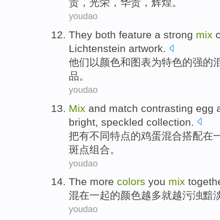
贵
，
光荣
，
华贵
，
辉煌
。
youdao
They
both
feature
a strong
mix
o
Lichtenstein
artwork
.
他们
以
颜色
和
图表
为
特色
的
强
的
品。
youdao
Mix
and match
contrasting
egg 
bright
,
speckled
collection.
把
有不同特点
的鸡蛋混合搭配在
斑点组合。
youdao
The more
colors
you
mix
togeth
混
在一起
的
颜色
越多就
越
污浊黯
youdao