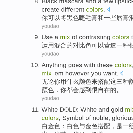
Black
mascara
and
a
few
lipstic
create
different
colors
.
你
可以
将
黑色
睫毛膏
和
一些
唇膏
youdao
Use a
mix
of
contrasting
colors
运用
混合
的
对比色
可以
营造
一
种
youdao
Anything
goes
with
these
colors
mix
'em
however
you
want.
无论
你
用
什么
颜色
来
搭配
这
三种
颜色，你都会
感到很
自在
的。
youdao
White
DOLD
:
White
and
gold
mi
colors
,
Symbol
of
noble
,
gloriou
白
金色
：
白色
与
金色
搭配
，
是
一