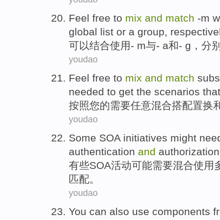
Feel
free to
mix
and
match
-m
w
global
list
or
a
group
,
respective
可以
结合使用
- m
与
- a
和
- g
，
分
youdao
Feel free
to
mix
and
match
subs
needed to get
the
scenarios tha
按照
您
的
需要
任意
混合
搭配
置换
youdao
Some
SOA
initiatives
might
need
authentication
and
authorization
有些
SOA
活动
可能
需要
混合使用
匹配
。
youdao
You
can
also
use
components
f