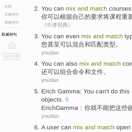
全部
You
can
mix
and
match
courses
音频例句
你
可以
根据
自己
的要求将
课程
重
视频例句
《牛津词典》
权威例句
You
can
even
mix
and
match
ty
您
甚至
可以
混合
和
匹配
类型
。
youdao
go
返回词典
top
You can
also
mix
and
match
co
还
可以
组合
命令
和
文件
。
youdao
Erich
Gamma
:
You
can't
do
this
objects
.
Erich
Gamma
：
你
就
不能
把
这些
youdao
A
user
can
mix
and
match
open