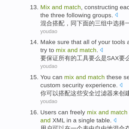
Mix
and
match
,
constructing
ea
the
three
following
groups
.
混合
搭配
，
同
下面
的
三
组
中选择
youdao
Make
sure that
all
of
your
tools
try to
mix
and
match
.
要
保证
所有
的
工具
要么
是
SAX
要
youdao
You
can
mix
and
match
these
se
custom
security
experience.
你
可以
搭配
这些
安全
过滤器
来
创
youdao
Users
can
freely
mix
and
match
and
XML
in
a
single
table
.
用户
可以
在
一
个表中
自由地
混合