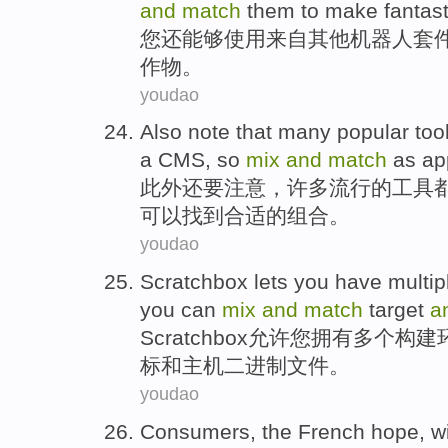
and
match
them to
make
fantast
您
还
能够
使用
来自
其他
机器人
套
作物
。
youdao
Also
note that
many
popular
too
a CMS
,
so
mix
and
match
as app
此外
还要
注意
，
许多
流行
的
工具
可以
找到合适
的
组合
。
youdao
Scratchbox
lets
you
have
multip
you
can
mix
and
match
target
a
Scratchbox
允许
您
拥有
多个
构建
标
和
主机
二进制文件
。
youdao
Consumers
, the
French
hope
,
w