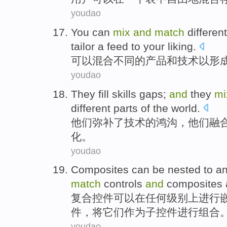
youdao
You can
mix
and
match
different
tailor a
feed
to
your
liking
.
可以
混合
不同
的
产品
和
技术
以
形
youdao
They
fill
skills
gaps;
and
they
mi
different
parts
of
the
world
.
他们
弥补了
技术
的
鸿沟，他们
融
化。
youdao
Composites
can
be
nested
to
a
match
controls
and
composites
复合控件
可以
在
任何
级别上
进行
件
，将它们
作为
子
控件进行组合
youdao