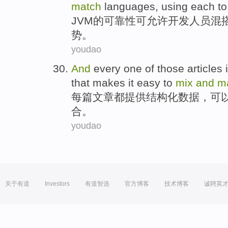
match
languages
, using
each
to
JVM
的
可靠性
可允许
开发
人员
混
势。
youdao
And
every
one of those
articles
i
that
makes it easy
to
mix
and
m
每篇
文章
都
提供
结构化
数据
，
可
合
。
youdao
关于有道
Investors
有道智选
官方博客
技术博客
诚聘英