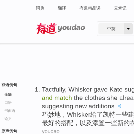
词典
翻译
有道精品课
云笔记
中英
有道 - 网易旗下搜索
双语例句
Tactfully
,
Whisker
gave
Kate
sug
全部
and
match
the
clothes
she alrea
口语
suggesting
new
additions
.
书面语
巧妙地
，
Whisker
给了
凯特
一些
论文
最好
的
搭配
，
以及
添置
一些
新的
youdao
原声例句