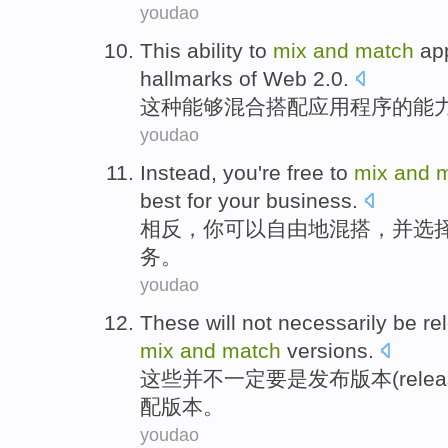
youdao
This
ability to
mix
and
match
ap
hallmarks
of
Web
2.0.
这种
能够
混合
搭配
应用程序
的
能
youdao
Instead
,
you
're
free
to
mix
and
best for
your
business
.
相反
，
你
可以
自由
地
混搭
，
并
选
务。
youdao
These
will not
necessarily be
re
mix
and
match
versions
.
这些
并不
一定
要是发布版本(
rele
配
版本
。
youdao