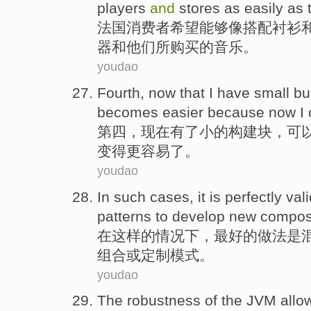
players
and
stores
as
easily
as
法国
消费者
希望
能够
像
搭配
衬衫
器
和
他们
所购买
的音乐。
youdao
Fourth
,
now
that I
have
small
bu
becomes
easier
because now I
第四
，
现在
有了
小
的
构建
块
，
可
变得
更容易
了。
youdao
In
such
cases
, it is perfectly val
patterns
to
develop
new
compos
在
这样
的
情况下
，最好的
做法是
组合
或
定制
模式。
youdao
The
robustness
of
the
JVM
allo