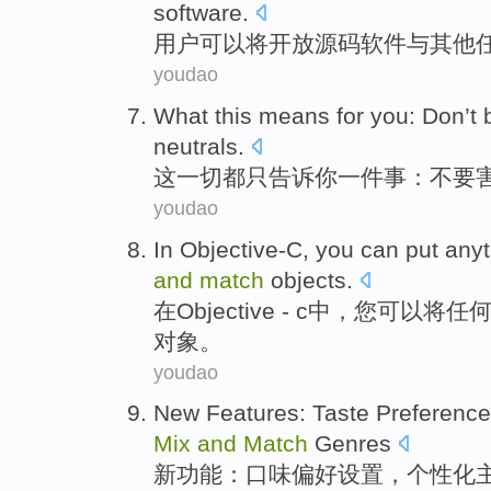
software.
用户
可以
将
开放
源码
软件
与
其他
youdao
What this
means
for
you
: Don’t
neutrals.
这
一切
都只告诉
你
一件事：不要
youdao
In
Objective-C
,
you
can
put
anyt
and
match
objects
.
在
Objective - c中
，
您
可以
将
任
对象
。
youdao
New
Features
:
Taste
Preferenc
Mix
and
Match
Genres
新
功能
：
口味
偏好设置
，
个性化