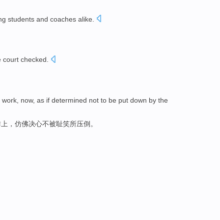
ng
students
and
coaches
alike.
e
court
checked
.
work,
now
,
as if
determined
not to
be
put down
by the
作上
，
仿佛
决心
不
被
耻笑所压倒。