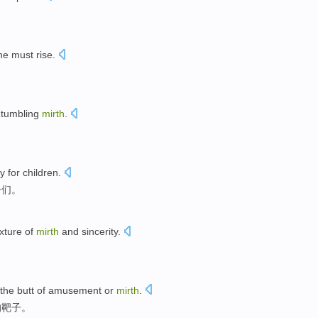
。
e must rise.
。
 tumbling
mirth
.
ly
for
children
.
子们
。
xture of
mirth
and
sincerity
.
the butt
of
amusement
or
mirth
.
的
靶子。