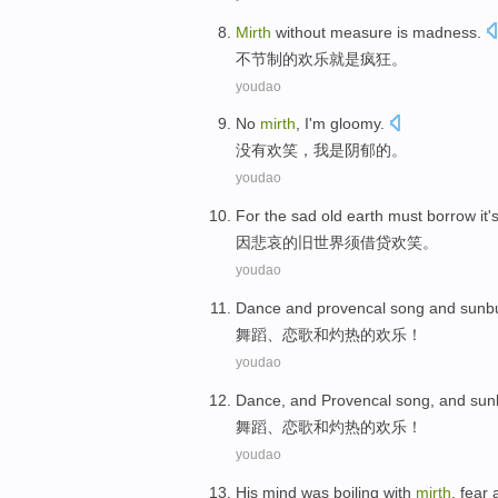
Mirth
without measure
is
madness
.
不节制的
欢乐
就是
疯狂。
youdao
No
mirth
,
I'm
gloomy
.
没有
欢笑
，
我
是
阴郁的
。
youdao
For
the
sad
old
earth
must
borrow it
'
因
悲哀
的
旧
世界
须
借贷
欢笑
。
youdao
Dance
and
provencal
song
and
sunb
舞蹈
、
恋歌
和
灼热的
欢乐
！
youdao
Dance
,
and
Provencal song, and sun
舞蹈
、
恋歌和
灼热的
欢乐
！
youdao
His
mind
was
boiling with
mirth
,
fear