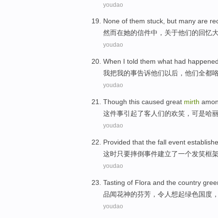
youdao
None
of
them
stuck, but many are
re
然而
在
她
的
信件中，关于
他们
的
回忆
youdao
When
I
told
them
what had happene
我
把
我
的
事
告诉
他们
以后，
他们
全都
youdao
Though this
caused
great
mirth
amo
这件
事引起
了
客人们
的
欢笑
，可是
哈
youdao
Provided
that the
fall
event
establish
这时只要
摔倒
事件
建立了
一个
发笑
框
youdao
Tasting
of Flora
and the
country
gree
品
闻
花神
的芬芳，令人想起
绿色
国度
youdao