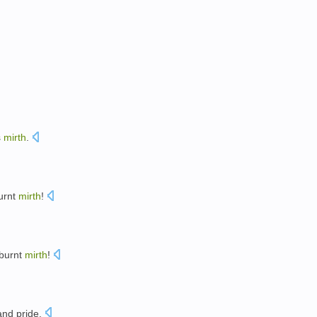
s
mirth
.
urnt
mirth
!
burnt
mirth
!
and
pride
.