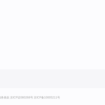
服务条款
京ICP证080268号
京ICP备10005211号