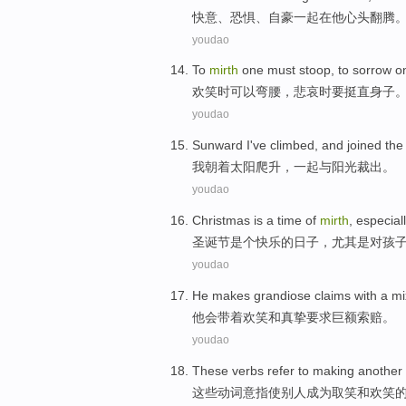
快意
、
恐惧
、
自豪
一起在
他
心头
翻腾
youdao
To
mirth
one
must
stoop
, to
sorrow
on
欢笑
时
可以弯腰
，
悲哀
时
要
挺直身子
youdao
Sunward
I
've climbed,
and joined
the
我
朝着太阳
爬升
，
一起
与阳光裁出。
youdao
Christmas
is a
time
of
mirth
,
especial
圣诞节
是个
快乐
的
日子，
尤其是
对
孩
youdao
He
makes
grandiose
claims
with a
mi
他
会
带
着
欢笑
和
真挚
要求
巨额索赔。
youdao
These
verbs
refer to
making
another
这些
动词意
指使
别人
成为
取笑
和
欢笑