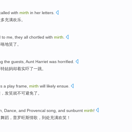
called
with
mirth
in
her
letters
.
大多
充满
欢乐。
d
to
me
,
they
all chortled
with
mirth
.
咯咯地笑了。
ng
the
guests
,
Aunt Harriet
was horrified
.
丽特姑妈却
着实
吓了一跳。
es
a
play
frame
,
mirth
will likely ensue.
架
，发笑就不可避免了。
n
,
Dance
, and
Provencal
song,
and sunburnt
mirth
!
，
舞蹈
，
普罗旺斯情歌
，
到处
充满欢笑
！