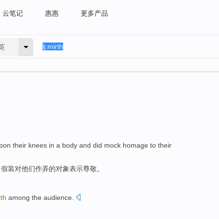
云笔记
惠惠
更多产品
英
pon their knees
in
a body and did mock
homage
to
their
，
假装对
他们
作弄的对象表示
尊敬
。
rth
among
the audience
.