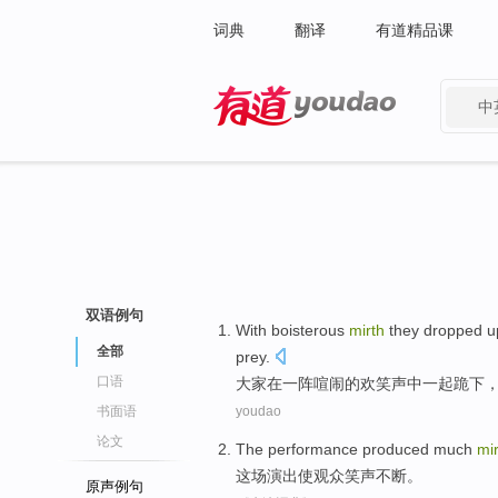
词典
翻译
有道精品课
中
有道 - 网易旗下搜索
双语例句
With
boisterous
mirth
they
dropped u
全部
prey.
口语
大家
在
一阵
喧闹
的
欢笑声
中一起
跪下
书面语
youdao
论文
The
performance
produced much
mi
这场
演出
使
观众
笑声
不断。
原声例句