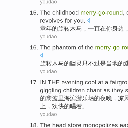
youdao
The
childhood
merry-
go-
round
,
revolves
for
you
.
童年的
旋转木马
，
一直
在
你
身边
youdao
The
phantom
of the
merry-
go-
ro
旋转木马
的
幽灵只不过
是
当地
的
youdao
IN THE
evening
cool
at a fairgr
giggling
children
chant
as they
s
的黎波里海滨游乐场的
夜晚
，
凉
上，欢快的
唱
着。
youdao
The head
store monopolizes
eac