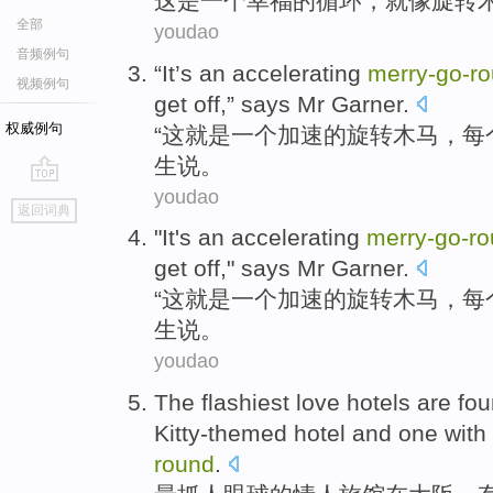
这
是
一个
幸福
的
循环，就像旋转
全部
youdao
音频例句
“
It
’s
an
accelerating
merry-
go-
r
视频例句
get
off
,”
says
Mr
Garner
.
权威例句
“
这
就是
一个
加速
的旋转
木马
，
每
生
说
。
youdao
go
返回词典
top
"
It
's
an
accelerating
merry-
go-
ro
get
off
,"
says
Mr
Garner
.
“
这
就是
一个
加速
的旋转
木马
，
每
生
说
。
youdao
The flashiest
love
hotels
are fo
Kitty-themed
hotel
and one
with
round
.