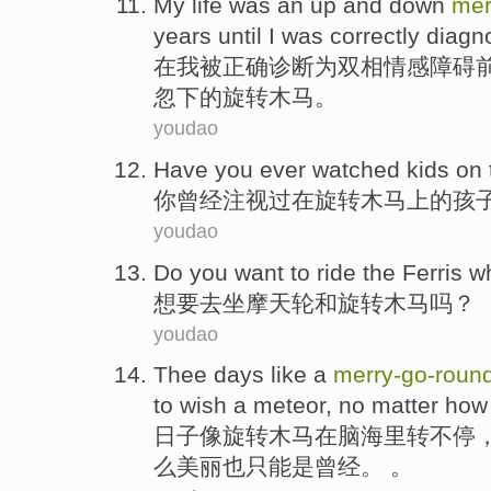
My
life
was
an
up and
down
mer
years
until
I
was
correctly
diagn
在
我
被
正确
诊断
为
双相情感
障碍
忽
下
的旋转
木马
。
youdao
Have
you
ever
watched
kids
on
你
曾经
注视过
在
旋转
木马上的
孩
youdao
Do you
want
to
ride
the Ferris
w
想
要去
坐
摩天
轮
和
旋转木马吗？
youdao
Thee days
like
a
merry-
go-
roun
to
wish a
meteor
,
no matter
ho
日子
像
旋转
木马
在
脑海
里转
不停
么
美丽
也
只能
是
曾经。 。