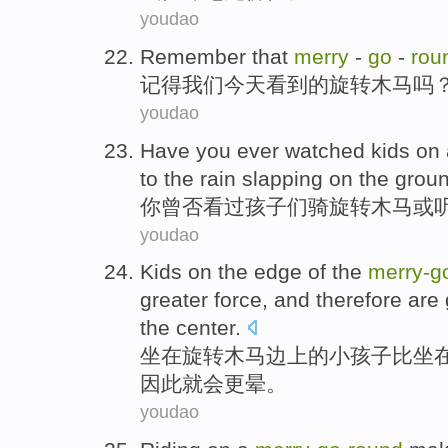
youdao
Remember that
merry
-
go
-
rou
记得
我们
今天
看到
的
旋转
木马
吗
youdao
Have
you ever
watched
kids
on
to
the rain
slapping on
the grou
你
曾否看过
孩子们
骑
旋转木马
或
youdao
Kids
on
the
edge
of
the
merry-
g
greater
force
, and
therefore
are 
the center
.
坐在
旋转
木马
边上
的
小孩子
比
坐
因此
就会更晕。
youdao