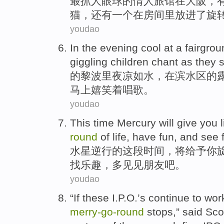
最
抓人眼球的
情人
旅馆
在
大阪
，
猫，
还有
一个在
房间
里放进了旋
youdao
In
the evening
cool
at
a fairgro
giggling
children
chant
as they
s
的黎波里
夜
凉
如水，
在
滨水区
的
马
上
嬉笑着
唱歌
。
youdao
This
time
Mercury
will
give
you
l
round
of
life
,
have fun
,
and see
水星逆行
的
这
段时间
，
将
给予
你
找乐趣，多见见朋友吧。
youdao
“
If
these I.P.O
.’s continue to wor
merry-
go-
round
stops
,”
said
Sco