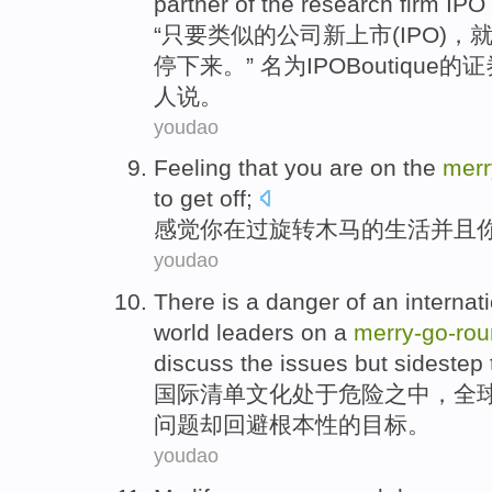
partner
of
the
research
firm
IPO
“
只要
类似
的
公司
新
上市
(IPO)，
停下来
。” 名为IPO
Boutique
的证
人
说
。
youdao
Feeling that
you
are on
the
merr
to get off;
感觉
你
在
过
旋转
木马
的
生活
并且
youdao
There
is a danger
of
an internat
world
leaders
on a
merry-
go-
rou
discuss
the
issues
but
sidestep 
国际
清单
文化
处于
危险之中，
全
问题
却
回避
根本性的目标。
youdao