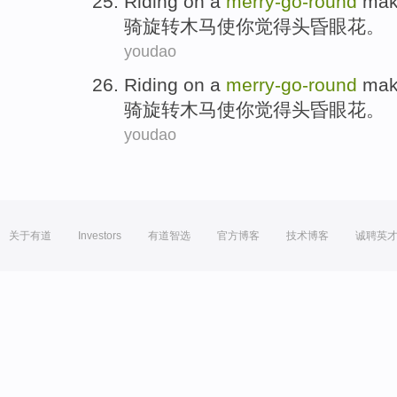
Riding on
a
merry-
go-
round
mak
骑
旋转
木马
使
你
觉得
头昏眼花。
youdao
Riding on
a
merry-
go-
round
mak
骑
旋转
木马
使
你
觉得
头昏眼花。
youdao
关于有道
Investors
有道智选
官方博客
技术博客
诚聘英