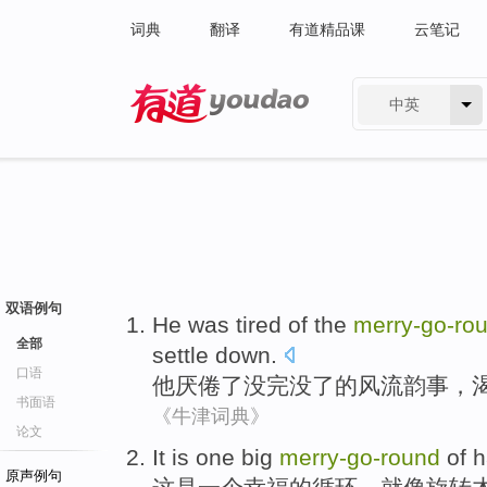
词典
翻译
有道精品课
云笔记
中英
有道 - 网易旗下搜索
双语例句
He
was tired of
the
merry-
go-
ro
全部
settle
down
.
口语
他
厌倦
了没完没了
的
风流韵事
，
书面语
《牛津词典》
论文
It
is
one
big
merry-
go-
round
of
h
原声例句