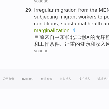
youdao
Irregular migration
from
the ME
subjecting
migrant
workers
to
p
conditions
,
substantial
health
a
marginalization
.
目前
来自
中东和
北非
地区的无序
和
工作
条件
、
严重
的
健康
和
收入
youdao
关于有道
Investors
有道智选
官方博客
技术博客
诚聘英