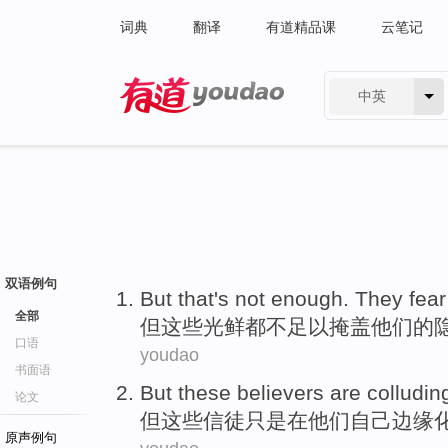
词典
翻译
有道精品课
云笔记
中英
有道 - 网易旗下搜索
双语例句
But
that
's
not enough
.
They
fear
全部
但
这些
光鲜都
不足以
掩盖
他们
的
口语
youdao
书面语
But
these
believers
are colludin
论文
但
这些
信徒
只是
在
他们
自己
边缘
原声例句