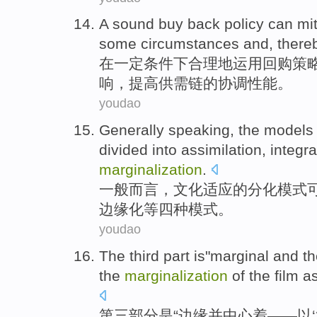
A
sound
buy back
policy
can
mi
some
circumstances
and, there
在
一定
条件下
合理
地运用回购
策
响，
提高
供需
链
的协调性能。
youdao
Generally
speaking
, the
models
divided into
assimilation
,
integra
marginalization
.
一般
而言
，文化
适应
的
分化
模式
边缘化等四种模式
。
youdao
The third
part
is
"
marginal
and
th
the
marginalization
of the
film
a
第三
部分
是
“
边缘
并
中心
着——以‘