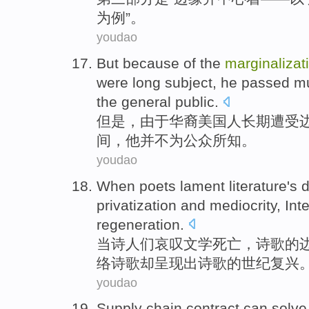
为
例
”。
youdao
But
because
of the
marginalizat
were
long
subject,
he
passed
m
the general public
.
但是
，
由于
华裔美国人长期遭受
间
，
他
并不
为
公众
所
知
。
youdao
When
poets
lament
literature's
d
privatization
and
mediocrity
,
Int
regeneration
.
当
诗人们
哀叹
文学
死亡
，
诗歌
的
络
诗歌却
呈现
出
诗歌的世纪复兴
youdao
Supply
chain
contract
can
solve