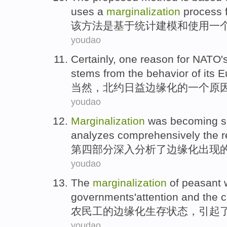
uses
a
marginalization
process
该
方法
是
基于
统计
建模
和
使用
一
youdao
Certainly
,
one
reason for
NATO'
stems from
the
behavior
of
its
E
当然
，
北约
日益
边缘化
的
一个
原
youdao
Marginalization
was becoming s
analyzes
comprehensively
the
r
第四
部分
深入分析了
边缘化出现
youdao
The
marginalization
of
peasant 
governments
'attention and the
c
农民工
的
边缘化
生存
状态
，
引起
youdao