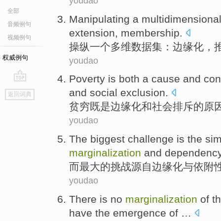
youdao
全部
Manipulating
a
multidimensiona
音频例句
extension
,
membership
.
视频例句
操纵
一个
多维数据
集
：
边缘化
，
权威例句
youdao
Poverty
is both a
cause
and
co
go
and
social
exclusion
.
返回词典
top
贫穷
既是边缘化
和
社会
排斥
的
原
youdao
The
biggest
challenge
is the si
marginalization
and dependency
而
最大
的
挑战
源自
边缘化
与依附
youdao
There is no
marginalization
of
t
have
the
emergence
of …