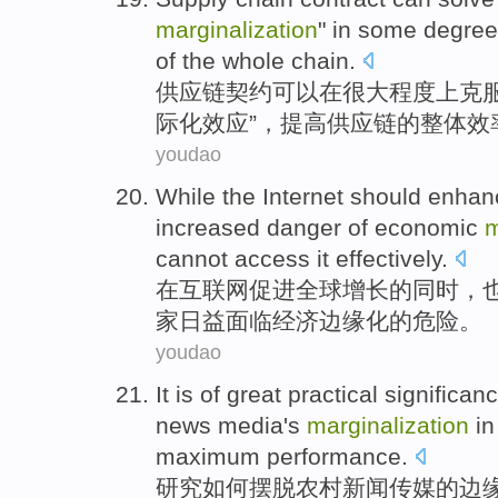
marginalization
"
in
some
degree
of
the
whole
chain.
供应链
契约
可以
在
很大
程度上
克
际化
效应”，
提高
供应链
的
整体
效
youdao
While
the
Internet
should enhan
increased
danger
of
economic
m
cannot
access
it effectively
.
在
互联网
促进
全球
增长
的
同时，
家
日益面临
经济
边缘化
的
危险
。
youdao
It is of
great
practical
significan
news
media
's
marginalization
in
maximum
performance
.
研究
如何
摆脱
农村
新闻
传媒
的
边