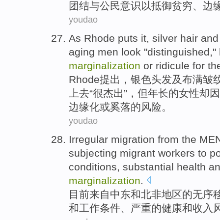
团结
与
公民意识
以
抵御
贫穷
、
边
youdao
As Rhode
puts it
,
silver
hair
and
aging
men
look
"
distinguished
,"
marginalization
or
ridicule
for
th
Rhode
提出
，
银色
头发
及
布满皱
上去
“
很杰出
”，
但
年长的
女性
却
因
边缘化
或
奚落
的风险。
youdao
Irregular migration
from
the ME
subjecting
migrant
workers
to
p
conditions
,
substantial
health
a
marginalization
.
目前
来自
中东和
北非
地区的无序
和
工作
条件
、
严重
的
健康
和
收入