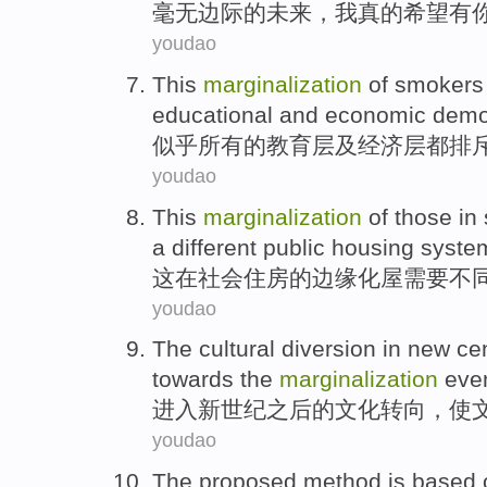
毫无
边际
的
未来
，
我
真的
希望
有
youdao
This
marginalization
of
smokers
educational
and
economic
demo
似乎
所有
的
教育
层及经济层都
排
youdao
This
marginalization
of
those
in
a
different
public
housing
syste
这
在
社会
住房
的
边缘化
屋
需要
不
youdao
The
cultural
diversion
in
new
ce
towards the
marginalization
eve
进入
新世纪
之后的
文化
转向
，
使
youdao
The
proposed method
is
based 