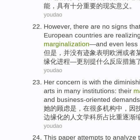
能
，具有十分
重要的
现实
意义
。
youdao
However
,
there are no
signs
tha
European
countries
are
realizin
marginalization
—
and even less
但是
，并
没有
迹象
表明
欧洲
或者
缘化
进程—
更
别提
什么
反应措施
youdao
Her
concern
is
with the
diminish
arts
in
many
institutions
: their
ma
and
business-oriented
demands
她
的
顾虑
是
，
在
很多
机构
中，因
边缘化
的
人文
学科所占比重
逐渐
youdao
This paper
attempts to
analyze