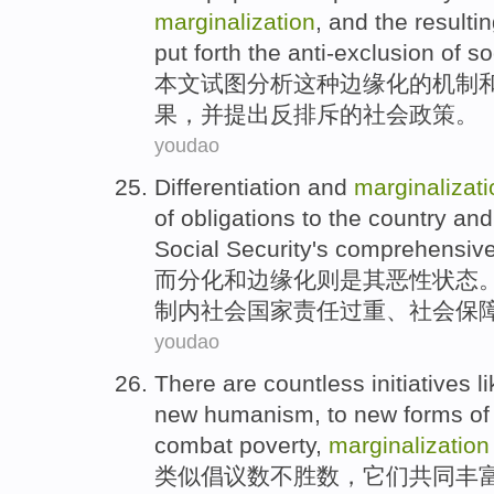
marginalization
,
and
the resulti
put
forth the anti-exclusion
of
soc
本文
试图
分析
这种边缘化
的
机制
果
，并
提出
反排斥的社会政策。
youdao
Differentiation
and
marginalizati
of
obligations
to the
country
an
Social
Security
's
comprehensive
而
分化
和
边缘化
则是其恶性状态
制
内
社会
国家
责任
过重、
社会
保
youdao
There are
countless
initiatives
l
new
humanism
, to new
forms
of
combat
poverty
,
marginalization
类似
倡议
数不胜数
，它们共同丰