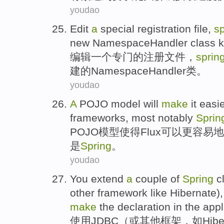
youdao
Edit
a
special
registration
file
,
sp
new NamespaceHandler
class
编辑
一个
专门
的
注册
文件
，
sprin
建
的NamespaceHandler
类
。
youdao
A
POJO
model
will
make
it easi
frameworks
,
most
notably
Sprin
POJO
模型
使得Flux
可以
更
容易地
是
Spring
。
youdao
You extend
a
couple
of
Spring
c
other
framework
like
Hibernate
)
make
the
declaration
in the
appl
使用
JDBC
（
或
其他
框架
，
如
Hibe