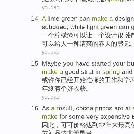
youdao
A
lime
green
can
make
a
design
subdued
,
while
light
green
can
g
一
个
柠檬
绿
可以
让
一个
设计
很
“潮
可以
给
人一种
清爽
的
春天
的
感觉
youdao
Maybe
you
have
started
your b
make
a
good strat
in
spring
an
或许
你
已经
开始
忙碌
的
工作
和
学
年终有
个
好
收获
。
youdao
As
a
result
,
cocoa
prices
are at
make
for
some
very
expensive
因此
，
可可
价格
达到
32
年来最高
节
礼品篮
非常
昂贵
。