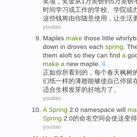
奖项，奖金从1万英镑到5万英镑
时间学习或工作的学校、学院或
这些钱将由你随意使用，让生活
youdao
Maples
make
those
little whirly
down in
droves
each
spring
.
The
them aloft
so
they
can
find
a
go
make
a
new maple.
正如
你
所看到
的，
每个
春天
枫树
们
纸
一样的薄
翅
能够
使
自己
停留
适合生根
发芽的
好
地方
了。
youdao
A
Spring
2.0
namespace
will
ma
Spring
2.0的
命名空间
会
使
这
变得
youdao