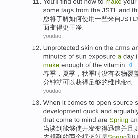
You
'll
find out
how to
make
your
some
tags
from
the
JSTL
and
t
您
将
了解
如何
使用
一些
来自
JSTL
面
变得
更干净。
youdao
Unprotected skin on
the
arms
a
minutes
of
sun exposure
a
day
make
enough
of
the
vitamin
.
春季
，
夏季
，
秋季
时没有衣物覆
分钟就
可以
获得
足够
的
维他命d
。
youdao
When
it comes
to
open source
s
development
quick
and
arguabl
that come to mind
are
Spring
an
当
谈到
能够
使
开发
变得迅速
并且
先
想到
的
两个
框架
就是
Spring
和
H