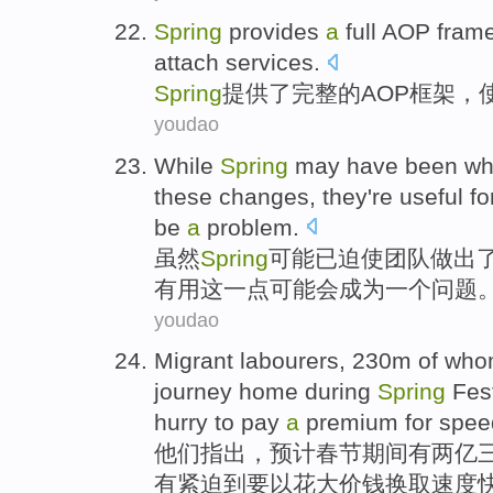
Spring
provides
a
full
AOP
fram
attach
services
.
Spring
提供
了
完整
的
AOP
框架
，
youdao
While
Spring
may
have been
wh
these
changes
,
they
're
useful
fo
be
a
problem
.
虽然
Spring
可能
已
迫使
团队
做出
有用
这
一点
可能
会
成为
一个
问题
youdao
Migrant
labourers, 230m of wh
journey home
during
Spring
Fest
hurry
to
pay
a
premium
for
spee
他们
指出，
预计
春节
期间
有两亿
有
紧迫到要
以
花
大
价钱
换取
速度