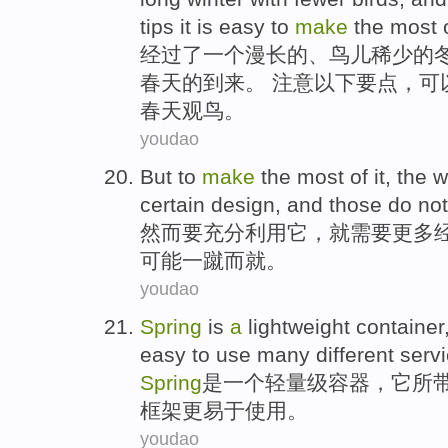
tips
it
is
easy
to
make
the most 
经过了
一个
漫长
的
、
鸟儿
稀少的
春天的
到来
。 注意
以下要点
，
可
春天
观
鸟。
youdao
But
to
make
the most of
it
, the 
certain
design
, and
those
do not
然而
要
充分利用
它
，就
需要
更多
可能
一蹴而就
。
youdao
Spring
is
a
lightweight
container
easy
to
use
many
different
serv
Spring
是
一个
轻量级
容器
，它所
框架
更
易于
使用
。
youdao