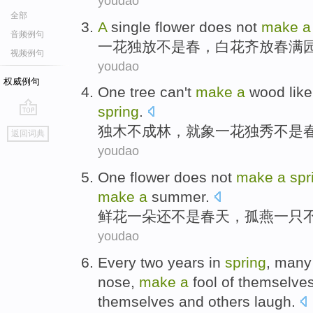
youdao
全部
A
single
flower
does
not
make
音频例句
一花独放
不是
春
，白花齐放春满
视频例句
youdao
权威例句
One tree
can
't
make
a
wood
like
spring
.
go
独木
不
成林
，就
象
一
花独秀
不是
返回词典
top
youdao
One flower
does
not
make
a
spr
make
a
summer
.
鲜花
一朵
还不是
春天
，
孤
燕一只
youdao
Every
two
years in
spring
,
many
nose
,
make
a
fool
of
themselves
themselves
and
others
laugh
.