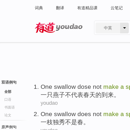
词典
翻译
有道精品课
云笔记
中英
有道 - 网易旗下搜索
双语例句
One
swallow dose
not
make
a
s
全部
一
只
燕子
不
代表
春天
的到来。
口语
youdao
书面语
One swallow
does
not
make
a
s
论文
一枝
独秀
不是
春。
原声例句