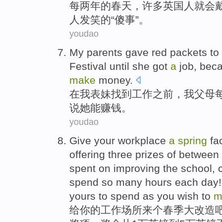
每
两
年
的
春天
，
许多
英国
人
就会
人
发笑
的“
傻事
”。
youdao
M
y parents gave red packets t
Festival until she got
a
job, beca
make
money.
在
我表妹找到工作之前，我父母
说她能赚钱。
youdao
G
ive your workplace
a
spring
fac
offering three prizes of betwee
spent on improving the school, c
spend so many hours each day! I
yours to spend as you wish to
m
给
你的工作场所来个春季大改造