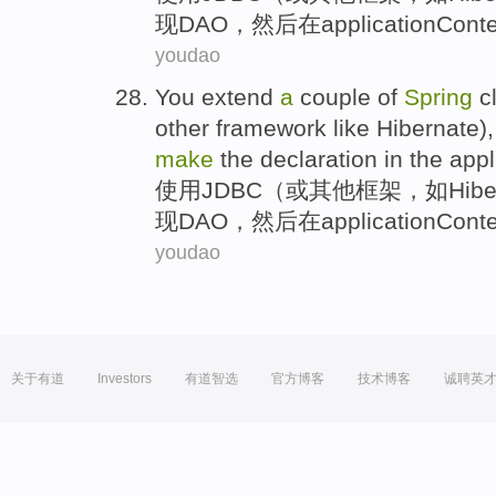
现
DAO
，
然后
在
applicationCont
youdao
You extend
a
couple
of
Spring
c
other
framework
like
Hibernate
)
make
the
declaration
in the
appl
使用
JDBC
（
或
其他
框架
，
如
Hibe
现
DAO
，
然后
在
applicationCont
youdao
关于有道
Investors
有道智选
官方博客
技术博客
诚聘英