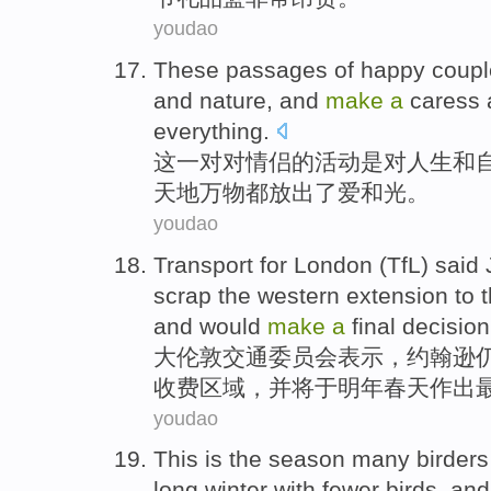
youdao
These
passages
of
happy
coupl
and
nature
, and
make
a
caress
everything
.
这
一对对
情侣
的
活动
是
对
人生
和
天地
万物都
放出了
爱
和光
。
youdao
Transport
for
London
(
TfL
)
said
scrap the
western
extension
to
and
would
make
a
final
decision
大
伦敦
交通
委员会
表示
，
约翰逊
收费
区域
，
并
将
于明年
春天
作出
youdao
This is
the
season
many
birders
long
winter
with fewer
birds
, and