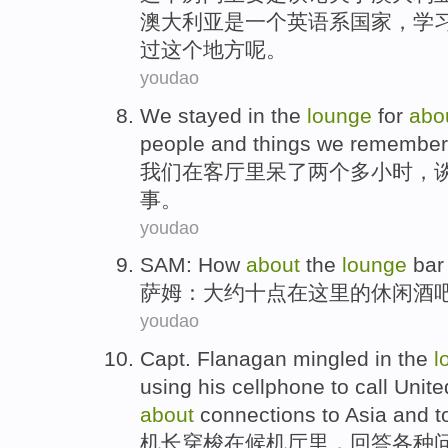
澳大利亚是
一个
英语系
国家
，学
过这个
地方
呢。
youdao
We
stayed
in
the
lounge
for
abo
people and
things
we
remember
我们
在
客厅
里
呆
了
两个
多小时
，
事
。
youdao
SAM
: How
about
the
lounge
bar
萨姆
：
大约
十点
在这里
的
休闲
酒
youdao
Capt.
Flanagan mingled
in the
l
using
his
cellphone
to
call
United
about
connections to
Asia
and
t
机长穿梭
在
候机厅里，
回答各种