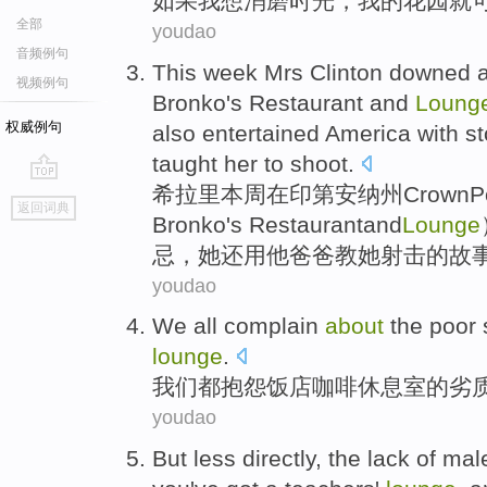
如果
我
想
消磨
时光，我的花园
就
全部
youdao
音频例句
This week
Mrs
Clinton
downed a
视频例句
Bronko
's
Restaurant
and
Loung
权威例句
also
entertained
America
with
st
taught
her
to
shoot
.
希拉里
本周
在
印第安纳州
CrownPo
go
返回词典
top
Bronko'
s Restaurant
and
Lounge
忌
，
她
还
用
他
爸爸
教
她
射击的
故
youdao
We
all
complain
about
the
poor
lounge
.
我们
都
抱怨
饭店
咖啡
休息室
的
劣
youdao
But
less
directly
, the
lack of
mal