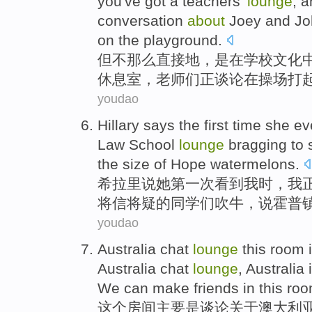
you
've got a
teachers'
lounge
, 
conversation
about
Joey
and
Jo
on
the
playground
.
但
不那么
直接地
，是
在
学校
文化
休息室
，老师们
正
谈论
在
操场
打
youdao
Hillary
says
the first
time
she
ev
Law School
lounge
bragging
to 
the
size
of
Hope
watermelons
.
希拉里
说
她
第一
次
看到
我
时，
我
将信将疑的
同学们
吹牛，说
霍普
youdao
Australia
chat
lounge
this
room
Australia chat
lounge
, Australia 
We
can
make
friends
in this
ro
这个
房间
主要
是
谈论关于
澳大利