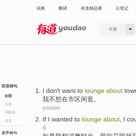
词典
翻译
有道精品课
云笔记
中英
有道 - 网易旗下搜索
双语例句
I
don't want to
lounge
about
tow
全部
我
不想
在
市区
闲逛
。
口语
youdao
书面语
If
I
wanted to
lounge
about
,
I
cou
论文
原声例句