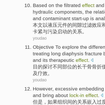
Based
on the
filtrated
effect
and
hydraulic
components
,
the
relat
and
contaminant
start-up
is
ana
本文
以
液压
元件
的
间隙
过滤
效应
卡紧
与
污染
启动
的
关系
。
youdao
Objective
To explore
the
differe
treating
long
diaphysis
fracture
and
its
therapeutic
effect
.
目的
探讨
不同
部位
的
长
干
骨
骨折
及
疗效。
youdao
However
,
excessive
embedding
and
bring
about
lock-
in
effect
.
但是
，如果组织间的关系
嵌入
过