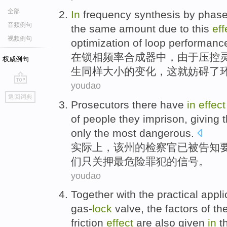
全部
In
frequency
synthesis
by phas
音频例句
the
same
amount
due to
this
eff
视频例句
optimization
of
loop
performanc
在
锁
相
频率
合成器
中，
由于
压控
权威例句
生
同样
大小
的
变化，
这
就妨碍了
youdao
go
返回词典
top
Prosecutors there
have
in
effect
of
people they
imprison
, giving
only
the most
dangerous
.
实际上
，该州
的
检察官
已
被
告知
们
只
关押
最
危险罪犯的信号
。
youdao
Together with
the practical
appli
gas-
lock
valve
,
the
factors
of
th
friction
effect
are also given
in
t