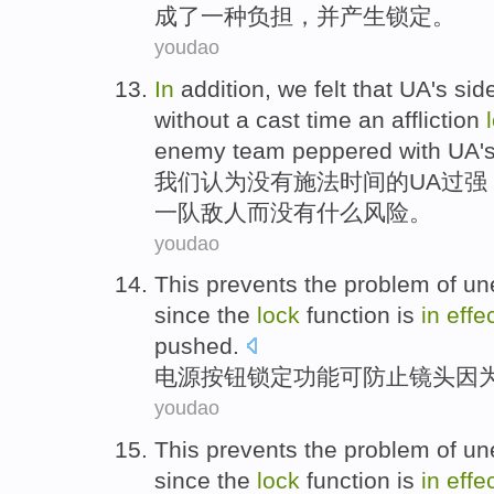
成了一种
负担
，
并
产生
锁定
。
youdao
In
addition,
we
felt that
UA
's
sid
without
a
cast
time
an
affliction
enemy
team
peppered with UA'
我们
认为
没有
施法
时间
的
UA
过
强
一队
敌人
而
没有什么
风险
。
youdao
This
prevents
the problem of
un
since
the
lock
function
is
in
effe
pushed
.
电源
按钮
锁定
功能
可
防止
镜头
因
youdao
This
prevents
the problem of
un
since
the
lock
function
is
in
effe