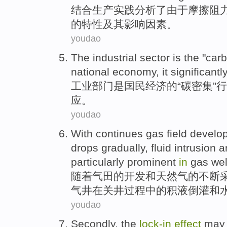
结合
生产
实践分析
了
由于
摩擦阻
的
特性
及其影响
因素
。
youdao
The
industrial
sector
is
the
"
carb
national
economy
, it significantl
工业
部门
是
国民
经济
的
“
碳
密集”
行
应
。
youdao
With
continues
gas field
develo
drops
gradually
,
fluid
intrusion
a
particularly
prominent
in
gas
we
随着
气田
的
开发
和天然气的
不断
气井
在
关
井过程中的
积液
倒灌
和
youdao
Secondly,
the
lock-
in
effect
ma