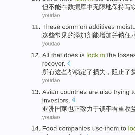
但
不能
在
数据库
中
无限地
保持
写
youdao
These
common
additives moistu
这些
常见
的
添加剂
能增加
并
锁
住
youdao
All
that
does is
lock
in
the
losse
recover
.
所有
这些
都
锁定
了
损失
，
阻止
了
youdao
Asian
countries
are also
trying
t
investors.
亚洲
国家
也
正致力于
锁
牢
看重收
youdao
Food
companies
use
them
to
lo