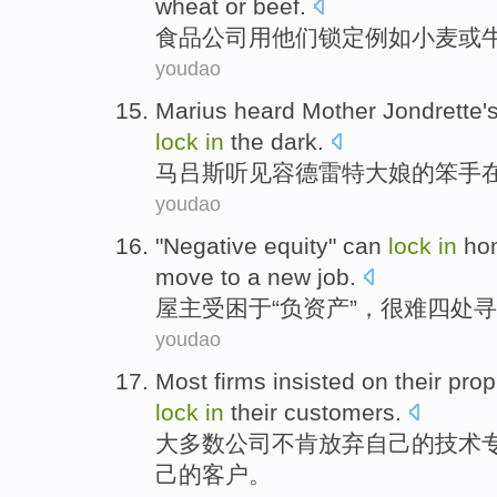
wheat
or
beef
.
食品
公司
用
他们
锁定
例如
小麦
或
youdao
Marius
heard
Mother Jondrette'
lock
in
the dark
.
马吕斯
听见
容德雷
特大娘的笨
手
youdao
"
Negative
equity
" can
lock
in
ho
move
to a
new
job
.
屋主受困
于
“
负
资产
”，
很难
四处
寻
youdao
Most
firms
insisted on
their
prop
lock
in
their
customers
.
大多数
公司
不肯
放弃
自己
的
技术
己的
客户
。