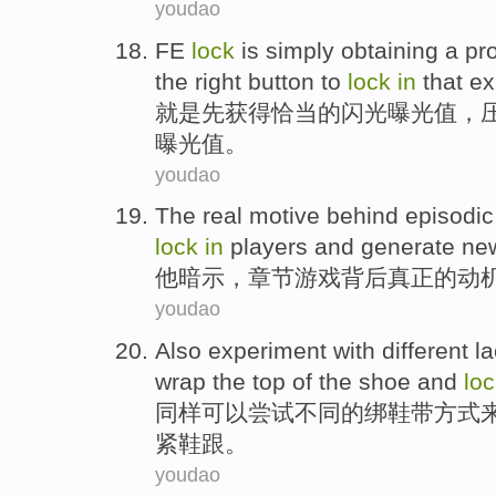
youdao
FE
lock
is simply
obtaining a
pr
the right
button
to
lock
in
that
ex
就是
先
获得
恰当的
闪光
曝光
值，
曝光值。
youdao
The
real
motive
behind
episodic
lock
in
players
and
generate
ne
他
暗示
，
章节
游戏
背后
真正
的
动
youdao
Also
experiment with
different
la
wrap
the
top
of
the
shoe
and
lo
同样
可以
尝试
不同
的
绑
鞋带
方式
紧
鞋跟
。
youdao