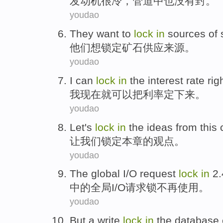
发动机
很
冷
，
管道
中
也
没有
封
。
youdao
They
want to
lock
in
sources
of
他们
想
锁定矿石
供应
来源
。
youdao
I
can
lock
in
the
interest rate
rig
我
现在就
可以
把
利率
定
下来。
youdao
Let
's
lock
in
the
ideas from
this
让
我们
锁定
本
章
的
观点
。
youdao
The
global
I
/
O
request
lock
in
2
中的
全局
I
/
O
请求
锁
不再
使用。
youdao
But
a
write
lock
in
the
database