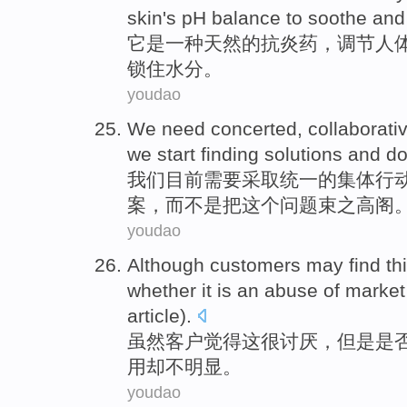
skin
's
pH
balance
to
soothe
an
它
是
一
种
天然
的
抗炎
药，
调节
人
锁住水分。
youdao
We
need
concerted,
collaborati
we
start
finding
solutions
and
do
我们
目前
需要
采取统一的
集体
行
案
，而
不是
把
这个
问题
束之高阁
youdao
Although
customers
may find
th
whether
it is an
abuse
of
market
article).
虽然
客户
觉得
这
很讨厌
，但是
是
用
却不明显。
youdao