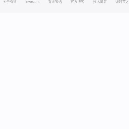
关于有道
Investors
有道智选
官方博客
技术博客
诚聘英