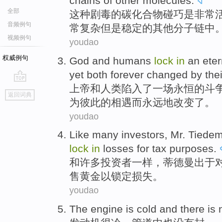
chains
of
other
molecules
.
全部
这种
剧毒
的
碳
化合物
碰巧
是
非常
音频例句
常
复杂
但是
稳定
的
其他
分子
链
中
视频例句
youdao
权威例句
God
and
humans
lock
in
an
eter
yet
both
forever
changed
by
thei
上帝
和
人类
陷入
了一
场永恒
的
斗
go
返回词典
top
为
彼此的
相遇
而
永远地
改变了
。
youdao
Like
many
investors
,
Mr. Tiede
lock
in
losses
for
tax
purposes
.
和
许多
投资者
一样，蒂德
曼
出于
售
黄金
以
锁定
损失
。
youdao
The engine
is
cold
and
there is 