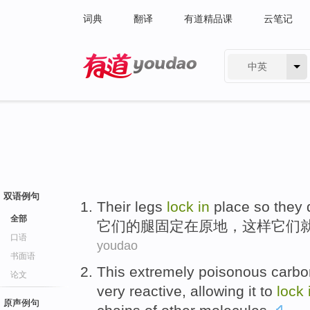
词典
翻译
有道精品课
云笔记
中英
有道 - 网易旗下搜索
双语例句
Their
legs
lock
in
place
so
they
全部
它们
的
腿
固定
在
原地
，
这样
它们
口语
youdao
书面语
This
extremely poisonous
carbo
论文
very
reactive
,
allowing
it
to
lock
原声例句