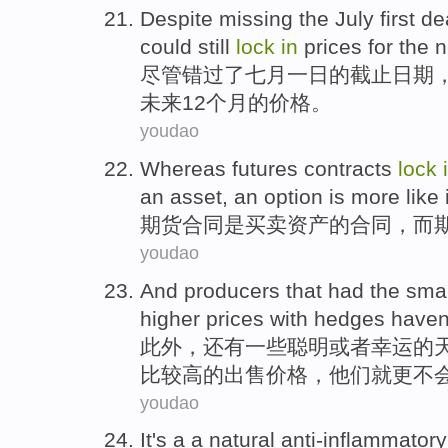
Despite
missing
the
July first
de
could
still
lock
in
prices
for
the
n
尽管
错过
了
七月
一日的
截止日期
未来
12
个月
的
价格
。
youdao
Whereas futures
contracts
lock
an asset
,
an option
is
more like
期货
合同
是买卖
资产
的
合同，而
youdao
And producers
that had the
sma
higher
prices
with
hedges
haven
此外
，还有一些
聪明
或者
幸运
的
比较
高
的出售
价格
，他们就更
不
youdao
It
's
a a
natural
anti-inflammatory