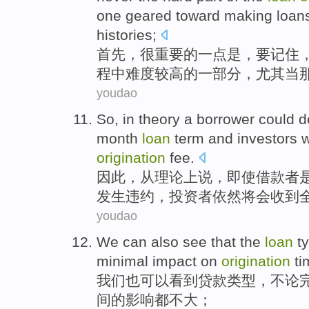
one geared
toward making
loan
histories
;
首先
，
很
重要
的
一点
是
，
要
记住
程中难度较高
的
一部分
，
尤其
当
youdao
So
, in
theory a
borrower
could
d
month
loan
term
and
investors
w
origination
fee
.
因此
，从
理论上
说，即使
借款者
发生
违约
，
投资者依然
将会
收到
youdao
We
can
also
see that
the
loan
t
minimal
impact
on
origination
ti
我们
也
可以
看到
贷款
类型
，不论
间
的
影响
都
不大
；