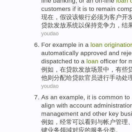
line
banking
,
or
an on-line
loan
customers
if it is
to
remain
compe
现在
，
假设
该
银行
必须
为
客户
开
贷款
发放
系统
以
保持
竞争力
，结
youdao
For example
in
a
loan
originatio
automatically
approved
and
rej
dispatched
to a
loan
officer
for
m
例如
，
在
贷款
发放
场景中
，
有些
他
则
分配
给
贷款
官员
进行
手动处
youdao
As an example
, it is
common
to
align
with
account
administratio
management
and
other
key
bus
例如
，
经常
可以
看到
与
帐户
管理
键
业务
领域
对应的
服务
分类
。