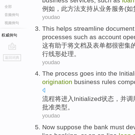
business
services
,
such as
loan
全部
例如
，
此
方法
支持
从
业务
服务
(
如
音频例句
youdao
视频例句
This
helps
streamline
document
权威例句
processes
such as
account
ope
这
有助于
将
文档
及
表单都很
密集
行
线形
处理。
go
返回词典
top
youdao
The
process
goes into
the Initia
origination
business
rules
comp
流程
将
进入
Initialized
状态
，
并
调
批准
类型
。
youdao
Now
suppose
the
bank
must
de