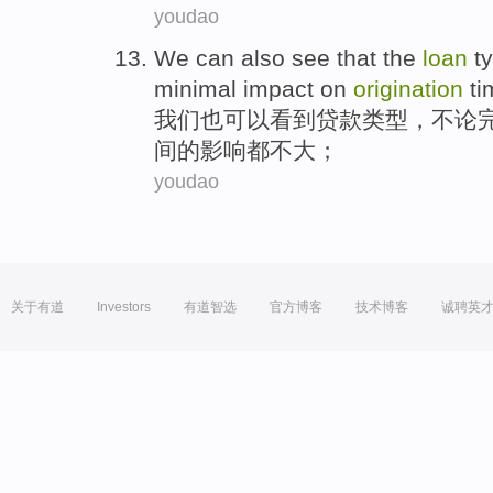
youdao
We
can
also
see that
the
loan
t
minimal
impact
on
origination
ti
我们
也
可以
看到
贷款
类型
，不论
间
的
影响
都
不大
；
youdao
关于有道
Investors
有道智选
官方博客
技术博客
诚聘英