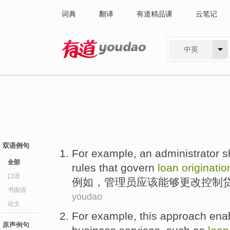
词典
翻译
有道精品课
云笔记
中英
有道 - 网易旗下搜索
双语例句
For example
,
an administrator
s
全部
rules
that
govern
loan
originatio
口语
例如
，
管理员
应该
能够
更改
控制
书面语
youdao
论文
For example
,
this
approach
ena
原声例句