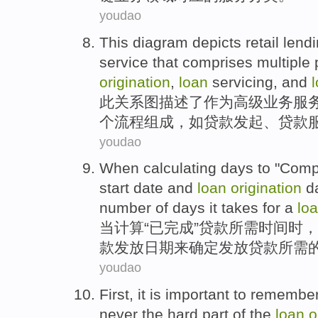
youdao
This
diagram
depicts
retail lend
service
that
comprises
multiple
origination
,
loan
servicing,
and
此
关系图
描述了
作为
高级
业务
服
个
流程
组成，
如
贷款
发起
、贷款
youdao
When
calculating
days
to "
Comp
start
date
and
loan
origination
d
number
of
days
it takes for a
lo
当
计算
“
已完成
”
贷款
所需
时间
时，
款
发放
日期
来
确定
发放贷款所需
youdao
First
, it
is
important
to remembe
never
the
hard
part
of
the
loan
o