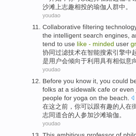
沙滩上
志趣相投
的
瑜伽
人群
中
。
youdao
Collaborative
filtering
technolog
the
intelligent
search
engines
, 
tend
to
use
like
-
minded
user
g
协同
过滤
技术
在
智能
搜索
引擎
中
是
用户
会倾向
于
利用
具有
相似
意
youdao
Before
you know
it
,
you
could
b
folks
at
a sidewalk
cafe or even 
people
for yoga
on the beach
.
在
这
之前，
你
可以
跟
有趣的
人
在
志同道合的
人
参加
沙滩瑜伽。
youdao
This
ambitious
professor
of
phil