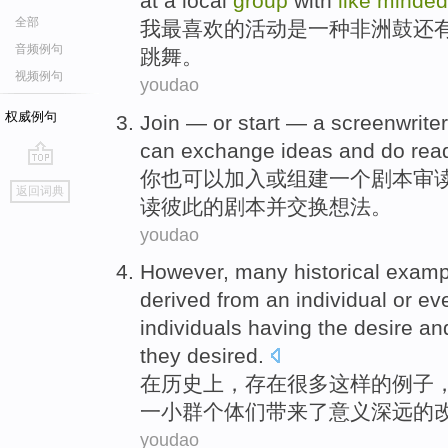
at a
local
group
with
like
minded
全部
我
最喜欢
的
活动
是
一种
非洲
鼓还
音频例句
跳舞
。
视频例句
youdao
权威例句
Join
—
or
start —
a
screenwrite
can
exchange
ideas
and
do
rea
你
也可以
加入
或
组建
一个
剧本
审
go
返回词典
top
读
彼此的剧本
并
交换
想法
。
youdao
However,
many
historical
examp
derived from an
individual
or ev
individuals
having
the
desire and
they desired.
在
历史上
，
存在
很多
这样
的
例子
一小
群
个体们
带来
了
意义
深远
的
youdao