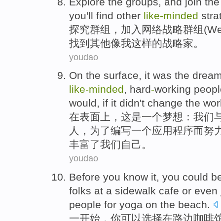
Explore the
groups
, and
join
th
you
'll find
other
like-minded
stra
探究
群组
，
加入
网络
战略
群组(Web
找到
其他
像我这样的
战略家
。
youdao
On
the surface
,
it
was
the
drea
like-minded
,
hard
-
working
peopl
would,
if
it
didn't
change
the wor
在
表面
上，
这
是
一
个
梦想
：
我们
人
，为了编写
一
个
应用程序
而
努
丰富了
我们
自己。
youdao
Before you know it,
you
could b
folks
at
a
sidewalk
cafe
or
even
people
for
yoga
on the
beach
.
一
开始，
你
可以
选择
在
路边
咖啡