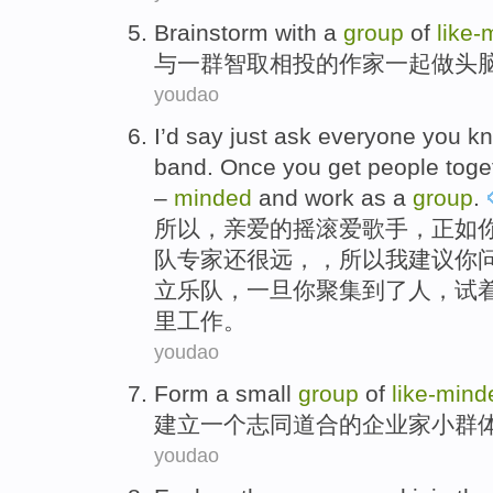
Brainstorm
with
a
group
of
like-
与
一
群
智取相投
的
作家
一起做
头
youdao
I
’d say
just
ask
everyone
you
k
band
.
Once
you
get
people
toge
–
minded
and
work
as a
group
.
所以，亲爱的摇滚爱歌手，
正如
队
专家还很远，，所以我
建议你
立乐队，
一旦
你
聚集到了
人
，试
里
工作
。
youdao
Form
a
small
group
of
like-mind
建立
一个
志同道合
的
企业家
小
群
youdao