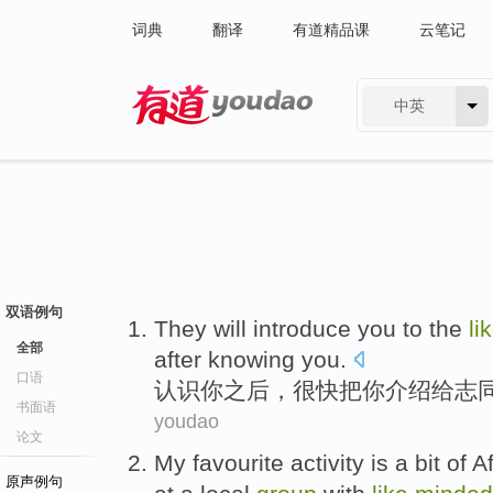
词典
翻译
有道精品课
云笔记
中英
有道 - 网易旗下搜索
双语例句
They will
introduce
you
to the
li
全部
after
knowing
you.
口语
认识
你
之后
，很快把你
介绍
给
志
书面语
youdao
论文
My
favourite
activity
is
a
bit
of
A
原声例句