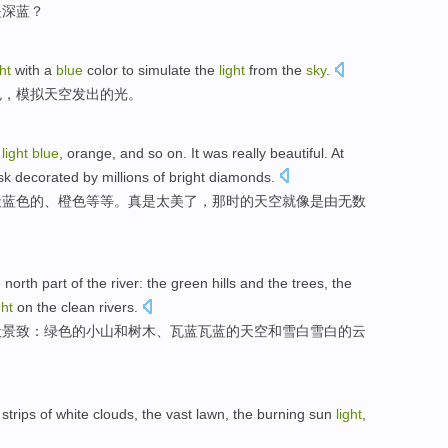
是
深蓝
？
ght
with
a
blue
color
to
simulate
the
light
from the
sky
.
色
，
模拟
天空发出
的
光。
,
light
blue
,
orange
, and
so on
.
It was really
beautiful
.
At
sk
decorated
by millions
of
bright
diamonds
.
天蓝色
的、
橙色
等等
。
真是
太
美
了，
那时
的
天空
就
像是
由无数
e
north part
of
the
river
: the
green
hills
and
the
trees
, the
ght
on
the clean
rivers
.
般景致：
绿色
的
小山
和
树木
、
瓦蓝瓦蓝
的
天空
和
雪白
雪白的
云
e
strips
of
white clouds
, the
vast
lawn
, the
burning
sun
light
,