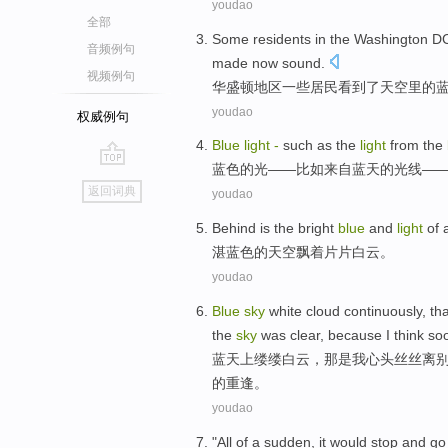
youdao
全部
Some
residents
in
the
Washington D
音频例句
made now sound
.
视频例句
华盛顿
地区
一些
居民
看到
了
天空
里的
youdao
权威例句
Blue
light
-
such as
the
light
from
the
蓝色
的
光
——
比如
来自
蓝天
的
光线
—
go
返回词典
youdao
top
Behind is the bright
blue
and
light
of 
湛蓝
色
的
天空
飘着
片片
白云。
youdao
Blue
sky
white
cloud continuously,
tha
the
sky
was clear
,
because
I
think
so
蓝天
上缕缕
白云
，
那
是
我
心头
丝丝
离
的
重逢
。
youdao
"All of a
sudden
,
it
would
stop
and
go