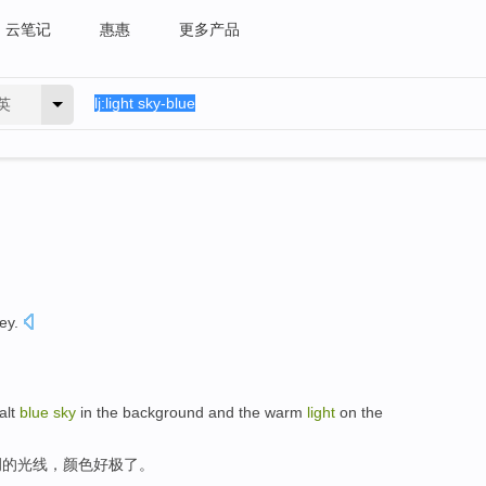
云笔记
惠惠
更多产品
英
ey
.
alt
blue
sky
in
the
background
and
the
warm
light
on the
调
的
光线
，
颜色
好极了
。