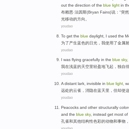
out
the
direction
of
the
blue
light
in
t
布赖恩
·法因斯(Bryan Fains)说：“
突然
光移动
的
方向
。
youdao
To
get
the
blue
daylight
,
I
used
the
M
为了
产生
蓝色
的
日光
，
我
使用
了
金属
youdao
I
was
flying
gracefully
in
the
blue
sky
我
在
浅蓝
的天空
里轻盈地
飞
起，
独自
youdao
A distant
lark
,
invisible
in
blue
light
,
w
远处
的
云雀
，消
隐
在
蓝天
里，但
却
使
youdao
Peacocks
and
other
structurally
colo
and the
blue
sky
, instead
get
most
of
孔雀
和
其他
结构性
色彩
的
动物
和
事物
youdao