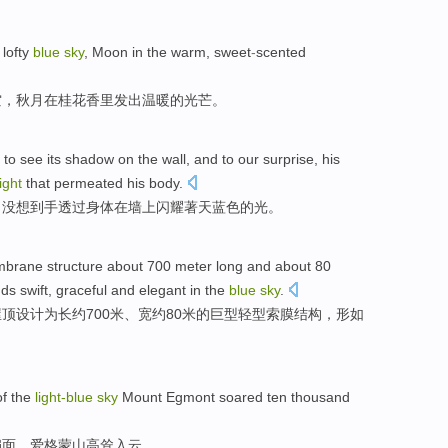
e
lofty
blue
sky
,
Moon
in
the
warm
,
sweet
-
scented
空
，
秋月
在
桂花
香里发出
温暖
的
光芒
。
 to
see
its shadow
on the wall
, and to our
surprise
, his
light
that
permeated
his
body
.
，
没想到
手
透过身体在墙上
闪耀
著
天蓝色的光。
brane
structure
about
700
meter
long
and about 80
ds swift
,
graceful
and elegant
in the
blue
sky
.
屋顶
设计
为
长
约
700
米
、
宽
约80米的巨型
轻型
索膜
结构，形
如
of
the
light
-blue
sky
Mount Egmont soared ten thousand
扇面，爱格蒙山高耸
入
云
。