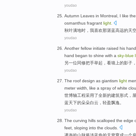
youdao
Autumn Leaves
in Montreal
,
I
like
th
osmanthus
fragrant
light
.
秋叶
满地
时，
我
喜欢
那湛蓝
高远
的
天
youdao
Another
fellow
initiate
raised
his hand
hand
began to
shine
with a
sky-blue
另一
位同
修
把手
举起
，
看
墙上
的
影子
youdao
The
roof
design
as
giantism
light
mem
meter
width
,
like
a spray
of
white clou
世博轴工程采用了全新
的
建筑
形式，
蓝天
下的朵朵
白云
，
轻盈
飘逸
。
youdao
The curving hills
scalloped
the edge
feet, sloping
into the
clouds
.
逶迤的山脉
将淡
蓝色
的
天穹弯成一个