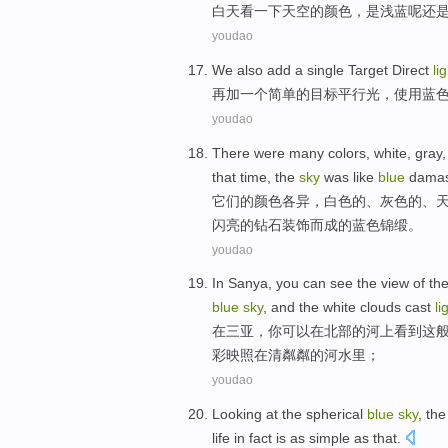
白天
看
一下
天空
的
颜色
，
是
浅蓝
呢
还
youdao
We also add
a
single
Target
Direct
li
再
加
一个
简单
的
目标
平行
光
，
使用
蓝
youdao
There
were many colors
,
white
,
gray
that time
,
the
sky
was like
blue
dama
它们
的
颜色
各异
，
白色
的、
灰色
的、
闪亮
的钻石装饰而成的
蓝色
锦缎。
youdao
In
Sanya
,
you
can
see
the view
of
th
blue
sky
, and
the white
clouds
cast
li
在
三亚
，
你
可以
在
北部
的
河上
看到
这
彩
映照
在清粼粼
的
河水里；
youdao
Looking at
the
spherical
blue
sky
, th
life
in fact
is
as
simple
as that.