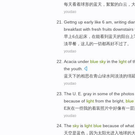
每天
看着
球形
的
蓝天
，
絮絮
的
白云
，
youdao
Gettng
up early like
6
am,
writing
dia
breakfast
with
fresh
fruits
downstairs
早上
6
点起床，
在
能
看到
蓝天
的
阳台
上
淡
早餐
，
这儿
的
一切都
再好
不过
了。
youdao
Acacia
under
blue
sky
in
the
light
of
t
the
youth.
蓝天
下
的
相思
在
青山
绿水间
淡淡的
绵
youdao
The U. E.
gray
in
some
of
the
photos
because of
light
from
the
bright
,
blue
E
灰
在
一些
我
的
着装
照片
中
好像
有
一
层
youdao
The
sky
is
light
blue
because
of
what
天空
是
蓝色
，
因为
太阳光
进入
地球
的