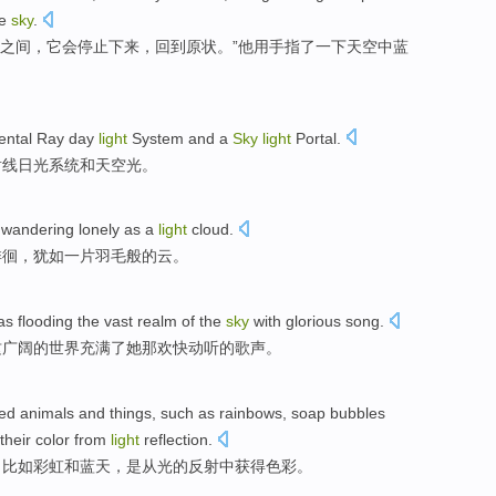
he
sky
.
之间
，
它
会
停止
下来，
回到
原状。”
他用
手指
了一下
天空中蓝
ental
Ray
day
light
System
and
a
Sky
light
Portal.
射线
日光
系统
和
天空
光
。
,
wandering lonely
as
a
light
cloud
.
徘徊，犹如
一
片羽毛般的
云
。
as
flooding
the
vast
realm
of the
sky
with
glorious song
.
这
广阔
的
世界充满
了她那欢快动听的歌声。
red
animals
and
things
,
such as
rainbows
, soap bubbles
their
color
from
light
reflection
.
，
比如
彩虹
和
蓝天
，
是从
光
的
反射
中
获得
色彩
。