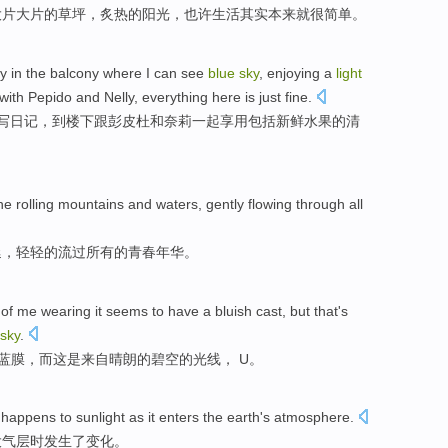
大片大片
的
草坪
，
炙热
的
阳光
，也许
生活
其实
本来
就
很简单
。
ry
in
the
balcony where
I can
see
blue
sky
,
enjoying
a
light
with
Pepido
and
Nelly
,
everything
here
is
just
fine
.
写
日记
，
到楼下
跟
彭
皮杜
和
奈莉
一起享用
包括
新鲜
水果
的清
he
rolling
mountains
and waters,
gently
flowing through
all
延
，
轻轻的
流过
所有
的
青春年华。
of
me
wearing
it seems to
have
a
bluish
cast,
but
that
's
sky
.
蓝
膜，
而
这
是
来自
晴朗
的
碧空的
光线
， U。
 happens
to
sunlight
as it
enters
the earth
's atmosphere
.
大气层
时
发生
了变化。