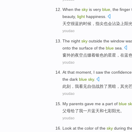
When
the
sky
is
very
blue
,
the
finger 
beauty
,
light
happiness
.
天空
很
蓝
的
时候
，
指尖
也
会
沾染
上
阳
youdao
The
night
sky
outside the window
was
onto the surface
of
the
blue
sea
.
窗外
的
夜空点缀着
银色
的
星星
，
在
蓝
youdao
At that moment
,
I
saw
the
confidence
the dark
blue
sky
.
此刻
，
我
看见
自信
战胜
了
黑暗
，其
光
youdao
My parents
gave
me
a
part of
blue
sk
父母
给了
我
一
片
蓝天
和
七彩
阳光。
youdao
Look at
the
color
of
the
sky
during th