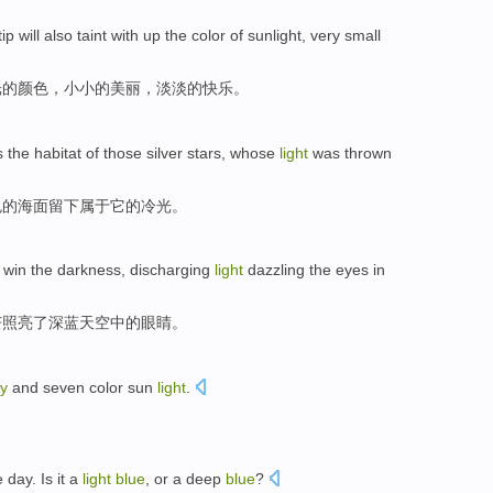
tip
will
also
taint with up
the
color
of
sunlight
,
very small
光
的
颜色
，
小小的
美丽
，
淡淡的
快乐
。
 the habitat of
those silver
stars
, whose
light
was thrown
色
的
海面
留下属于它的冷光。
win
the
darkness
, discharging
light
dazzling the
eyes
in
芒照亮
了
深蓝
天空
中的
眼睛
。
y
and
seven color
sun
light
.
e day
.
Is
it a
light
blue
,
or
a deep
blue
?