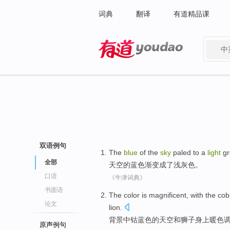
词典
翻译
有道精品课
中
有道 - 网易旗下搜索
双语例句
The
blue
of the
sky
paled
to a
light
gr
全部
天空的
蓝色
渐变
成了
浅
灰色。
口语
《牛津词典》
书面语
The
color
is
magnificent
, with the
cob
论文
lion
.
背景
中
钴
蓝色
的
天空
和
狮子身上
暖色
原声例句