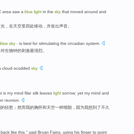
C
area
saw
a
blue
light
in
the
sky
that
moved
around
and
蓝光
，
在
天空
里
四处
移动
，并发出声音。
blue
sky
-
is
best
for
stimulating
the
circadian system
.
—对
生物钟
的
刺激
最
强烈。
a
cloud
-
scudded
sky
.
t
is
my
mind
filar silk
leaves
light
sorrow
;
yet
my
mind
and
on
reunion
.
别的
轻
愁
；
然而
我的
胸怀
和
天空
一样
晴朗
，
因为
我
想到
了不久
back like this," said
Bryan Fains
, using
his finger
to point