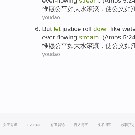
ever
-
flowing
stream
. (Amos 5:24
惟
愿
公平
如
大水
滚滚，使
公
义如江
youdao
But
let
justice
roll
down
like
wate
ever
-
flowing
stream
. (Amos 5:24
惟
愿
公平
如
大水
滚滚，使
公
义如江
youdao
关于有道
Investors
有道智选
官方博客
技术博客
诚聘英