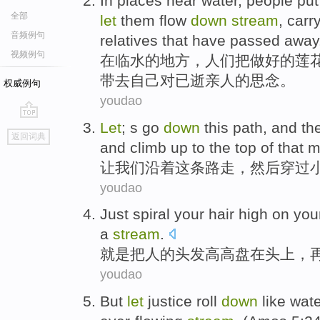
In
places
near
water
,
people
put
全部
let
them flow
down
stream
,
carr
音频例句
relatives
that
have
passed away
视频例句
在
临
水
的
地方
，
人们
把做好
的
莲
带去
自己
对
已
逝
亲人
的
思念。
权威例句
youdao
Let
; s
go
down
this
path
,
and th
go
返回词典
top
and
climb up
to the
top
of
that
m
让我们
沿着
这
条路走
，
然后
穿过
youdao
Just
spiral
your
hair
high
on
you
a
stream
.
就是
把
人的
头发
高高
盘
在
头上
，
youdao
But
let
justice
roll
down
like
wate