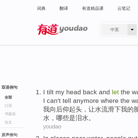
词典
翻译
有道精品课
云笔记
中英
有道 - 网易旗下搜索
双语例句
I
tilt
my head back and
let
the w
全部
I
can't tell anymore
where
the
wa
口语
我
向后仰起头
，
让
水流
滑下
我
的
书面语
水
，哪些是泪水。
论文
youdao
原声例句