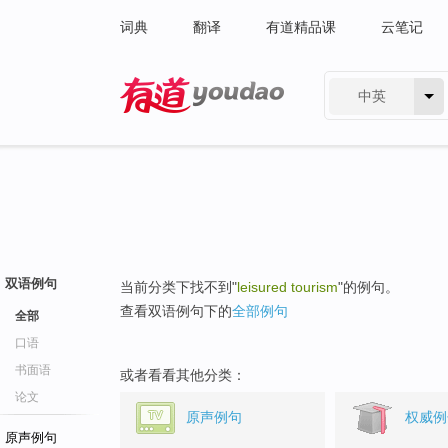
词典
翻译
有道精品课
云笔记
中英
有道 - 网易旗下搜索
双语例句
当前分类下找不到"
leisured tourism
"的例句。
查看双语例句下的
全部例句
全部
口语
书面语
或者看看其他分类：
论文
原声例句
权威例
原声例句