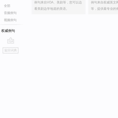
例句来自VOA、美剧等，您可以边
例句来自权威英文
全部
看美剧边学地道的美语。
等，提供最专业的
音频例句
视频例句
权威例句
go
返回词典
top