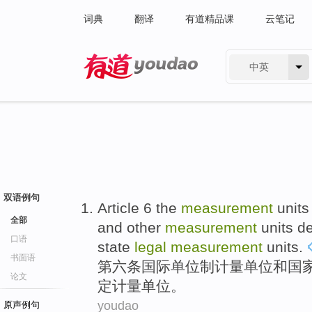
词典
翻译
有道精品课
云笔记
中英
有道 - 网易旗下搜索
双语例句
Article 6 the
measurement
units
全部
and
other
measurement
units
d
口语
state
legal
measurement
units.
书面语
第六
条
国际
单位制
计量
单位
和
国
论文
定
计量单位。
youdao
原声例句