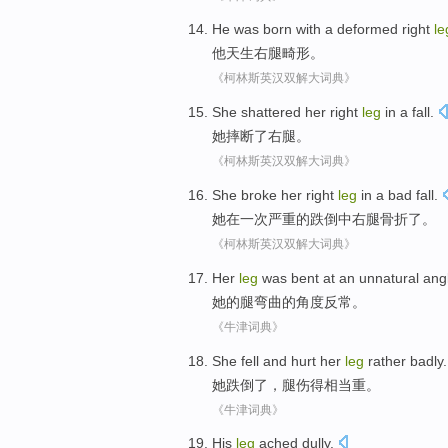
He
was born with a
deformed
right
le
他
天生
右腿
畸形
。
《柯林斯英汉双解大词典》
She
shattered
her right
leg
in a fall.
她
摔断了
右腿。
《柯林斯英汉双解大词典》
She
broke
her
right
leg
in
a
bad
fall
.
她
在
一次
严重
的
跌倒
中
右腿
骨折了
。
《柯林斯英汉双解大词典》
Her
leg
was
bent
at
an unnatural
ang
她
的
腿
弯曲
的
角度
反常
。
《牛津词典》
She
fell
and
hurt her
leg
rather badly
.
她
跌倒了
，
腿伤
得
相当重。
《牛津词典》
His
leg
ached dully
.