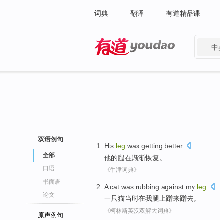
词典
翻译
有道精品课
中
有道 - 网易旗下搜索
双语例句
His
leg
was
getting
better.
全部
他
的
腿
在
渐渐
恢复。
口语
《牛津词典》
书面语
A
cat
was
rubbing against
my
leg
.
论文
一
只猫
当时
在
我
腿上
蹭
来蹭去。
《柯林斯英汉双解大词典》
原声例句