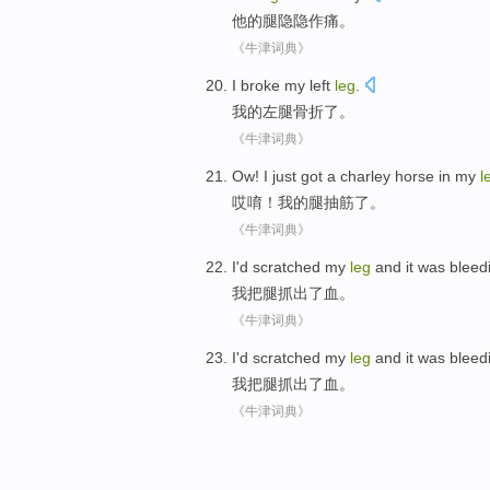
他
的
腿
隐隐
作痛
。
《牛津词典》
I
broke my left
leg
.
我
的
左腿
骨折了。
《牛津词典》
Ow
!
I
just
got a
charley
horse in my
l
哎唷
！
我
的
腿
抽筋
了
。
《牛津词典》
I
'd scratched
my
leg
and
it was
bleed
我
把
腿
抓出
了
血。
《牛津词典》
I
'd scratched
my
leg
and
it was
bleed
我
把
腿
抓出
了
血。
《牛津词典》