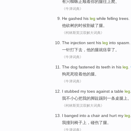
有
只
蜘蛛正
顺着
你
的腿往上爬。
《牛津词典》
He
gashed his
leg
while felling
trees
.
他
砍
树
的时候割
破了
腿
。
《柯林斯英汉双解大词典》
The
injection sent
his
leg
into spasm
.
一针
打下去，
他
的
腿
就
痉挛
了。
《牛津词典》
The dog
fastened
its teeth in
his
leg
.
狗
死死
咬着
他
的腿。
《牛津词典》
I
stubbed
my
toes
against
a
table
leg
我
不小心把
我
的
脚趾
踢到
一
条桌
腿上
《柯林斯英汉双解大词典》
I
banged into
a
chair
and
hurt
my
leg
我
撞
到
椅子上
，碰
伤了
腿。
《牛津词典》