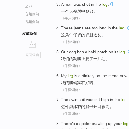
A
man
was
shot in
the
leg
.
全部
一个
人
被
射中
腿部
。
音频例句
《牛津词典》
视频例句
These
jeans
are too
long
in the
leg
.
权威例句
这
条牛仔裤
的
裤腿
太
长
。
《牛津词典》
go
Our
dog
has a
bald patch
on
its
leg
.
返回词典
top
我们
的
狗
腿
上
脱
了
一
片
毛。
《牛津词典》
My
leg
is definitely
on the
mend now
.
我
的
腿
确实
在
好转
。
《牛津词典》
The swimsuit
was cut
high
in
the
leg
.
这件
游泳衣
的
腿部开口
很高
。
《牛津词典》
There's
a spider
crawling up
your
leg