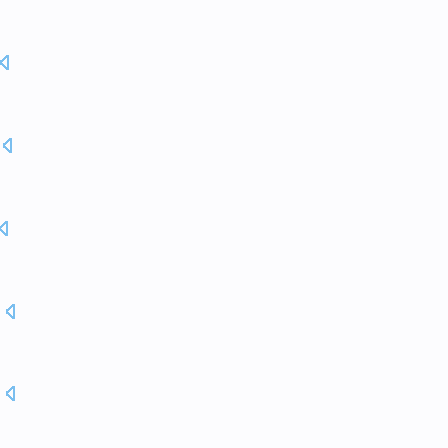
.
。
.