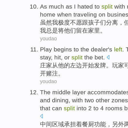
As much
as
I
hated
to
split
with
home
when
traveling on busine
虽然
我
极度不
愿
跟
孩子们
分离
，
我
总是
将
他们
留在
家里
。
youdao
Play
begins
to the
dealer
's
left
.
stay
, hit,
or
split
the bet
.
庄家
从他
的
左边
开始发牌。玩家
开赌注。
youdao
The
middle
layer accommodates
and dining, with
two
other
zones
that can
split
into
2
to
4
rooms
b
中间
区域
承担着餐厨功能，
另外