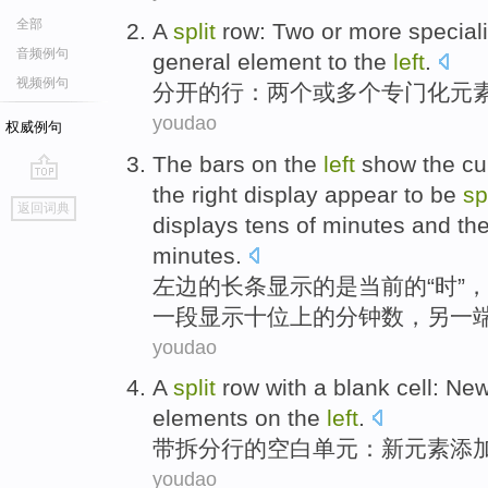
全部
A
split
row
:
Two
or
more
special
音频例句
general
element
to the
left
.
视频例句
分开
的
行
：
两个
或
多个
专门化
元
youdao
权威例句
The
bars
on the
left
show
the cu
the right
display appear to
be
sp
go
返回词典
top
displays
tens
of
minutes
and
th
minutes
.
左边
的
长条
显示
的
是
当前
的“时”，
一段
显示
十
位上的
分钟
数，
另
一
youdao
A
split
row with
a blank
cell
:
Ne
elements
on the
left
.
带
拆分
行的
空白
单元
：
新
元素
添
youdao