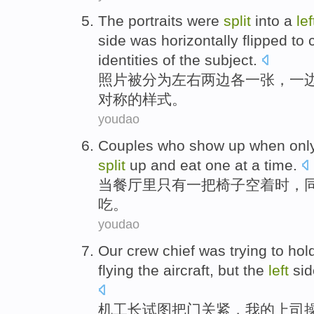
The
portraits
were
split
into
a
lef
side was
horizontally
flipped to 
identities
of the
subject.
照片
被
分为
左右
两边各一张，
一
对称
的样式。
youdao
Couples who show up
when
onl
split
up and
eat
one
at a time.
当
餐厅里
只有
一
把
椅子
空着时，
吃。
youdao
Our crew chief
was
trying to
hol
flying
the aircraft,
but
the
left
sid
机工
长
试图
把门
关紧，
我
的
上司