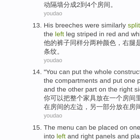
动
隔墙
分成
2
到
4个
房间
。
youdao
His
breeches
were
similarly
split
the
left
leg
striped
in red and whi
他
的裤子
同样
分两
种颜色
，
右腿
条纹。
youdao
"
You
can
put
the whole
construc
the
compartments
and put one
and the
other
part on the
right
si
你
可以
把
整个
家具
放在
一个
房间
在房间
的
左边
，
另
一部分
放在
房
youdao
The menu
can be
placed
on
on
into
left
and
right
panels
and
pl