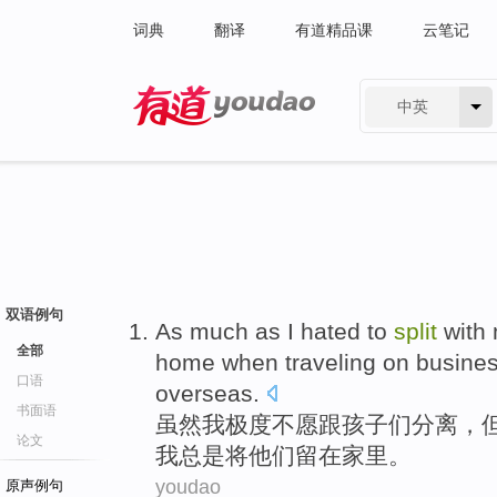
词典
翻译
有道精品课
云笔记
中英
有道 - 网易旗下搜索
双语例句
As much
as
I
hated
to
split
with
全部
home
when
traveling on busines
口语
overseas
.
书面语
虽然
我
极度不
愿
跟
孩子们
分离
，
论文
我
总是
将
他们
留在
家里
。
youdao
原声例句