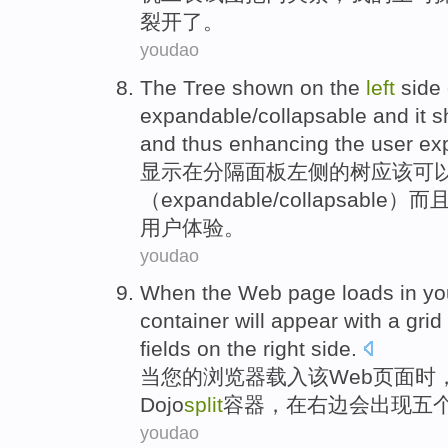
裂开了。
youdao
The
Tree
shown
on
the
left
side
expandable
/
collapsable
and
it s
and
thus
enhancing
the
user
ex
显示
在
分隔
面板
左侧
的
树
应该
可
（expandable/
collapsable
）
而
用户
体验
。
youdao
When
the
Web
page
loads
in
yo
container
will
appear
with
a
grid
fields
on
the right side
.
当
您
的
浏览器
载入
该
Web
页面
时
Dojo
split
容器
，在右边会出现
五
youdao