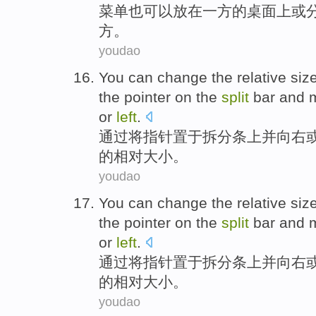
菜单
也
可以
放在
一
方
的
桌面上
或
方
。
youdao
You can
change
the
relative
siz
the
pointer
on the
split
bar
and
or
left
.
通过
将
指针置于
拆分
条
上
并
向
右
的
相对
大小
。
youdao
You can
change
the
relative
siz
the
pointer
on the
split
bar
and
or
left
.
通过
将
指针置于
拆分
条
上
并
向
右
的
相对
大小
。
youdao