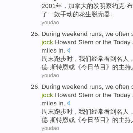
2001年，
加拿大
的
发明家
约克·布
了一款手动的
花生
脱壳器
。
youdao
During weekend
runs
,
we
often
jock
Howard
Stern
or
the
Today
miles in
.
周末
跑步时
，
我们
经常
看到
名人
德
·
斯特恩
或
《
今日
节目》的主持
youdao
During weekend
runs
,
we
often
jock
Howard
Stern
or
the
Today
miles in
.
周末
跑步时
，
我们
经常
看到
名人
德
·
斯特恩
或
《
今日
节目》的主持
youdao