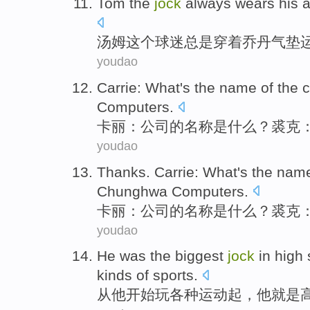
Tom
the
jock
always
wears
his 
汤姆
这个
球迷
总是
穿着
乔丹
气垫
youdao
Carrie
:
What
's the
name
of
the
Computers
.
卡丽
：
公司
的
名称
是
什么
？
裘克
youdao
Thanks.
Carrie
:
What
's the
nam
Chunghwa
Computers
.
卡
丽
：
公司
的
名称
是
什么
？
裘克
youdao
He
was
the biggest
jock
in
high 
kinds of
sports
.
从
他
开始玩
各种
运动
起，他
就是