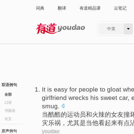
词典
翻译
有道精品课
云笔记
中英
有道 - 网易旗下搜索
双语例句
It is easy
for
people
to
gloat
wh
全部
girlfriend
wrecks
his
sweet car
,
口语
smug
.
书面语
当
酷酷
的运动员
和
火辣
的
女友
撞
论文
灾乐祸
，
尤其是
当
他
看起来
有点
youdao
原声例句