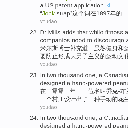
a
US
patent
application
.
“
Jock
strap”这个词
在
1897年的
一
youdao
Dr
Mills
adds
that
while
fitness
companies
need to
discourage
米尔斯
博士
补充道
，
虽然
健身
和
要
防止
形成
大男子主义的运动文
youdao
In
two thous
a
nd one, a
Canadia
designed
a hand-powered
pean
在
二零零一年，
一
位
名叫乔克
-
一个
村庄
设计出了
一种手动的
花
youdao
In two thousand one, a
Canadia
designed
a
hand-powered
pean