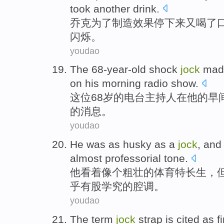
took another
drink
.
乔克
为了
制造
效果
停下来又
喝
了
闪烁。
youdao
The 68
-year-old
shock
jock
ma
on
his
morning
radio
show
.
这位68
岁
的电台主持人
在
他
的
早
的消息。
youdao
He
was as husky
as
a
jock
, an
almost
professorial tone
.
他
看着
像
个
粗壮
的
体育
特长生，
乎有股学究的腔调。
youdao
The
term
jock
strap
is cited
as
fi