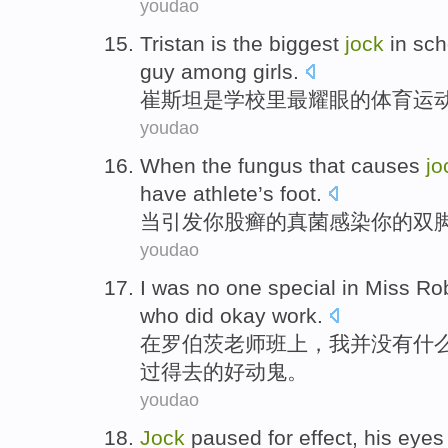
youdao
Tristan
is
the biggest
jock
in sch
guy among girls
.
崔斯坦
是
学校
里
最
耀眼的
体育
运
youdao
When
the
fungus
that causes
jo
have
athlete’s foot.
当
引发
你股
癣
的
真菌感染
你
的
双
youdao
I
was
no one
special
in
Miss Ro
who
did
okay
work
.
在
罗伯茨
老师
班上
，
我
并
没有
什
过得去
的
好动
鬼
。
youdao
Jock
paused
for
effect
,
his
eyes