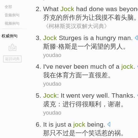
全部
What
Jock
had done was
beyo
音频例句
乔克的
所作所为
让我摸不着头脑
视频例句
《柯林斯英汉双解大词典》
权威例句
Jock
Sturges
is
a
hungry
man
.
斯
滕
·格斯
是
一个
渴望
的
男人
。
youdao
go
返回词典
top
I
've never been much of a
jock
.
我
在
体育方面一直很差
。
youdao
Jock
: It went
very
well
.
Thanks
.
裘克
：进行得
很
顺利
，
谢谢
。
youdao
It
is
just
a
jock
being.
那
只不过
是
一个
笑话惹
的祸。