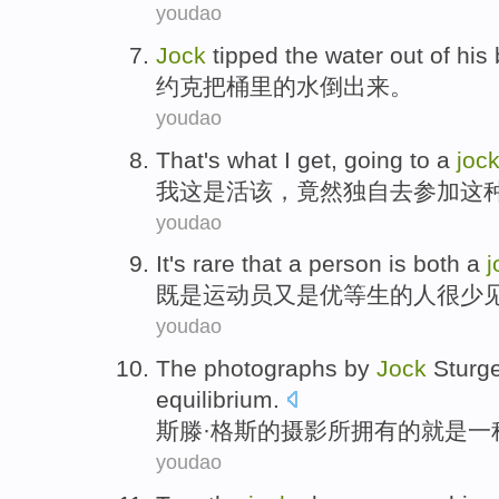
youdao
Jock
tipped
the
water
out
of
his
约克
把
桶里
的
水
倒
出来
。
youdao
That
's
what
I
get,
going
to
a
joc
我
这
是活该
，竟然独自
去
参加
这
youdao
It's rare
that a
person
is both a
j
既是
运动员又是优等生的
人
很
少
youdao
The
photographs by
Jock
Sturg
equilibrium
.
斯
滕
·格斯的摄影所
拥有
的就是
一
youdao