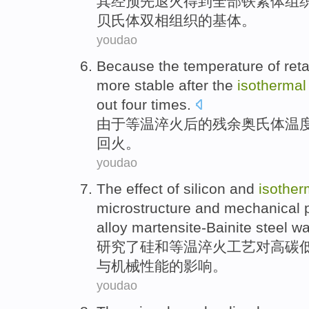
其
经
预先
退火
得到
全部
铁
素体
组
贝
氏
体双相组织的基体。
youdao
Because the
temperature
of
ret
more
stable
after
the
isothermal
out
four
times
.
由于
等温
淬火
后
的
残余
奥氏体
温
回火。
youdao
The
effect
of
silicon
and
isother
microstructure
and
mechanical
alloy
martensite-Bainite
steel
w
研究
了
硅
和
等温
淬火
工艺
对
高碳
与
机械
性能
的
影响
。
youdao