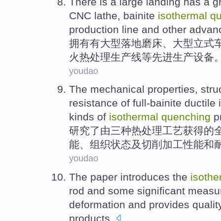
There is a
large
landing
has
a
g
CNC
lathe,
bainite
isothermal
q
production line
and other
advan
拥有有
大型
落地
磨床
、大型
立式
火
热处理
生产线
等
先进
生产
设备
youdao
The
mechanical
properties
,
stru
resistance
of
full-bainite ductile
kinds of
isothermal
quenching
p
研究
了
由
三
种
热处理
工艺
获得
的
能
、
组织
状态及切削加工性能
和
youdao
The paper introduces
the
isothe
rod and some significant
measu
deformation
and
provides
qualit
products
.