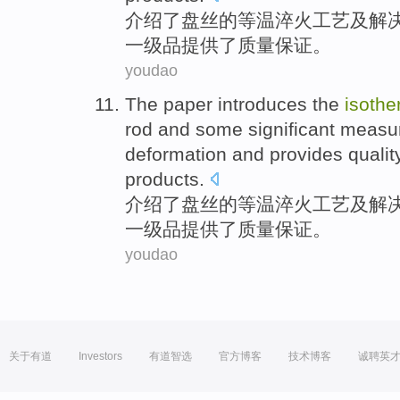
介绍
了盘丝的
等温
淬火
工艺
及解
一级品
提供了
质量
保证
。
youdao
The paper introduces
the
isothe
rod and some significant
measu
deformation
and
provides
qualit
products
.
介绍
了盘丝的
等温
淬火
工艺
及解
一级品
提供了
质量
保证
。
youdao
关于有道
Investors
有道智选
官方博客
技术博客
诚聘英