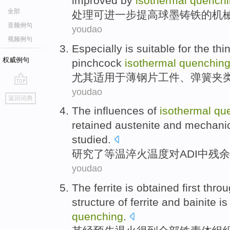
improved
by
isothermal
quenchi
全部
处理
可
进一步
提高
球墨
铸铁
的
机
音频例句
youdao
视频例句
Especially is
suitable for
the
thi
权威例句
pinchcock
isothermal
quenchin
尤其
适用
于
薄钢
片
工件
、
弹簧夹
youdao
go
返回词典
top
The
influences
of
isothermal
qu
retained austenite
and
mechanic
studied
.
研究
了
等温
淬火
温度
对
ADI
中残余
youdao
The
ferrite
is
obtained
first
thro
structure of
ferrite
and
bainite
is
quenching
.