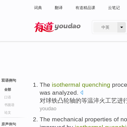
词典
翻译
有道精品课
云笔记
中英
有道 - 网易旗下搜索
双语例句
The
isothermal
quenching
proc
全部
was analyzed
.
口语
对
球
铁
凸轮轴
的
等温
淬火
工艺
进
书面语
youdao
论文
The
mechanical
properties
of
no
原声例句