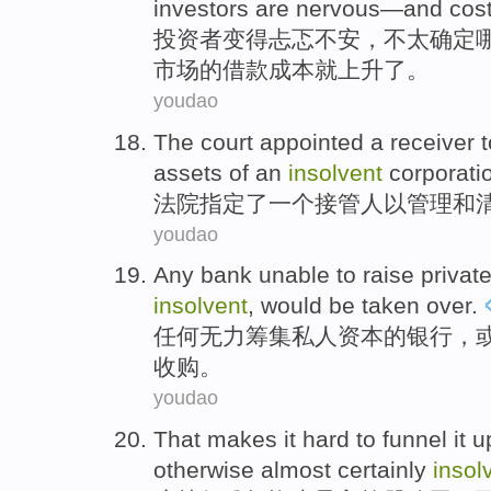
investors
are
nervous
—and
cos
投资者
变得忐忑不安
，不太
确定
市场的借款
成本
就
上升了
。
youdao
The court
appointed
a
receiver
t
assets
of
an
insolvent
corporati
法院
指定了
一个
接管人
以
管理
和
youdao
Any
bank
unable
to
raise
privat
insolvent
, would be taken
over
.
任何
无力
筹集
私人
资本
的
银行
，
收购。
youdao
That
makes
it hard to
funnel
it
u
otherwise
almost
certainly
insol