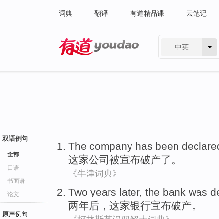
词典
翻译
有道精品课
云笔记
中英
有道 - 网易旗下搜索
双语例句
The company
has been
declare
全部
这家
公司
被
宣布
破产了。
口语
《牛津词典》
书面语
Two
years later
,
the bank
was d
论文
两
年后
，
这家
银行
宣布
破产。
原声例句