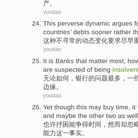
产。
youdao
This
perverse
dynamic
argues f
countries
’
debts
sooner
rather th
这种
不寻常
的
动态变化
要求
尽早
youdao
It is
Banks
that
matter
most
, ho
are
suspected
of being
insolven
无论
如何，
银行
的
问题
最多
，
一
边缘。
youdao
Yet
though
this
may
buy
time
,
it
and
maybe
the other
two
as wel
也许
抒困
能
争得
时间
，然而
却
忽
能力
这
一
事实
。