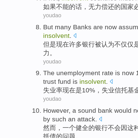
如果
不能
的话，
无力
偿还的
国家
youdao
But
many
Banks
are now
assum
insolvent
.
但是
现在
许多
银行
被
认为
不仅仅
力
。
youdao
The
unemployment
rate
is
now
1
trust
fund
is
insolvent
.
失业率
现在
是
10%，
失业
信托
基
youdao
However
,
a
sound
bank
would n
by
such
an attack
.
然而
，
一个
健全的
银行
不会
因
这
抵债
的问题。