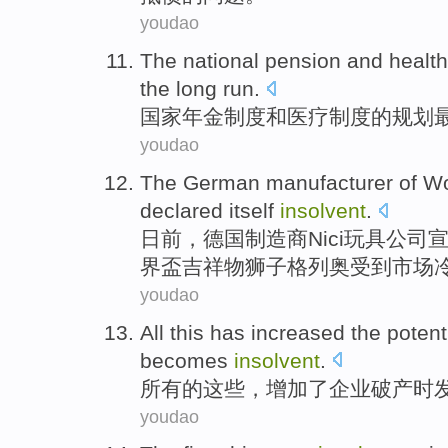
youdao
The
national
pension
and
health
the
long run.
国家
年金
制度
和
医疗
制度的
规划
youdao
The
German
manufacturer
of
Wo
declared
itself
insolvent
.
日前，
德国
制造商
Nici
玩具公司
界
盃
吉祥物狮子格列奥受到市场
youdao
All
this
has
increased
the
potent
becomes
insolvent
.
所有
的
这些
，
增加了
企业
破产
时
youdao