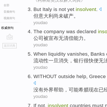
《柯林斯英汉双解大词典》
全部
But
Italy
is not yet
insolvent
.
音频例句
但
意大利
尚未
破产
。
视频例句
youdao
权威例句
The company
was
declared
ins
公司
被
宣布
无清偿能力
。
go
youdao
返回词典
top
When
liquidity
vanishes
,
Banks
流动性
一旦消失
，
银行
很快
便无
youdao
WITHOUT
outside
help
,
Greece
没有
外界
帮助
，
可能
希腊
现在
已
youdao
If
not
,
insolvent
countries
must