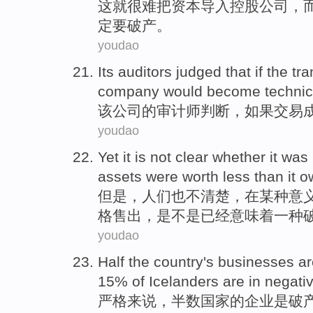
这
就很难
把
资本
导入
控股
公司
，
定
要
破产
。
youdao
Its
auditors
judged
that
if
the
tra
company
would
become
technic
该
公司
的
审计师
判断
，
如果
交易
youdao
Yet
it
is
not
clear whether
it was
assets
were worth
less than
it o
但是
，
人们
也
不
清楚
，
在
某种意
格售出，是不是已经意味着一种
youdao
Half
the
country
's
businesses
ar
15%
of
Icelanders
are
in negati
严格来说
，
半数
国家
的
企业
是
破