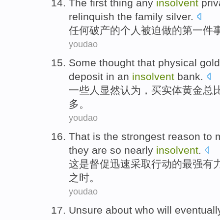
The first
thing
any
insolvent
pri
relinquish
the
family silver.
任何
破产的
个人
被迫
做
的
第一
件
youdao
Some
thought
that
physical
gold
deposit
in
an
insolvent
bank
.
一些人
显然
认为
，买
实体
黄金
总
多
。
youdao
That
is
the strongest
reason
to 
they
are
so nearly
insolvent
.
这
是
督促迅速
采取
行动的
最
强有
之时。
youdao
Unsure
about who
will
eventuall