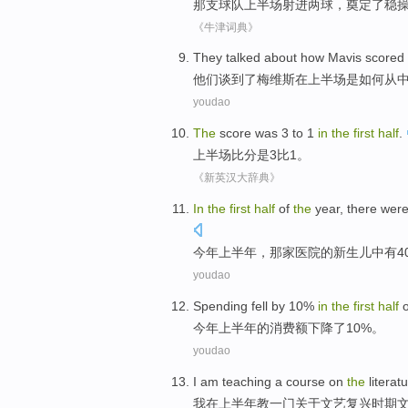
那
支球队
上半场
射进
两
球
，奠定了
稳
《牛津词典》
T
hey talked about how Mavis scored
他
们谈到了梅维斯在上半场是如何从
youdao
The
score
was
3
to
1
in
the
first
half
.
上半场比分
是
3
比
1
。
《新英汉大辞典》
I
n
the
first
half
of
the
year, there were
今
年上半年，那家医院的新生儿中有4
youdao
Spending
fell by
10%
in
the
first
half
o
今年
上半年
的
消费额
下降
了10%。
youdao
I am
teaching
a
course
on
the
literat
我
在
上半年
教
一
门
关于
文艺
复兴时期