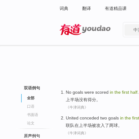
词典
翻译
有道精品课
中
有道 - 网易旗下搜索
双语例句
No
goals were
scored
in
the
first
half
.
全部
上半场
没有
得分
。
口语
《牛津词典》
书面语
United
conceded
two
goals
in
the
firs
论文
联队
在
上半场
被攻入了
两
球
。
《牛津词典》
原声例句