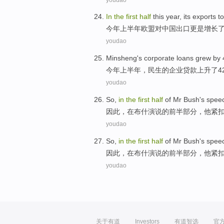
In
the
first
half
this year
,
its exports
to
今年
上半年
欧盟
对
中国
出口更是增长了
youdao
Minsheng
's
corporate
loans
grew by
今年
上半年
，
民生
的
企业
贷款
上升
了4
youdao
So
,
in
the
first
half
of
Mr Bush's
spee
因此
，
在
布什
演说
的
前半部
分，
他
紧
youdao
So
,
in
the
first
half
of
Mr Bush's
spee
因此
，
在
布什
演说
的
前半部
分，
他
紧
youdao
关于有道
Investors
有道智选
官