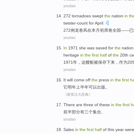
youdao
272
tornadoes
swept
the
nation
in
th
twister-count for April
.
272例
龙卷风
在
本月
初
席卷
全国
——
已
youdao
In
1971 she
was
saved
for
the
natio
heritage
in
the
first
half
of
the
20th
ce
1971年，
这
艘船
被
保存下来
，
作为
20
youdao
It
will come off
the
press
in
the
first
ha
它
明年
上半年
可以
出版
。
《新英汉大辞典》
There are
three
of
these
in
the
first
h
前半部
分
有
三
个集合。
youdao
Sales
in
the
first
half
of
this year
were