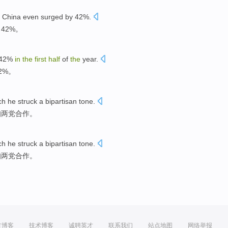
China
even surged
by 42%.
42%。
42%
in
the
first
half
of
the
year
.
2%。
ch
he
struck a
bipartisan
tone.
扣两党合作
。
ch
he
struck a
bipartisan
tone.
扣两党合作
。
方博客
技术博客
诚聘英才
联系我们
站点地图
网络举报