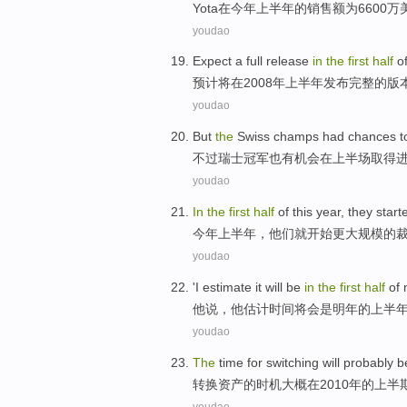
Yota
在
今年
上半年
的
销售额为6600万
youdao
Expect
a
full
release
in
the
first
half
o
预计将
在
2008年
上半年
发布
完整
的
版
youdao
But
the
Swiss
champs
had
chances
t
不过
瑞士
冠军
也有
机会
在
上半场
取得
youdao
In
the
first
half
of
this year
,
they
start
今年
上半年
，
他们
就开始
更
大规模的
youdao
'
I estimate
it
will
be
in
the
first
half
of
他
说，他
估计
时间
将
会是
明年
的
上半
youdao
The
time for
switching
will
probably
b
转换
资产
的
时机
大概
在
2010年
的
上半
youdao