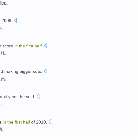
美元
。
f
2008.
本。
o score
in
the
first
half
.
进球。
ed
making bigger
cuts
.
裁员。
next year
,'
he
said
.
年
。
e
in
the
first
half
of
2010.
期。