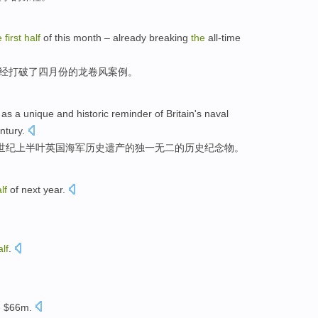
e
first
half
of
this
month
–
already
breaking
the
all-time
经
打破
了
四月份
的
龙卷风案例。
n
as
a
unique
and
historic
reminder
of
Britain's
naval
ntury
.
世纪上半叶
英国
海军
历史遗产
的
独一无二
的
历史
纪念物
。
lf
of
next
year.
alf
.
 $66
m
.