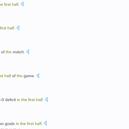
he
first
half
.
first
half
.
of
the
match.
rst
half
of
the
game.
2–0
deficit
in
the
first
half
.
wo
goals
in
the
first
half
.