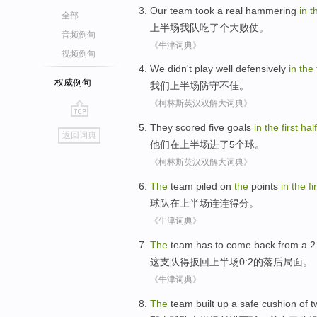
Our team
took
a
real hammering
in
t
全部
上半场
我队
吃
了个大
败仗
。
音频例句
《牛津词典》
视频例句
We
didn't play
well defensively
in
the
权威例句
我们
上半场防守不
佳
。
《柯林斯英汉双解大词典》
go
They
scored
five
goals
in
the
first
half
返回词典
top
他们
在
上半场进了
5个
球
。
《柯林斯英汉双解大词典》
The
team
piled
on
the
points
in
the
fi
球队
在
上半场连连
得分
。
《牛津词典》
The
team
has to come
back from a 
这
支队
得
扳回
上半场
0:2
的
落后局面
。
《牛津词典》
The
team
built up a safe cushion
of
t