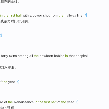
操胜券
的
基础。
in
the
first
half
with a power shot from
the
halfway line.
中线强力射门得分的。
 forty twins among all
the
newborn babies
in
that hospital.
0对双胞胎。
f
the
year
.
ure
of
the
Renaissance
in
the
first
half
of
the
year.
文学
的
课程
。