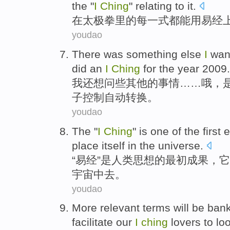
the "
I
Ching
" relating to it.
在
太极拳
里
的
每
一
式都
能用易经
youdao
There was
something
else
I
wan
did
an
I
Ching
for
the year 2009.
我
还
想
问
些
其他
的事情……哦，
子控制
自动
转换。
youdao
The "
I
Ching
"
is
one
of
the
first
e
place
itself
in the
universe
.
“
易经
”
是
人类
思想
的
最初
成果
，它
宇宙中
去。
youdao
More relevant
terms
will be
ban
facilitate
our
I
ching
lovers
to
lo