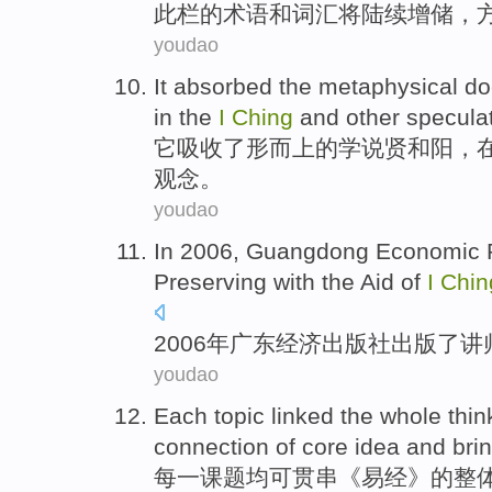
此
栏的
术语
和词汇
将
陆续增储
，
youdao
It
absorbed
the
metaphysical
do
in
the
I
Ching
and
other
specula
它
吸收
了
形而上
的
学说
贤
和
阳
，
观念
。
youdao
In 2006,
Guangdong
Economic
Preserving with the Aid
of
I
Chin
2006年
广东
经济
出版社
出版
了
讲
youdao
Each
topic
linked
the whole
thin
connection
of
core
idea
and
bri
每一
课题
均可贯串
《
易经
》
的
整