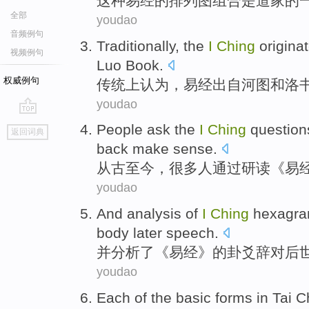
这种
易经
的
排列
图组合
是
道家
的
全部
youdao
音频例句
Traditionally
,
the
I
Ching
origina
视频例句
Luo Book
.
权威例句
传统上认为
，
易经
出自河图
和
洛
youdao
go
People
ask the
I
Ching
question
返回词典
top
back
make
sense
.
从古至今，很多
人
通过研读《
易
youdao
And
analysis
of
I
Ching
hexagr
body
later
speech.
并
分析
了《
易经
》
的
卦爻
辞对
后
youdao
Each
of
the
basic forms
in
Tai
Ch