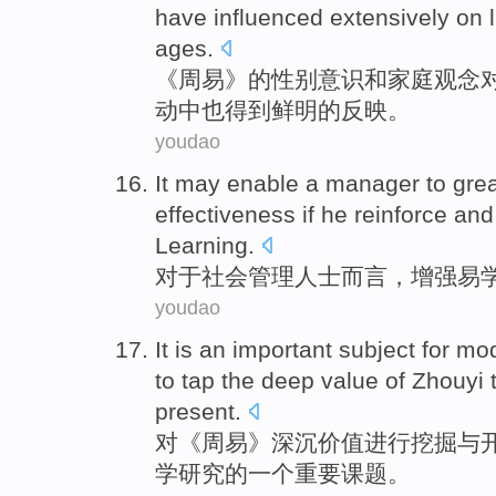
have influenced
extensively
on
ages.
《
周易
》的
性别
意识
和
家庭
观念
动
中
也得到鲜明的反映。
youdao
It may
enable a
manager
to
grea
effectiveness
if he
reinforce
an
Learning.
对于
社会
管理
人士而言，
增强
易
youdao
It
is
an
important
subject
for
mo
to
tap
the
deep
value
of
Zhouyi
t
present.
对《
周易
》
深沉
价值
进行
挖掘
与
学
研究
的
一个
重要
课题
。