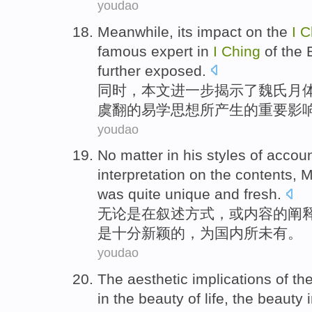
youdao
Meanwhile
, its
impact
on
the
I
C
famous
expert in
I
Ching
of
the 
further
exposed
.
同时
，本文
进一步
揭示
了
魏氏月
虞
翻
的
易学思想所产生的重要
影
youdao
No matter
in
his
styles
of
accou
interpretation
on
the
contents
,
was
quite
unique and
fresh
.
无论是
在
叙述
方式
，
或
内容
的
阐
是
十分
新颖的，为国内所
未有
。
youdao
The
aesthetic
implications
of
th
in
the
beauty
of
life
, the beauty