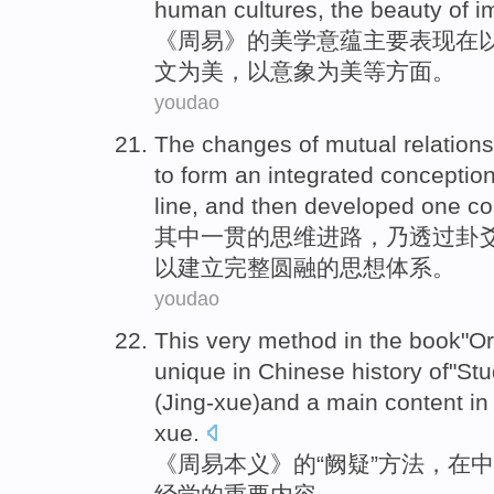
human cultures
,
the
beauty
of
i
《
周易
》
的
美学
意蕴
主要
表现
在
文
为美，
以
意象为
美
等方面
。
youdao
The changes
of
mutual relations
to
form an integrated
conceptio
line, and then
developed
one
co
其中一贯
的
思维进路，乃
透过
卦
以
建立
完整
圆融
的
思想
体系
。
youdao
This very
method
in
the book"Or
unique
in
Chinese
history
of"Stu
(Jing-xue)and a
main
content
i
xue.
《
周易
本义》
的
“阙疑”
方法
，
在
中