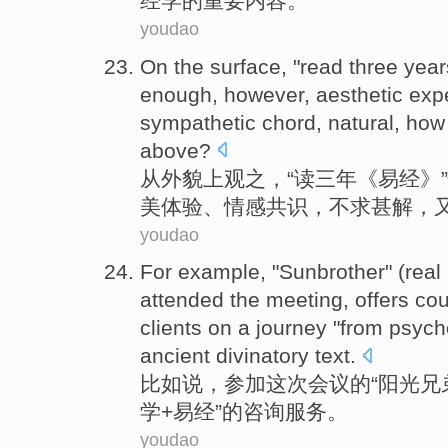
经学的
重要
内容
。
youdao
On the
surface
, "
read
three
year
enough
,
however
,
aesthetic
exp
sympathetic
chord
, natural,
how
above
?
从
外貌上
观之
，“
读
三
年
《
易经
》
美
体验
、
情感
共识，
不求甚解
，
youdao
For example
, "Sunbrother" (re
attended
the
meeting
,
offers
cou
clients
on a journey "
from psych
ancient divinatory text.
比如说
，
参加
这次
会议
的
“阳光兄弟
学
+
易经
”的
咨询服务
。
youdao