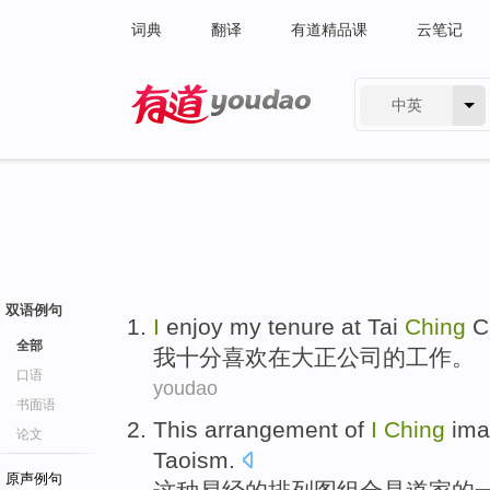
词典
翻译
有道精品课
云笔记
中英
有道 - 网易旗下搜索
双语例句
I
enjoy
my tenure at Tai
Ching
C
全部
我
十分喜欢
在
大正
公司
的工作。
口语
youdao
书面语
This
arrangement
of
I
Ching
im
论文
Taoism
.
原声例句