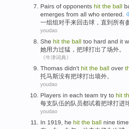
Pairs of
opponents
hit
the
ball
b
emerges from
all
who entered.
一组组
对手
来回
击球
，
直到
所有
youdao
She
hit
the
ball
too hard and it
w
她
用力
过猛，
把
球
打出了
场外。
《牛津词典》
T
homas didn't
hit
the
ball
over
t
托
马斯没有把球打出墙外。
youdao
P
layers in each team try to
hit
t
每
支队伍的队员都试着把球打进
youdao
In
1919,
he
hit
the
ball
nine
time