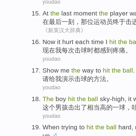
youdao
At
the
last
moment
the
player
w
在
最后
一刻
，
那位
运动员
终于
击
《新英汉大辞典》
Now it
hurt
each time
I
hit
the
ba
现在
我
每次
击球
时都
感到疼痛
。
youdao
Show
me
the
way
to
hit
the
ball
.
请给
我
演示
击球
的
方法
。
youdao
The
boy
hit
the
ball
sky-high, it
这个
男孩
击出
了相当高的
一
球
，
youdao
When trying
to
hit
the
ball
hard
,
up
.