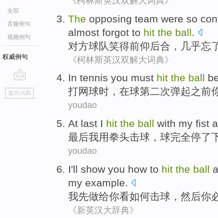
《柯林斯英汉双解大词典》
全部
The
opposing
team
were
so con
音频例句
almost
forgot to
hit
the
ball
.
视频例句
对方
球队
笑
得
前仰后合
，
几乎
忘
权威例句
《柯林斯英汉双解大词典》
In
tennis
you
must
hit
the
ball
be
go
打网球时
，
在
球
第二次
弹起
之前
返回词典
top
youdao
At last
I
hit
the
ball
with
my fist
a
最后
我
用
拳头
击球
，
球
完全停了
youdao
I
'll
show
you
how to
hit
the
ball
a
my
example
.
我
先
做
给
你
看
如何
击球
，
然后
你
《新英汉大辞典》