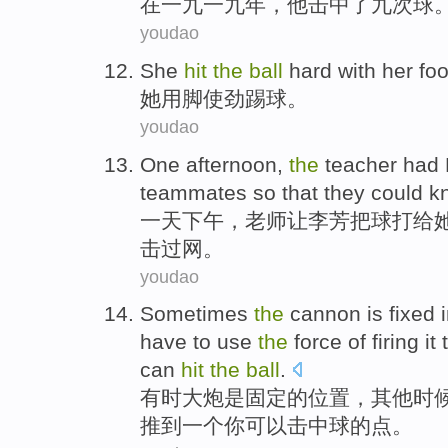
在
一九一九年，
他
击中
了
九
次
球
youdao
She
hit
the
ball
hard
with
her
foo
她
用
脚
使劲
踢球
。
youdao
One
afternoon
,
the
teacher
had 
teammates
so that
they
could
k
一
天下午
，
老师
让
李芳
把
球打
给
击
过
网。
youdao
Sometimes
the
cannon
is
fixed
have to
use
the
force
of
firing
it
can
hit
the
ball
.
有时
大炮
是
固定
的
位置
，
其他
时
推
到
一个
你
可以
击中
球的
点
。