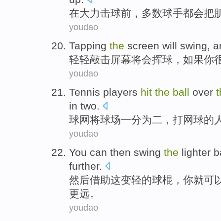
在
大力
击球
前，
多数
球手
都会
把
youdao
Tapping
the
screen
will
swing
, 
轻轻敲击
屏幕
将会
挥球
，
如果
你
youdao
Tennis
players
hit
the
ball
over
t
in two.
球网将
球场
一分为二
，
打
网球
的
youdao
You
can
then
swing
the
lighter
b
further
.
然后
借助
这
变轻
的球
棍
，
你
就可
更远。
youdao