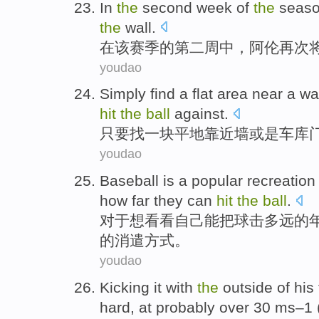
In
the
second
week
of
the
seas
the
wall
.
在
该
赛季
的
第二
周
中，
阿伦
再次
youdao
Simply
find
a
flat area
near
a
wa
hit
the
ball
against
.
只要
找
一
块
平地
靠近
墙
或是
车库
youdao
Baseball
is
a
popular
recreation
how
far
they
can
hit
the
ball
.
对于
想
看看
自己
能
把球
击
多
远
的
的
消遣方式
。
youdao
Kicking
it with
the
outside
of
his 
hard, at
probably
over
30
ms–1 