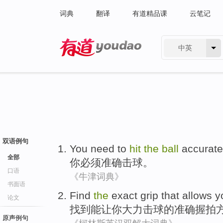
词典
翻译
有道精品课
云笔记
中英
有道 - 网易旗下搜索
双语例句
You
need to
hit
the
ball
accurate
全部
你
必须
准确
击球
。
口语
《牛津词典》
书面语
Find
the
exact
grip
that allows
y
论文
找到
能
让
你
大力击球
的
准确
握
拍
原声例句