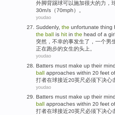
外
脚背
踢球
可以
施加很大
的
力，
30
m/s（70
mph
）。
youdao
Suddenly
,
the
unfortunate
thing
the
ball
is
hit
in
the
head
of
a
gir
突然
，
不幸
的
事
发生了
，
一
个
男
正在跑步
的
女生
的
头上
。
youdao
Batters
must
make up their
min
ball
approaches within
20
feet
o
打
者
在
球
接近
20
英尺
必须
下决心
youdao
Batters
must
make up their
min
ball
approaches within
20
feet
o
打
者
在
球
接近
20
英尺
必须
下决心