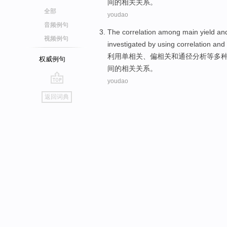
间
的
相关关系。
全部
youdao
音频例句
The
correlation
among
main
yield
an
视频例句
investigated
by
using
correlation
and
利用
单
相关
、偏相关
和
通
径
分析
等多
权威例句
间
的
相关关系。
youdao
go
返回词典
top