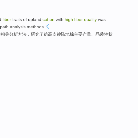
d
fiber
traits
of
upland
cotton
with
high
fiber
quality
was
path
analysis
methods
.
种相关分析
方法
，
研究
了纺
高支纱
陆地
棉
主要
产量
、
品质
性状