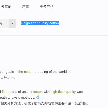
云笔记
惠惠
更多产品
英
jor
goals
in the
cotton
breeding
of
the
world
.
要
目标
之一
。
d
fiber
traits
of
upland
cotton
with
high
fiber
quality
was
path
analysis
methods
.
种相关分析
方法
，
研究
了纺
高支纱
陆地
棉
主要
产量
、
品质
性状