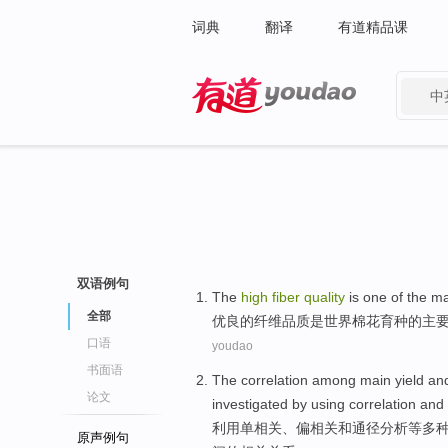
词典
翻译
有道精品课
中
有道 - 网易旗下搜索
双语例句
The
high
fiber
quality
is
one of
the
ma
全部
优良
的
纤维
品质
是
世界
棉花
育种
的
主
口语
youdao
书面语
The
correlation
among
main
yield
an
论文
investigated
by
using
correlation
and
利用
单
相关
、偏相关
和
通
径
分析
等多
原声例句