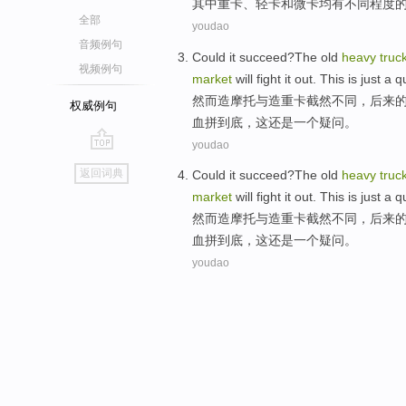
其中
重
卡
、
轻卡
和
微
卡均
有
不同程度
全部
youdao
音频例句
Could it succeed?The old
heavy
truc
视频例句
market
will
fight
it out.
This
is just
a
q
然而造摩托与造
重
卡截然不同，后来
权威例句
血拼
到底，
这
还是一个疑问。
youdao
go
返回词典
Could it succeed?The old
heavy
truc
top
market
will
fight
it out.
This
is just
a
q
然而造摩托与造
重
卡截然不同，后来
血拼
到底，
这
还是一个疑问。
youdao