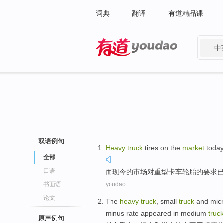
词典
翻译
有道精品课
中
有道 - 网易旗下搜索
双语例句
Heavy
truck
tires
on
the
market
toda
全部
口语
而
现今
的
市场
对
重型
卡车
轮胎
的
要求
书面语
youdao
论文
The
heavy
truck
, small
truck
and
mic
minus rate
appeared
in
medium
truc
原声例句