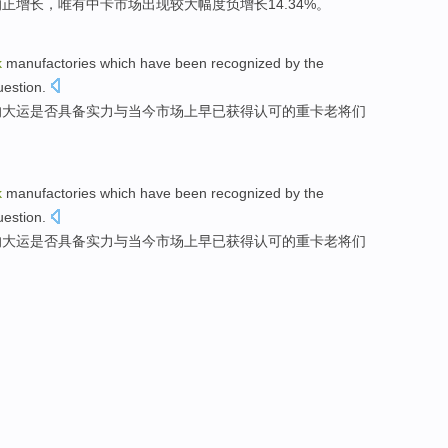
的
正
增长
，
唯有
中
卡
市场
出现
较大幅度负增长14.34%。
k
manufactories which have
been recognized
by the
uestion
.
的大运是否具备实力与当今
市场
上
早已
获得认可的重卡老将
们
k
manufactories which have
been recognized
by the
uestion
.
的大运是否具备实力与当今
市场
上
早已
获得认可的重卡老将
们