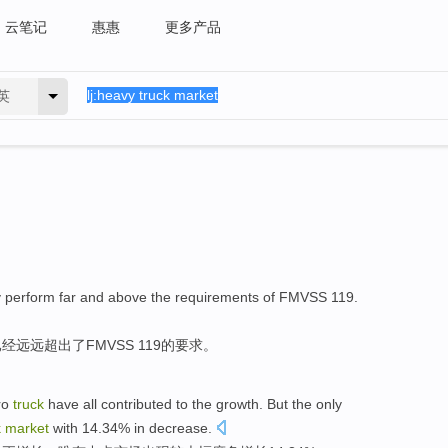
云笔记
惠惠
更多产品
英
y
perform
far
and
above
the
requirements
of
FMVSS
119.
已经
远远
超出
了
FMVSS
119
的
要求。
ro
truck
have all contributed to
the
growth
.
But the only
k
market
with 14.34% in
decrease
.