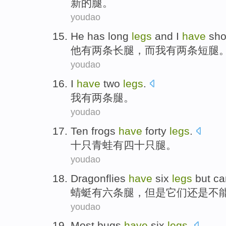
新的
腿。
youdao
He
has
long
legs
and
I
have
sho
他
有
两条
长
腿
，
而
我
有
两条
短腿
youdao
I
have
two
legs
.
我
有
两
条腿
。
youdao
Ten
frogs
have
forty
legs
.
十
只青蛙
有
四十
只腿
。
youdao
Dragonflies
have
six
legs
but
ca
蜻蜓
有
六
条腿
，
但是
它们还是
不
youdao
Most
bugs
have
six
legs
.