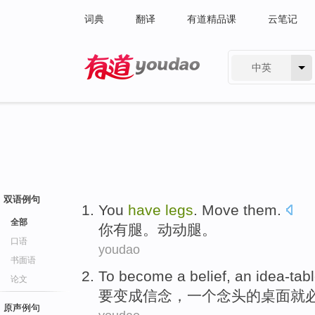
词典
翻译
有道精品课
云笔记
中英
有道 - 网易旗下搜索
双语例句
You
have
legs
.
Move them
.
全部
你
有
腿
。
动动
腿。
口语
youdao
书面语
To
become a
belief
,
an
idea-tab
论文
要
变成
信念
，
一个
念头
的桌面就
原声例句