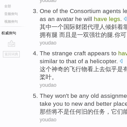
youdao
全部
One
of
the Consortium
agents
l
音频例句
as an avatar he
will
have
legs
.
视频例句
其中
一个
国际
财团
代理人
倾斜
着
权威例句
拥有腿 而且是一双强壮的腿.你可
youdao
go
The
strange
craft
appears to
ha
返回词典
top
similar
to that
of a
helicopter
.
这个
神奇的
飞行物
看上去
似乎是
桨叶。
youdao
They
won't
be
any
old
assignme
take
you to new and
better
plac
那些
将
不是
任何
旧
的
任务
，
它们
youdao