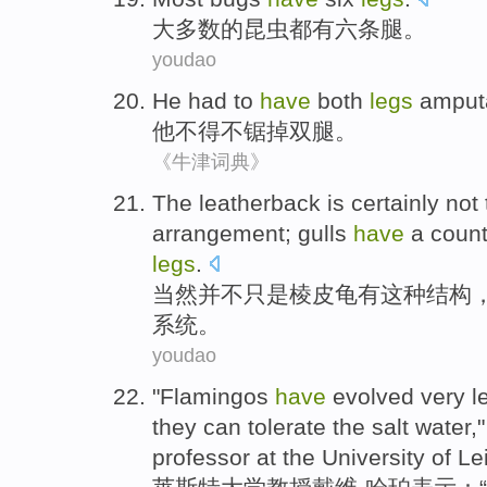
大多数
的
昆虫
都有
六
条腿
。
youdao
He
had to
have
both
legs
amput
他
不得不
锯掉
双腿
。
《牛津词典》
The
leatherback
is
certainly
not
arrangement;
gulls
have
a
count
legs
.
当然
并不
只是
棱皮龟
有
这种
结构
系统。
youdao
"
Flamingos
have
evolved
very
l
they
can
tolerate
the salt water
,
professor at
the
University
of
Le