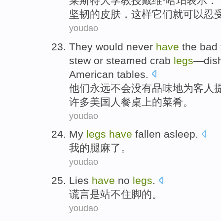
莱斯特
大学
教授
戴维·
哈珀
表示：“
坚韧
的
皮肤
，
这样
它们
就可以
忍
youdao
They
would never
have
the
bad 
stew
or
steamed
crab
legs
—
dis
American
tables
.
他们
永远
不会没有
品味
地
为
客人
许多
美国人餐桌上的
菜肴
。
youdao
My
legs
have
fallen asleep
.
我
的
腿
麻
了。
youdao
Lies
have
no
legs
.
谎言
是
站
不住脚的。
youdao