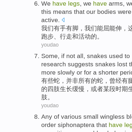
We
have
legs
, we
have
arms
, 
this
means that
our
bodies
were
active
.
我们
有
手
有
脚
，我们
能屈能伸
，
跑步、
行走
和
活动的。
youdao
Some
,
if not
all
,
snakes
used to
research
suggests
snakes
lost
t
more slowly
or
for
a shorter
peri
有些
蛇
，
并非
所有
的蛇，
曾经
有
的
四肢
生长
缓慢，
或者
某
段时期
肢。
youdao
Any
of various
small
wingless
b
order siphonaptera that
have
le