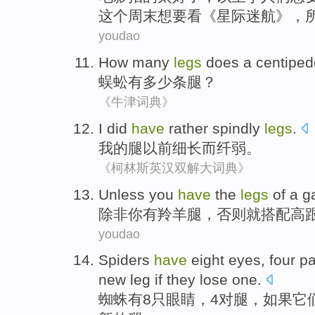
这个周末想要
看
《
星际
迷航》，
youdao
How many
legs
does a centiped
蜈蚣
有
多少
条腿
？
《牛津词典》
I
did
have
rather
spindly
legs
.
我
的
腿
以前
细长
而
纤弱。
《柯林斯英汉双解大词典》
Unless
you
have
the
legs
of a
g
除非
你
有
羚羊
腿
，否则
就搭配
高
youdao
Spiders
have
eight
eyes
,
four
pa
new
leg
if
they
lose
one
.
蜘蛛
有
8
只眼睛
，
4
对
腿
，
如果
它