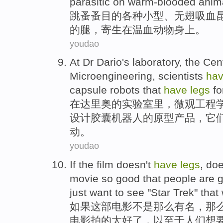
parasitic
on
warm-blooded
anim
跳蚤蚤目的
各种
小型
、无
翅
吸血
的
腿
，
寄生
在
温血
动物身上
。
youdao
At
Dr
Dario
's
laboratory
, the
Cen
Microengineering,
scientists
ha
capsule
robots
that
have
legs
fo
在
达里奥
的
实验室
里，微观工程
设计
胶囊
机器人
的
原型
产品，它
动
。
youdao
If
the
film
doesn't
have
legs
,
do
movie
so good
that
people
are g
just
want
to
see
"
Star Trek
"
that
如果
这部
电影
不是
那么
有名，那
电影
拍的太好了，
以至于
人们
想