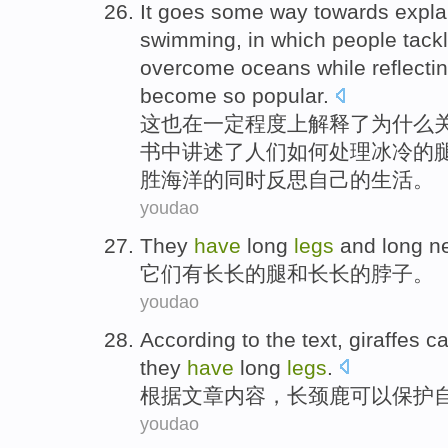
It
goes
some
way towards
expla
swimming
,
in
which
people
tack
overcome
oceans
while
reflecti
become so
popular
.
这
也
在
一定
程度
上
解释了
为什么
书中讲述了
人们
如何处理
冰冷的
胜
海洋
的
同时
反思
自己
的
生活
。
youdao
T
hey
have
long
legs
and long n
它
们有长长的腿和长长的脖子。
youdao
A
ccording to the text, giraffes
they
have
long
legs
.
根
据文章内容，长颈鹿可以保护
youdao