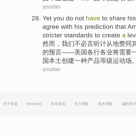
youdao
Yet
you
do not
have
to share
his
agree
with
his
prediction that
Am
stricter
standards
to
create
a
lev
然而，
我们
不必言听计从地
赞同
的
预言
——
美国
各行各业
将
需要
国本土
创建
一种
产品
等级
运动场
youdao
关于有道
Investors
有道智选
官方博客
技术博客
诚聘英