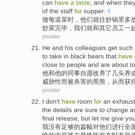
can
have
a
taste
, and when the
of the
staff
for
supper
.
做
每
道菜时
，
他们
就往
炒锅
里
多
炒菜
完毕
，
我们
就和
其它
员工
一
youdao
He
and
his
colleagues
get
such
to
take
in
black bears that
have
close
to
people
and
are about t
他
和
他
的
同事
自愿
收养了
几头
养
威胁性
而
被杀害
的
黑熊
，从而
获
youdao
I
don't
have
room
for
an exhaust
the
details
are sure to
change
a
final
release
,
but
let
me give yo
我
没有
足够的篇幅对
他们
进行
全