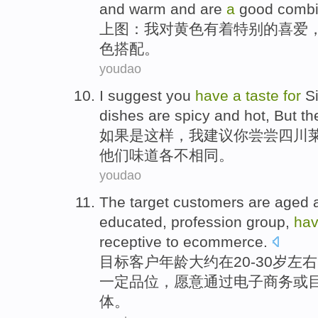
and
warm
and
are
a
good
combi
上图
：
我
对
黄色
有着
特别
的喜爱
色
搭配
。
youdao
I
suggest
you
have
a
taste
for
S
dishes
are
spicy and hot
,
But
th
如果
是
这样，
我
建议
你
尝尝
四川
他们
味道
各
不相同。
youdao
The
target
customers
are aged
educated
,
profession
group
,
ha
receptive to
ecommerce
.
目标
客户
年龄
大约在
20-
30
岁左右
一定品位，愿意通过电子商务或
体
。