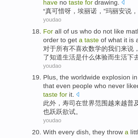
have
no
taste
for
drawing
.
“真
可惜
呀，
埃丽诺
，”
玛丽安
说
，
youdao
For
all
of
us
who
do not
like
mat
order to
get
a
taste
of
what
it
is
a
对于
所有
不
喜欢
数学
的
我们
来说
了
知道
生活
是
什么
体验
而生活下
youdao
Plus
, the
worldwide
explosion i
that
even
people who
never
like
taste
for
it.
此外
，
寿司
在世界
范围
越来越普
也跃跃欲试
。
youdao
With
every
dish
,
they
throw
a
lit