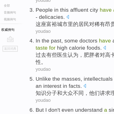
youdao
全部
People in
this affluent
city
have
音频例句
- delicacies
.
视频例句
这座
富裕
城市
里的居民
对
稀有
昂
权威例句
youdao
In the past
,
some
doctors
have
go
taste
for
high
calorie
foods
.
返回词典
top
过去
有些
医生
认为
，
肥胖者
对
高
性。
youdao
Unlike
the masses
,
intellectuals
an interest
in facts
.
知识
分子
和
大众
不同，他们讲求
youdao
But
I
don
't
even understand
a
si