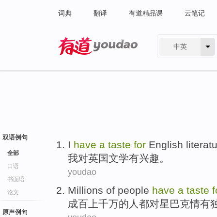
词典
翻译
有道精品课
云笔记
中英
有道 - 网易旗下搜索
双语例句
I
have
a
taste
for
English
literat
全部
我
对
英国
文学
有
兴趣
。
口语
youdao
书面语
Millions of
people
have
a
taste
f
论文
成百
上千万
的
人
都
对
星巴克情有
原声例句