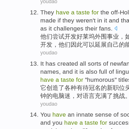
youdao
They
have
a
taste
for
the off-Ho
made
if
they weren
't
in it and th
as
it challenges
their
fans
.
他们
尝试
开发好莱坞外围事业，
开发，他们因此
可以
延展
自己
的
youdao
It
has created
all sorts of
newfan
names, and
it
is also
full
of
lingu
have
a
taste
for
"
humorous
"
titl
它
创造
了
各种
有待
冠名
的新
职位
钟的
电脑迷
，对
语言
充满
了
挑战
youdao
You
have
an innate
sense
of
soc
and
you
have
a
taste
for
succes