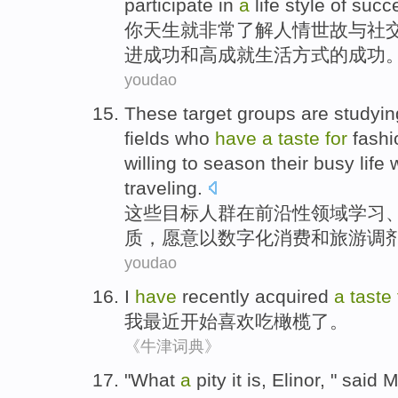
participate in
a
life
style
of
succ
你
天生
就非常
了解
人情世故
与
社
进
成功
和
高
成就
生活
方式
的
成功
youdao
These
target
groups
are
studyin
fields who
have
a
taste
for
fashi
willing to
season their
busy
life
traveling
.
这些
目标
人群
在
前沿性
领域
学习
质
，
愿意
以
数字化
消费
和旅游调
youdao
I
have
recently
acquired
a
taste
我
最近
开始
喜欢吃橄榄
了
。
《牛津词典》
"What
a
pity
it is,
Elinor
, "
said
M