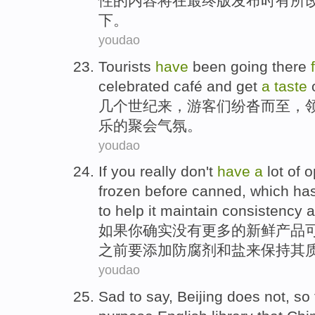
性的内容
将
在
最终
版发布时
有所
下
。
youdao
Tourists
have
been going there
celebrated
café
and
get
a
taste
几个
世纪来，
游客
们纷沓而至，
乐的聚会气氛。
youdao
If
you
really
don't
have
a
lot
of
o
frozen
before
canned, which
ha
to
help it
maintain consistency
a
如果
你
确实
没有
更多
的
新鲜
产品
之前
要
添加
防腐剂
和
盐
来
保持
其
youdao
Sad
to say,
Beijing
does not
,
so 