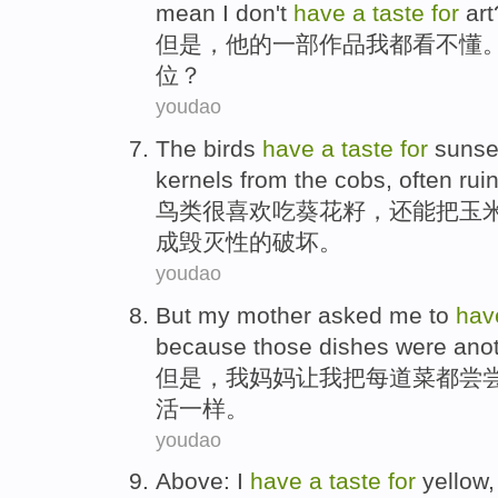
mean
I don
't
have
a
taste
for
art
但是
，
他
的
一部
作品
我
都
看
不
懂
位
？
youdao
The birds
have
a
taste
for
sunse
kernels
from
the
cobs
,
often
rui
鸟类
很喜欢
吃
葵花籽
，
还
能
把玉
成毁灭性
的破坏。
youdao
But
my
mother
asked
me
to
hav
because
those
dishes
were anot
但是
，
我
妈妈
让
我
把
每
道菜
都
尝
活一样。
youdao
Above
:
I
have
a
taste
for
yellow