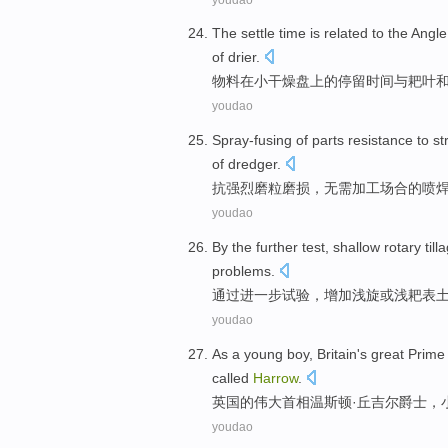
The
settle
time
is related
to
the
Angle
of
drier
.
物料在小
干燥
盘上
的
停留
时间
与
耙
叶
youdao
Spray-fusing
of
parts
resistance
to
st
of dredger.
抗
强烈
磨粒磨损，无需
加工
场合
的
喷
youdao
By the
further
test
,
shallow
rotary
till
problems
.
通过
进一步
试验
，增加
浅
旋
或
浅
耙表
youdao
As a young boy,
Britain
's
great
Prime 
called
Harrow
.
英国
的
伟大
首相
温斯顿·
丘吉尔
爵士
，
youdao