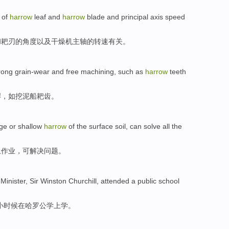
of
harrow
leaf
and
harrow
blade
and
principal axis
speed
和
耙
刃
的
角度
以及
干燥机
主轴
的
转速
有关。
rong
grain-wear and free
machining
,
such as
harrow
teeth
焊，
如
挖泥船耙
齿
。
age
or
shallow
harrow
of the surface soil,
can
solve
all the
土作业
，
可
解决
问题
。
Minister
,
Sir
Winston
Churchill
, attended a public
school
小时候在哈罗
公学上学
。