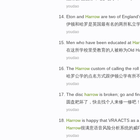
youdao
Eton
and
Harrow
are
two
of
England'
伊顿
和
哈罗
是
英国
最有
名
的
两
所
私立
youdao
Men who have been
educated
at
Har
在
这所学校里受
教育
的
人被称为Old Har
youdao
The
Harrow
custom
of
calling
the roll
哈
罗公学
的
点名
方式跟伊顿公学有所
youdao
The disc
harrow
is broken;
go
and
fi
圆盘耙
坏了，
快去
找
个人
来
修
一修
吧
youdao
Harrow
is happy
that VRA ACTS as 
Harrow
很
满意语音风险分析系统的
威
youdao