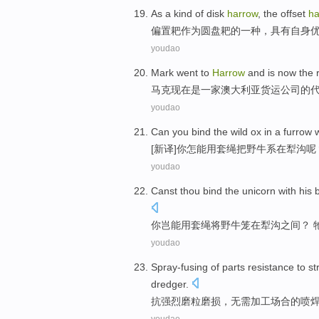
As
a
kind
of
disk
harrow
, the
offset
ha
偏
置
耙
作为
圆盘耙
的
一
种
，
具有
自身
youdao
Mark
went to
Harrow
and
is
now
the
马克
现在
是
一家
澳大利亚货运
公司
的
youdao
Can
you
bind
the wild ox
in
a
furrow
[新译]
你
怎能
用
套绳
把野牛
系
在
犁沟
呢
youdao
Canst thou
bind the
unicorn with
his 
你
岂能
用
套绳
将
野牛笼
在
犁沟
之间？ 
youdao
Spray-fusing
of
parts
resistance
to
st
dredger.
抗
强烈
磨粒磨损，
无需
加工
场合
的
喷
youdao