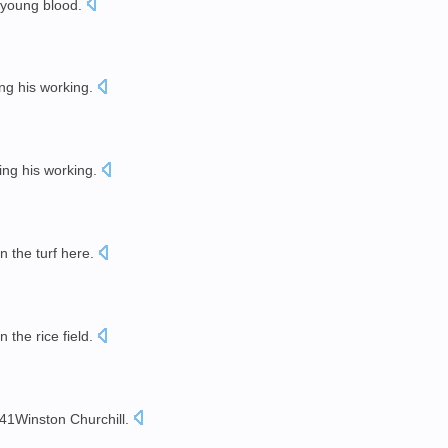
 young
blood
.
ng his
working
.
ing his
working
.
n the turf
here
.
in the
rice field
.
941Winston
Churchill
.