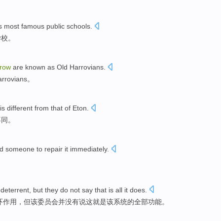
s
most famous
public schools
.
学校。
row
are known as Old
Harrovians
.
rovians
。
 is
different
from that of
Eton
.
不同
。
nd
someone
to
repair
it immediately
.
！
a
deterrent
,
but
they
do not
say
that
is
all
it
does
.
吓作用
，
但
该委员会并
没有
说
这
就是
该系统的
全部
功能。