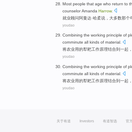
Most
people
that
age
who
return to
t
counselor
Amanda
Harrow
.
就业
顾问
阿曼达·
哈柔
说
，
大多数
那个
youdao
Combining the
working
principle
of
p
comminute
all kinds
of
material.
将
农业
用
的
犁
耙
工作
原理
结合到一起
youdao
Combining the
working
principle
of
p
comminute
all kinds
of
material.
将
农业
用
的
犁
耙
工作
原理
结合到一起
youdao
关于有道
Investors
有道智选
官