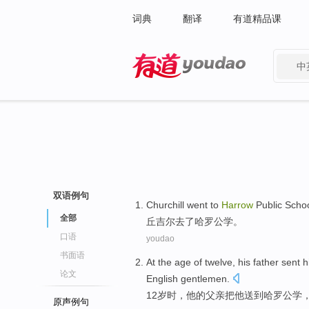
词典
翻译
有道精品课
中
有道 - 网易旗下搜索
双语例句
C
hurchill went to
Harrow
Public Schoo
全部
丘
吉尔去了哈罗公学。
口语
youdao
书面语
A
t the age of twelve, his father sent 
论文
English gentlemen.
1
2岁时，他的父亲把他送到哈罗公学
原声例句