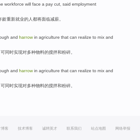
he
workforce
will
face
a pay cut
,
said
employment
年龄
重新
就业
的
人
都将
面临
减薪
。
lough and
harrow
in
agriculture
that
can
realize
to
mix
and
，
可
同时
实现
对
多种物料的
搅拌
和
粉碎
。
lough and
harrow
in
agriculture
that
can
realize
to
mix
and
，
可
同时
实现
对
多种物料的
搅拌
和
粉碎
。
方博客
技术博客
诚聘英才
联系我们
站点地图
网络举报