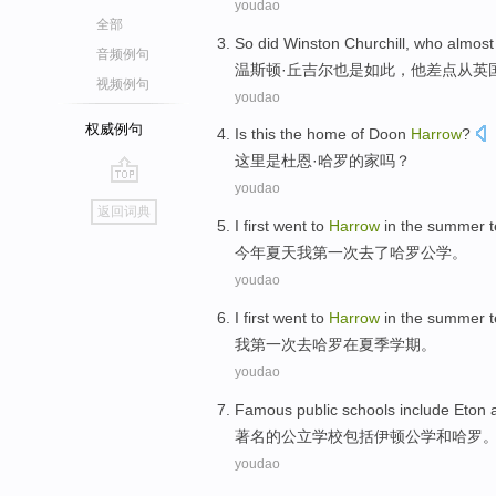
youdao
全部
So
did Winston
Churchill
,
who
almost
音频例句
温斯
顿·
丘吉尔也是如此
，
他
差点
从
英
视频例句
youdao
权威例句
Is
this the
home
of
Doon
Harrow
?
这里
是
杜恩
·哈罗
的
家
吗？
youdao
go
返回词典
top
I
first
went to
Harrow
in the
summer
t
今年夏天
我
第一次
去
了
哈罗公学
。
youdao
I
first
went to
Harrow
in
the summer
我
第一次
去
哈罗
在
夏季
学期
。
youdao
Famous
public
schools
include
Eton
著名
的
公立
学校
包括
伊顿公学
和
哈罗
youdao