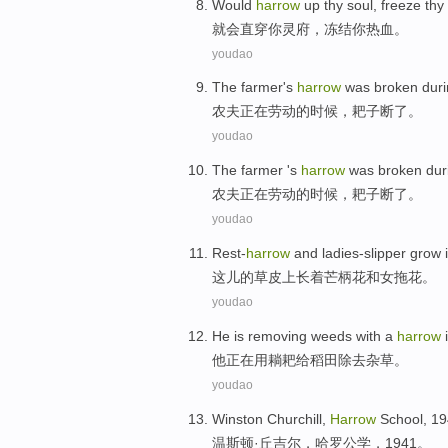
Would
harrow
up
thy
soul,
freeze
thy
就会
直穿
你
灵府
，
冻结
你热血。
youdao
The farmer
's
harrow
was
broken
duri
农夫
正在劳动
的
时候，
耙子
断了
。
youdao
The farmer
's
harrow
was
broken
dur
农夫
正在劳动的时候，
耙子
断了
。
youdao
Rest-
harrow
and
ladies-slipper
grow
i
这儿
的
草皮
上
长
着芒柄花
和
女拖花。
youdao
He
is
removing
weeds
with
a
harrow
他
正在
用
耥耙给
稻田
除去
杂草
。
youdao
Winston
Churchill
,
Harrow
School, 1
温斯顿·
丘吉尔
，
哈罗
公学，1941。