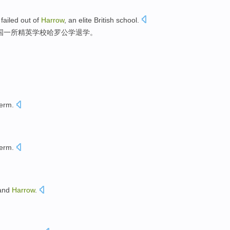
failed
out of
Harrow
,
an
elite
British
school
.
国
一
所精英
学校哈罗公学退学。
erm.
term
.
and
Harrow
.
。