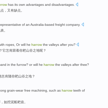
rrow
has
its own
advantages
and
disadvantages
.
优点
，又
有缺点
。
representative
of
an
Australia-based
freight
company
.
代表
。
with
ropes
, Or will
he
harrow
the valleys
after
you
?
？
它
怎肯跟着你耙
山谷
之地呢？
band
in
the furrow
? or will he
harrow
the valleys
after
thee
?
牠岂肯随
你
耙
山谷
之地？
rong
grain-wear free
machining
,
such as
harrow
teeth
of
焊，
如
挖泥船耙
齿
。