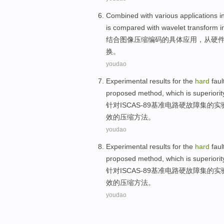
Combined with
various
applications
i
is
compared with
wavelet
transform i
结合
图像
压缩
编码
的具体
应用
，从
硬
换。
youdao
Experimental
results
for the
hard
faul
proposed
method
,
which
is superiorit
针对
ISCAS
-
89
基准
电路
硬
故障
集
的
实
效
的压缩
方法
。
youdao
Experimental
results
for the
hard
faul
proposed
method
,
which
is superiorit
针对
ISCAS
-
89
基准
电路
硬
故障
集
的
实
效
的压缩
方法
。
youdao