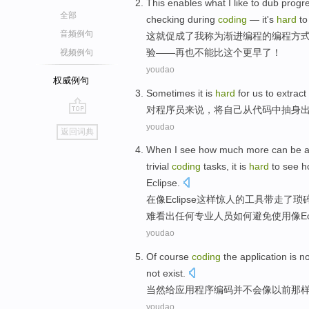
This
enables what
I
like to dub
progr
全部
checking
during
coding
—
it's
hard
to
音频例句
这
就促成了
我
称为
渐进
编程
的
编程方
验
——
再也
不能
比这个
更早了！
视频例句
youdao
权威例句
Sometimes
it is
hard
for
us
to extract
对
程序员来说
，
将
自己
从
代码
中抽身
go
youdao
返回词典
top
When
I
see
how
much more
can
be
trivial
coding
tasks
,
it is
hard
to
see
h
Eclipse
.
在
像
Eclipse
这样
惊人
的
工具
带走
了
琐
难
看出
任何
专业人员
如何
避免
使用
像E
youdao
Of course
coding
the
application
is
no
not
exist.
当然
给
应用程序
编码
并不
会
像
以前
那
youdao