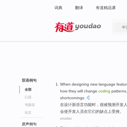
词典
翻译
有道精品课
中
有道 - 网易旗下搜索
双语例句
When
designing
new
language
featu
全部
how
they
will
change
coding
patterns
口语
shortcomings
.
在
设计
新
语言
功能
时，
很难
预测
开发
书面语
会
使开发人员
在
它们
的
缺点上
受挫
。
论文
youdao
原声例句