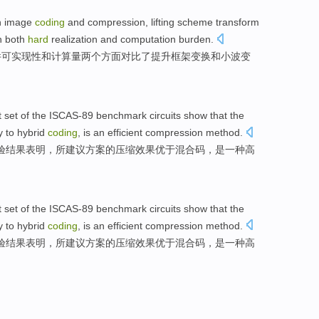
n
image
coding
and
compression
,
lifting
scheme
transform
n
both
hard
realization
and
computation burden.
件
可实现性
和
计算量
两个方面
对比
了
提升
框架
变换
和
小波
变
t
set
of
the
ISCAS
-
89
benchmark
circuits
show that
the
y to
hybrid
coding
,
is
an
efficient
compression
method
.
验
结果
表明
，
所
建议
方案
的
压缩
效果
优于
混合
码
，
是
一种
高
t
set
of
the
ISCAS
-
89
benchmark
circuits
show that
the
y to
hybrid
coding
,
is
an
efficient
compression
method
.
验
结果
表明
，
所
建议
方案
的
压缩
效果
优于
混合
码
，
是
一种
高