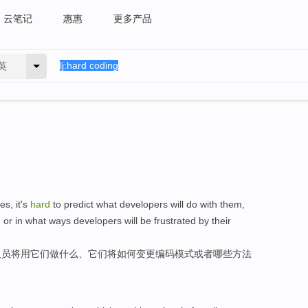
云笔记
惠惠
更多产品
英
res
,
it's
hard
to
predict
what
developers
will
do
with
them
,
,
or
in
what
ways
developers
will
be
frustrated by
their
人员
将
用
它们
做什么
、
它们
将
如何
变更
编码
模式
或者
哪些
方法