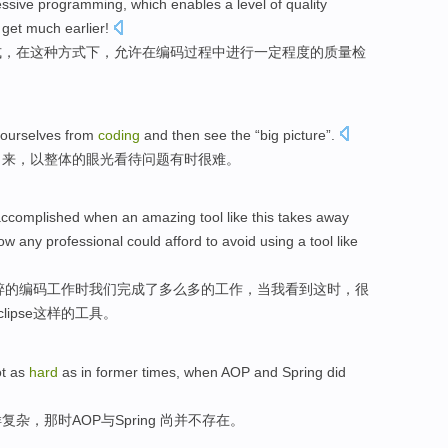
essive
programming
,
which
enables
a
level
of
quality
 get
much
earlier
!
式，
在
这种
方式下，
允许
在
编码
过程中进行一定
程度
的
质量
检
ourselves
from
coding
and then
see
the
“big picture”.
出来，以
整体的
眼光
看待
问题
有时
很难
。
accomplished
when
an amazing
tool
like
this
takes away
ow
any
professional
could
afford to
avoid
using
a tool like
碎
的
编码
工作
时
我们完成了
多么
多
的工作，
当
我
看到
这时，
很
clipse这样的工具。
t
as
hard
as
in former times
,
when
AOP
and
Spring
did
样复杂，
那时
AOP
与
Spring
尚并不存在。