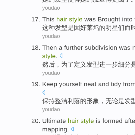
youdao
This
hair
style
was
Brought into
这种
发型
是
因
好莱坞
的明星们而
youdao
Then
a
further
subdivision
was
style
.
然后
，
为了
定义
发型
进一步
细分
youdao
Keep
yourself neat
and tidy fro
保持
整洁
利落
的
形象，无论是
发
youdao
Ultimate
hair
style
is
formed
afte
mapping
.