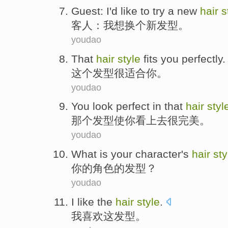
Guest
:
I
'd like to
try a
new
hair
s
客人
：
我
想
换个
新
发型
。
youdao
That
hair
style
fits
you
perfectly.
这个
发型
很适合
你
。
youdao
You
look
perfect
in
that
hair
styl
那个
发型
使
你
看上去
很完美
。
youdao
What is
your
character
's
hair
sty
你
的
角色
的
发型
？
youdao
I
like
the
hair
style
.
我
喜欢
这
发型
。