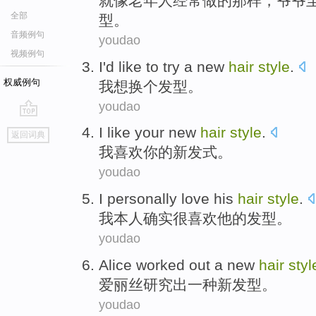
就
像
老年人
经常
做
的
那样
，
爷爷
全部
型
。
音频例句
youdao
视频例句
I
'd like to
try a new
hair
style
.
权威例句
我
想
换个
发型
。
youdao
go
I
like
your
new
hair
style
.
返回词典
top
我
喜欢
你
的
新
发式
。
youdao
I
personally
love
his
hair
style
.
我
本人确实
很喜欢
他
的
发型
。
youdao
Alice worked
out
a
new
hair
styl
爱丽丝
研究
出
一种
新
发型
。
youdao