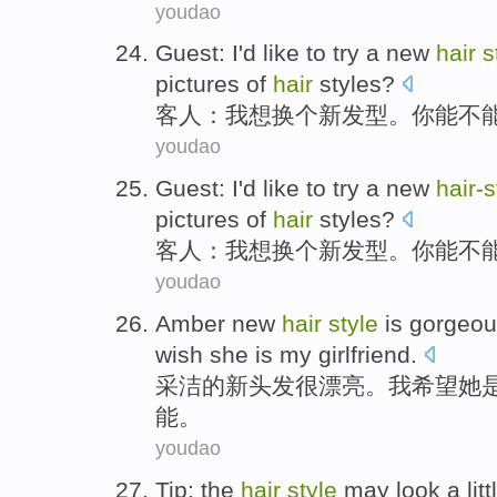
youdao
Guest
:
I
'd like to
try a
new
hair
s
pictures
of
hair
styles
?
客人
：
我
想
换个
新
发型
。
你
能不
youdao
Guest
:
I
'd like to
try a
new
hair-
s
pictures
of
hair
styles
?
客人
：
我
想
换个
新
发型。
你
能不
youdao
Amber
new
hair
style
is
gorgeou
wish
she
is
my
girlfriend
.
采洁
的
新
头发
很
漂亮
。
我
希望
她
能。
youdao
Tip
:
the
hair
style
may
look a
litt