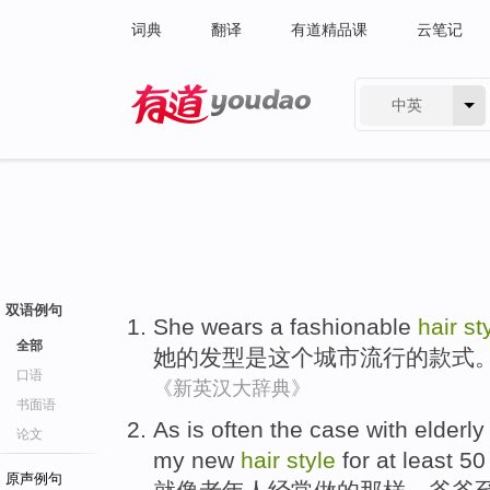
词典
翻译
有道精品课
云笔记
中英
有道 - 网易旗下搜索
双语例句
She
wears
a fashionable
hair
st
全部
她
的
发型是
这个
城市
流行
的
款式
口语
《新英汉大辞典》
书面语
As is
often
the
case
with
elderly
论文
my
new
hair
style
for
at least
50
原声例句