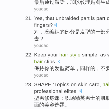
最后
通过
渲染
，
加以纹理
贴图
生
youdao
Yes
, that
unbraided
part
is
part
o
fingers
?
对
，没
编织
的
部分
是
发型
的
一部
去
？
youdao
Keep
your
hair
style
simple
, as 
hair
clips
.
保持
你
的
发型
简单
，同样的，
不
youdao
SHAPE :
Topics
on skin-care
,
ha
professional
elites
.
型男
修炼
课：
职场
精英男士的肌
面的美容
选题
。