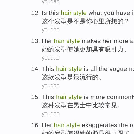
youdao
Is
this
hair
style
what
you
have
这个
发型
是不是
你
心里
所想的？
youdao
Her
hair
style
makes
her
more
a
她
的
发型
使
她
更加
具有吸引力
。
youdao
This
hair
style
is
all the vogue
n
这
款
发型
是
最
流行的。
youdao
This
hair
style
is more
commonl
这种
发型
在
男士中
比较
常见
。
youdao
Her
hair
style
exaggerates
the
r
她
的
发型
使得她的脸显得
更圆
了