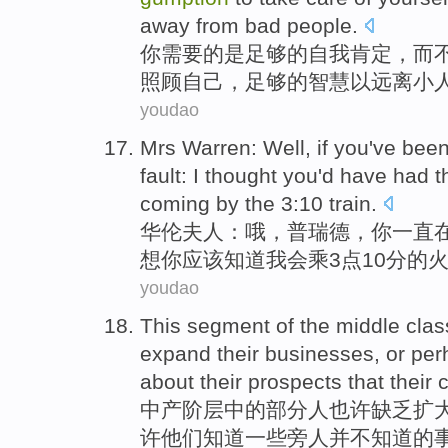
away from
bad people.
你
需要
的
是
足够
的
自我肯定
，
而
照顾
自己
，足够的
智慧
以
远离
小
youdao
Mrs
Warren:
Well
, if
you
've bee
fault:
I
thought you
'd
have
had t
coming
by
the 3:10
train
.
华伦夫人
：
哦
，
普瑞德
，
你
一直
想你
应该
知道
我会
乘
3点10分的
youdao
This
segment
of the
middle
clas
expand
their
businesses
,
or
per
about
their prospects that their
中产
阶层
中的
部分
人
也许
缺乏
扩
许
他们
知道
一些
旁人
并不知道的