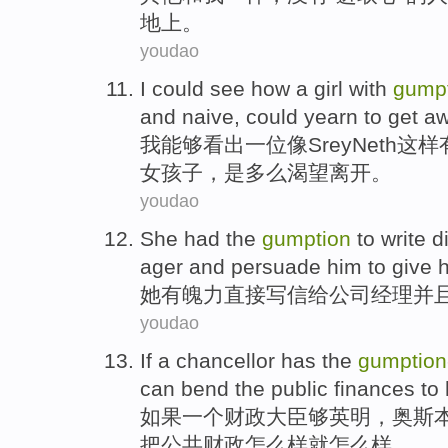
地上。
youdao
I
could
see
how
a
girl
with
gump
and
naive
, could
yearn to
get a
我
能够
看出
一位
像
Srey
Neth这样
女孩子
，是
多么
渴望
离开
。
youdao
She
had
the
gumption
to write
d
ager
and
persuade
him
to
give
她
有
魄力
直接
写信
给
公司
经理
并
youdao
If
a
chancellor has
the
gumption
can bend the
public
finances
to
如果
一个
财政
大臣
够
英明
，
奥
斯
把
公共
财政怎么样就怎么样。