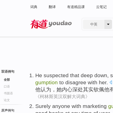
词典
翻译
有道精品课
云笔记
中英
有道 - 网易旗下搜索
双语例句
He
suspected that
deep down
,
全部
gumption
to disagree
with
her
.
口语
他
认为
，
她
内心
深处
其实
钦佩
他
书面语
《柯林斯英汉双解大词典》
论文
Surely
anyone
with
marketing
g
原声例句