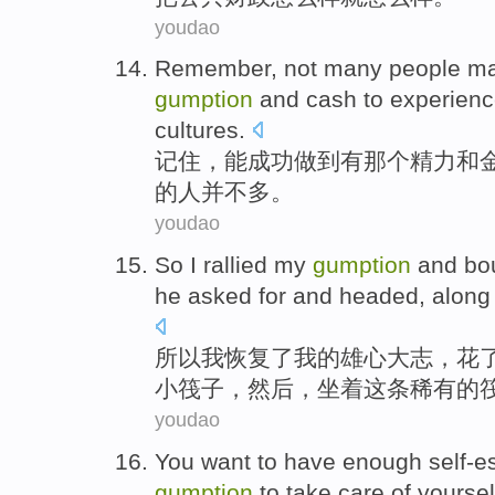
youdao
Remember
,
not
many
people
ma
gumption
and
cash
to
experien
cultures
.
记住
，能成功
做到
有
那个
精力
和
的
人
并不
多
。
youdao
So
I
rallied
my
gumption
and
bo
he
asked for
and headed
, alon
所以
我
恢复了
我
的
雄心大志
，花
小
筏子
，
然后
，坐着
这
条
稀有
的
youdao
You
want to
have
enough
self-
gumption
to
take care of
yoursel