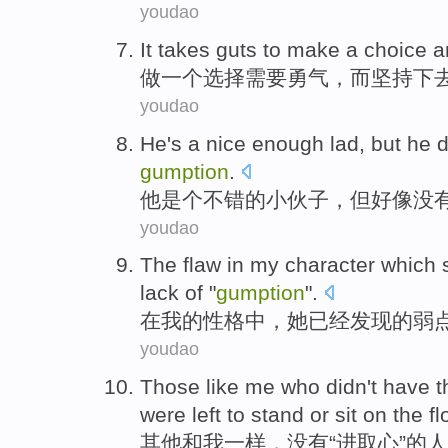
youdao
It takes
guts
to make
a
choice
a
做
一个
选择
需要
勇气
，
而
坚持
下
youdao
He
's a nice
enough lad
,
but
he d
gumption
.
他
是个
不错的
小伙子
，
但
好像
没
youdao
The
flaw
in
my
character which
lack of
"
gumption
".
在
我
的
性格中
，
她
已经
发现
的
弱
youdao
Those
like
me
who
didn't have
t
were
left
to stand
or
sit on
the fl
其他
和
我
一样
，
没有
“
进取心
”的
人