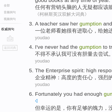
good books
at
any
time
of
year
.
全部
任何
有
营销
头脑的人无疑都
应该
音频例句
《柯林斯英汉双解大词典》
视频例句
A
teacher
saw
her
gumption
an
权威例句
一位
老师
看
她
很有进取心
，给她
youdao
go
I've
never
had
the
gumption
to
t
返回词典
top
不得不
承认
我
可
没有
胆量
去
尝试
youdao
The Enterprise
spirit
:
high
respon
企业
精神
：
高度
的
责任心
，
强烈
youdao
Fortunately
you
had
enough
gu
但
幸运
的是，
你
有
足够的
魄力
，