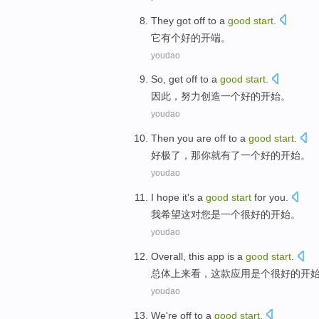
They
got
off to
a
good
start
.
它
有
个
好的
开端
。
youdao
So
,
get off
to
a
good
start
.
因此
，
努力
创造
一个
好的
开始。
youdao
Then
you
are
off
to
a
good
start
.
好
极了，
那
你
就有
了
一个
好的
开始
。
youdao
I
hope
it
's
a
good
start
for
you
.
我
希望
这
对
您
是
一个
很好的
开始
。
youdao
Overall
,
this
app
is a
good
start
.
总体上来看
，
这
款应用
是个
很好的
开
youdao
We
're off to
a
good
start
.