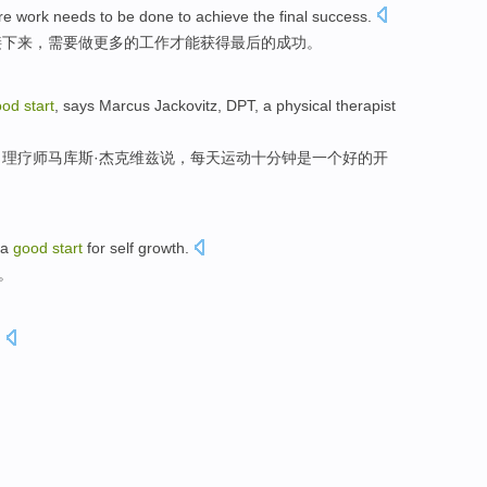
re
work
needs to
be done
to achieve
the final
success
.
接下来
，
需要
做
更多
的
工作
才能
获得
最后
的成功。
ood
start
,
says
Marcus Jackovitz, DPT, a
physical
therapist
、理疗师马库斯·杰克维兹
说
，
每天
运动
十
分钟
是
一个
好的
开
 a
good
start
for self growth.
。
.