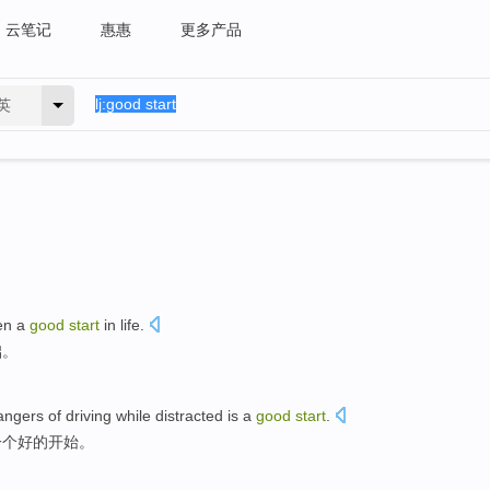
云笔记
惠惠
更多产品
英
en
a
good
start
in life.
础。
angers
of
driving
while distracted
is
a
good
start
.
一
个
好的
开始
。