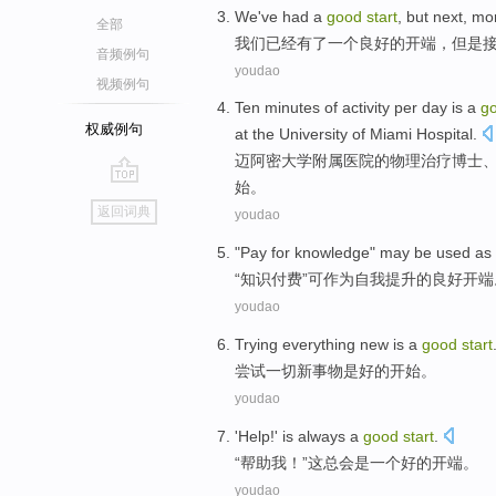
We
've
had
a
good
start
,
but
next
,
mo
全部
我们
已经
有了
一个
良好
的
开端
，
但是
音频例句
youdao
视频例句
Ten
minutes
of
activity
per day
is
a
g
权威例句
at
the
University
of
Miami
Hospital
.
迈阿密
大学
附属
医院
的
物理
治疗
博士
始
。
go
返回词典
youdao
top
"
Pay for knowledge" may be used as
“
知识付费”可作为自我提升的良好开端
youdao
Trying
everything
new
is
a
good
start
尝试
一切
新
事物
是
好的
开始
。
youdao
'
Help
!'
is
always
a
good
start
.
“
帮助
我！”这
总会
是
一个
好的
开端
。
youdao