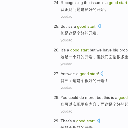
Recognising
the
issue
is
a
good
start
认识
到
问题
是
良好
的开始。
youdao
But
it
's a
good
start
.
但是
这
是个
好的开端。
youdao
It
's
a
good
start
but
we
have
big
prob
这
是
一个
好的
开端
，
但
我们
面临
很多
youdao
Answer
:
a
good
start
!
答曰
：
这是个
很好的
开端
！
youdao
You
could
do
more
,
but
this
is a
good
您
可以
实现
更多内容
，
而
这
是个
好的
youdao
That
's a
good
start
.
这
是个
很好的
开端
。