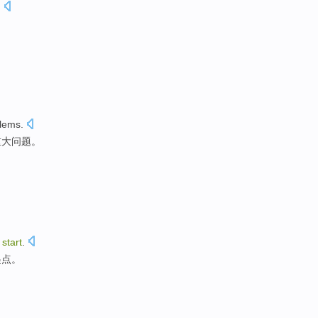
.
lems
.
重大
问题
。
start
.
起点
。