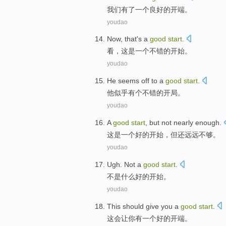
我们
有了
一个
良好
的
开端
。
youdao
Now
,
that
's
a
good
start
.
看
，
这
是
一个
不错
的
开始
。
youdao
He
seems
off to
a
good
start
.
他
似乎
有个
不错
的
开局
。
youdao
A
good
start
,
but
not nearly enough
.
这是一个
好的
开始
，
但
还远远
不够
。
youdao
Ugh
. Not a
good
start
.
不是什么
好的
开始
。
youdao
This should
give
you
a
good
start
.
这会
让
你
有一
个好的
开端
。