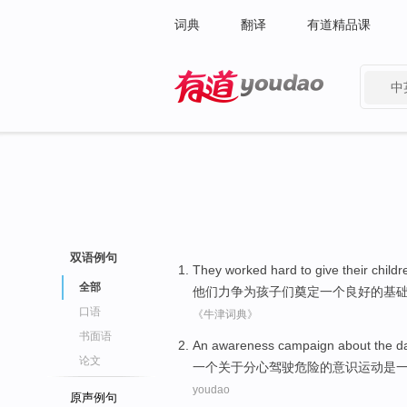
词典
翻译
有道精品课
中
有道 - 网易旗下搜索
双语例句
They
worked
hard to
give
their childr
全部
他们
力争
为
孩子
们奠定
一个
良好
的基
口语
《牛津词典》
书面语
An
awareness
campaign
about
the
d
论文
一
个
关于
分心
驾驶
危险
的
意识
运动
是
youdao
原声例句