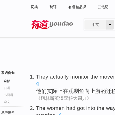
词典
翻译
有道精品课
云笔记
中英
有道 - 网易旗下搜索
双语例句
They
actually
monitor
the move
全部
口语
他们
实际上
在
观测
鱼
向上游
的
迁
书面语
《柯林斯英汉双解大词典》
论文
The
women
had
got
into
the
wa
原声例句