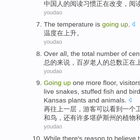
中
国人的阅读习惯正在改变，阅
youdao
The temperature
is
going
up
.
温度
在
上升
。
youdao
Over all
, the
total number
of
cen
总的
来说，
百岁老人
的
总数
正在
youdao
Going
up
one
more
floor
,
visitor
live
snakes
,
stuffed
fish
and
bir
Kansas
plants
and
animals
.
再
往上
一
层
，
游客
可以
看到
一
个
和
鸟
，
还有
许多
堪萨斯州
的
植物
youdao
While
there's
reason to
believe 