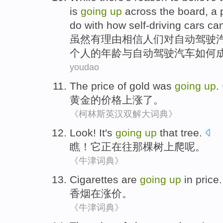
is
going
up
across the board
,
a
do
with
how
self-driving
cars
ca
虽然
有
理由
相信
人们对自动
驾驶
个
人
的
年龄
与
自动驾驶汽车
如何
youdao
The
price
of
gold
was
going
up
.
黄金
的
价格
上涨
了。
《柯林斯英汉双解大词典》
Look
!
It
's
going
up
that
tree
.
瞧
！
它
正在
往
那
棵树上爬呢。
《牛津词典》
Cigarettes
are
going
up
in price
.
香烟
在
涨价
。
《牛津词典》