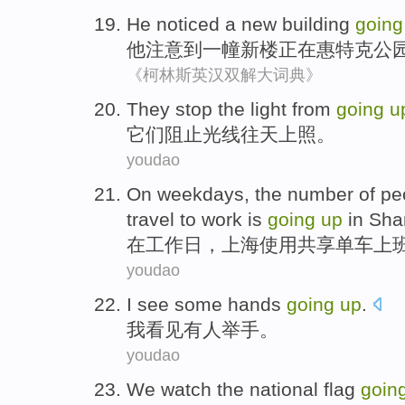
He
noticed
a
new
building
going
他
注意到
一
幢新楼
正在
惠
特克
公
《柯林斯英汉双解大词典》
T
hey stop the light from
going
u
它
们阻止光线往天上照。
youdao
O
n weekdays, the number of pe
travel to work is
going
up
in Sha
在
工作日，上海使用共享单车上
youdao
I
see
some
hands
going
up
.
我
看见
有人
举手
。
youdao
We
watch
the national flag
goin