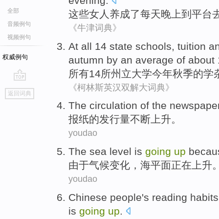
evening
.
全部
这些
女人
养成了
每天
晚上
到
平台
音频例句
《牛津词典》
视频例句
At
all
14
state
schools,
tuition
an
权威例句
autumn
by
an average
of
about
所有
14所
州立
大学
今年
秋季
的
学
《柯林斯英汉双解大词典》
go
返回词典
top
T
he circulation of the newspape
报
纸的发行量不断上升。
youdao
T
he sea level is
going
up
becaus
由
于气候变化，海平面正在上升
youdao
C
hinese people's reading habits
is
going
up
.