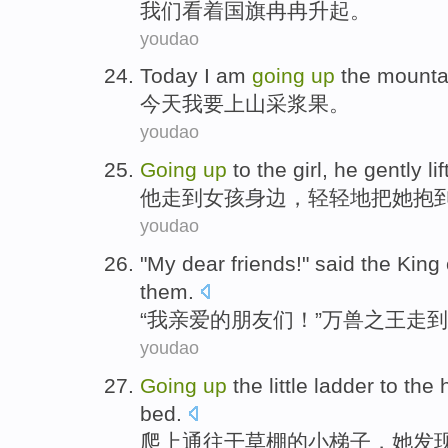
我们
看着
国旗
冉冉升起。
youdao
Today
I am
going
up
the mounta
今天
我
要
上山
采
浆果。
youdao
Going
up
to
the
girl
,
he gently
li
他
走
到
女孩
身边，轻轻地把
她
抱
youdao
"
My
dear
friends
!"
said
the King
them
.
“
我
亲爱的
朋友们
！”万
兽
之
王
走
到
youdao
Going
up
the
little
ladder
to the 
bed
.
爬上
通往
干草棚的
小
梯子
，
她
发