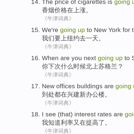
The
price
of
cigarettes
is
going
香烟
价格
在
上涨
。
《牛津词典》
We
're
going
up
to
New York
for
我们
要
上
纽约
去
一
天。
《牛津词典》
When
are
you
next
going
up
to
你
下次
什么时候
北上苏格兰
？
《牛津词典》
New
offices buildings
are
going
到处都在
兴建
新
办公楼
。
《牛津词典》
I
see
(that) interest
rates
are
go
我
知道
利率
又
在
提高了
。
《牛津词典》